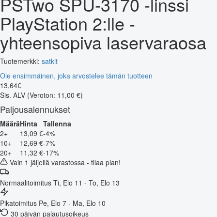
PSTwo SPU-3170 -linssi
PlayStation 2:lle -
yhteensopiva laservaraosa
Tuotemerkki:
satkit
Ole ensimmäinen, joka arvostelee tämän tuotteen
13
,
64
€
Sis. ALV
(Veroton: 11,00 €)
Paljousalennukset
Määrä
Hinta
Tallenna
2+
13,09 €
-4%
10+
12,69 €
-7%
20+
11,32 €
-17%
Vain 1 jäljellä varastossa - tilaa pian!
Normaalitoimitus
Ti, Elo 11 - To, Elo 13
Pikatoimitus
Pe, Elo 7 - Ma, Elo 10
30 päivän palautusoikeus