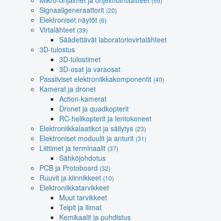
Mikro-ohjaimet ja ohjelmointilaitteet
(59)
Signaaligeneraattorit
(20)
Elektroniset näytöt
(6)
Virtalähteet
(39)
Säädettävät laboratoriovirtalähteet
3D-tulostus
3D-tulostimet
3D-osat ja varaosat
Passiiviset elektroniikkakomponentit
(40)
Kamerat ja dronet
Action-kamerat
Dronet ja quadkopterit
RC-helikopterit ja lentokoneet
Elektroniikkalaatikot ja säilytys
(23)
Elektroniset moduulit ja anturit
(31)
Liittimet ja terminaalit
(37)
Sähköjohdotus
PCB ja Protoboard
(32)
Ruuvit ja kiinnikkeet
(10)
Elektroniikkatarvikkeet
Muut tarvikkeet
Teipit ja liimat
Kemikaalit ja puhdistus