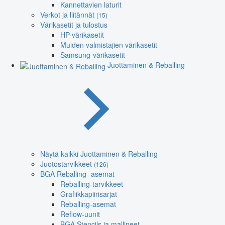
Kannettavien laturit
Verkot ja liitännät
(15)
Värikasetit ja tulostus
HP-värikasetit
Muiden valmistajien värikasetit
Samsung-värikasetit
Juottaminen & Reballing
Näytä kaikki Juottaminen & Reballing
Juotostarvikkeet
(126)
BGA Reballing -asemat
Reballing-tarvikkeet
Grafiikkapiirisarjat
Reballing-asemat
Reflow-uunit
BGA Stencils ja mallineet