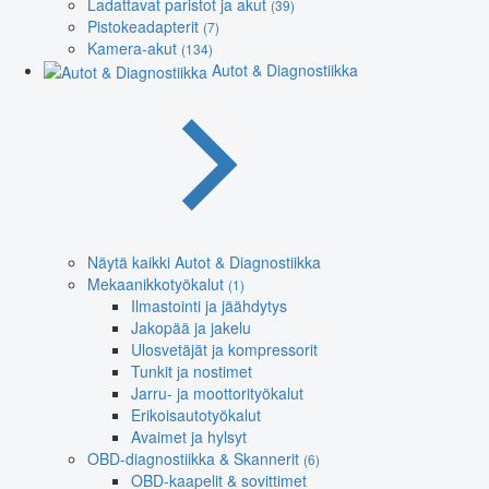
Ladattavat paristot ja akut
(39)
Pistokeadapterit
(7)
Kamera-akut
(134)
Autot & Diagnostiikka
Näytä kaikki Autot & Diagnostiikka
Mekaanikkotyökalut
(1)
Ilmastointi ja jäähdytys
Jakopää ja jakelu
Ulosvetäjät ja kompressorit
Tunkit ja nostimet
Jarru- ja moottorityökalut
Erikoisautotyökalut
Avaimet ja hylsyt
OBD-diagnostiikka & Skannerit
(6)
OBD-kaapelit & sovittimet