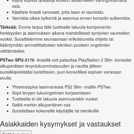
Käytä sopivia työkaluja kotelon avaamiseen vahingoittamatta
osia.
Käsittele linssiä varovasti, jotta laser ei vaurioidu.
Varmista oikea kytkentä ja asennus ennen konsolin sulkemista.
Tärkeää:
Emme tarjoa tälle tuotteelle takuuta komponentin
herkkyyden ja asennuksen aikana mahdollisesti syntyvien vaurioiden
vuoksi. Suosittelemme seuraamaan erikoistuneita ohjeita tai
kääntymään ammattitaitoisen teknikon puoleen ongelmien
välttämiseksi.
PSTwo SPU-3170
-linssillä voit palauttaa PlayStation 2 Slim -konsolisi
alkuperäisen levynlukuominaisuuden ja nauttia jälleen
suosikkipeleistäsi luotettavan, juuri konsolillesi sopivan varaosan
avulla.
Yhteensopiva laservaraosa PS2 Slim -malliin PSTwo
Sopii levyjen lukuongelmien korjaamiseen
Tuotteella ei ole takuuta asennusriskin vuoksi
Satkit-merkin alkuperäinen osa
Suositellaan kokeneille käyttäjille tai teknikoille
Asiakkaiden kysymykset ja vastaukset