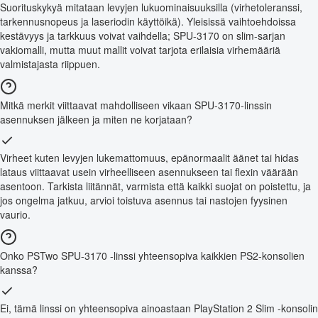
Suorituskykyä mitataan levyjen lukuominaisuuksilla (virhetoleranssi,
tarkennusnopeus ja laseriodin käyttöikä). Yleisissä vaihtoehdoissa
kestävyys ja tarkkuus voivat vaihdella; SPU-3170 on slim-sarjan
vakiomalli, mutta muut mallit voivat tarjota erilaisia virhemääriä
valmistajasta riippuen.
Mitkä merkit viittaavat mahdolliseen vikaan SPU-3170-linssin
asennuksen jälkeen ja miten ne korjataan?
Virheet kuten levyjen lukemattomuus, epänormaalit äänet tai hidas
lataus viittaavat usein virheelliseen asennukseen tai flexin väärään
asentoon. Tarkista liitännät, varmista että kaikki suojat on poistettu, ja
jos ongelma jatkuu, arvioi toistuva asennus tai nastojen fyysinen
vaurio.
Onko PSTwo SPU-3170 -linssi yhteensopiva kaikkien PS2-konsolien
kanssa?
Ei, tämä linssi on yhteensopiva ainoastaan PlayStation 2 Slim -konsolin