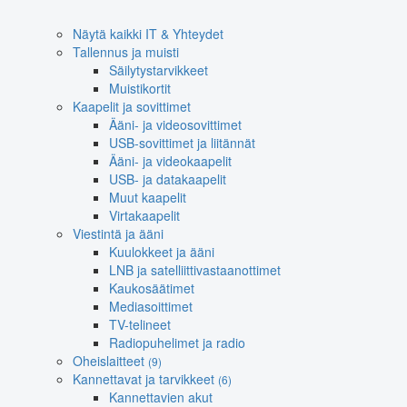
Näytä kaikki IT & Yhteydet
Tallennus ja muisti
Säilytystarvikkeet
Muistikortit
Kaapelit ja sovittimet
Ääni- ja videosovittimet
USB-sovittimet ja liitännät
Ääni- ja videokaapelit
USB- ja datakaapelit
Muut kaapelit
Virtakaapelit
Viestintä ja ääni
Kuulokkeet ja ääni
LNB ja satelliittivastaanottimet
Kaukosäätimet
Mediasoittimet
TV-telineet
Radiopuhelimet ja radio
Oheislaitteet
(9)
Kannettavat ja tarvikkeet
(6)
Kannettavien akut