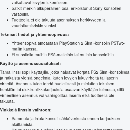
vaikuttavat levyjen lukemiseen.
Satkit-merkin alkuperäinen osa, erikoistunut Sony-konsolien
varaosiin.
Tuotteella ei ole takuuta asennuksen herkkyyden ja
vaurioitumisriskin vuoksi.
Tekniset tiedot ja yhteensopivuus:
Yhteensopiva ainoastaan PlayStation 2 Slim -konsolin PSTwo-
mallin kanssa.
Ei suositella muihin PS2-malleihin tai muihin konsoleihin.
Käyttö ja asennussuositukset:
Tämä linssi sopii käyttäjille, jotka haluavat korjata PS2 Slim -konsolinsa
ja ratkaista yleisiä ongelmia, kuten levyjen lukuvirheitä tai laserin
virheitä. Asennus tulee tehdä huolellisesti ja mieluiten teknisen
henkilön tai elektroniikkakorjauksia osaavan käyttäjän toimesta, sillä
virheellinen asennus voi vahingoittaa laseria eikä tuotteella ole
takuuta.
Vinkkejä linssin vaihtoon:
Sammuta ja irrota konsoli sähköverkosta ennen korjauksen
aloittamista.