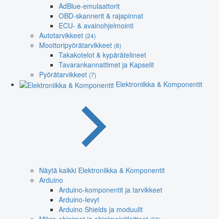
AdBlue-emulaattorit
OBD-skannerit & rajapinnat
ECU- & avainohjelmointi
Autotarvikkeet
(24)
Moottoripyörätarvikkeet
(8)
Takakotelot & kypärätelineet
Tavarankannattimet ja Kapselit
Pyörätarvikkeet
(7)
Elektroniikka & Komponentit
Näytä kaikki Elektroniikka & Komponentit
Arduino
Arduino-komponentit ja tarvikkeet
Arduino-levyt
Arduino Shields ja moduulit