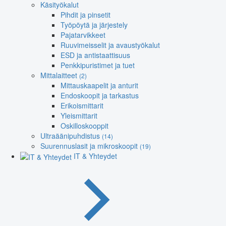
Käsityökalut
Pihdit ja pinsetit
Työpöytä ja järjestely
Pajatarvikkeet
Ruuvimeisselit ja avaustyökalut
ESD ja antistaattisuus
Penkkipuristimet ja tuet
Mittalaitteet
(2)
Mittauskaapelit ja anturit
Endoskoopit ja tarkastus
Erikoismittarit
Yleismittarit
Oskilloskooppit
Ultraäänipuhdistus
(14)
Suurennuslasit ja mikroskoopit
(19)
IT & Yhteydet