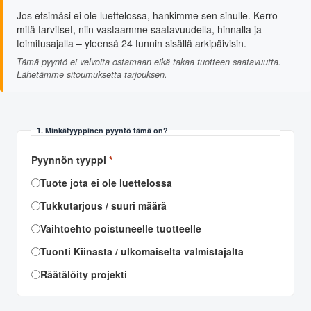
Jos etsimäsi ei ole luettelossa, hankimme sen sinulle. Kerro
mitä tarvitset, niin vastaamme saatavuudella, hinnalla ja
toimitusajalla – yleensä 24 tunnin sisällä arkipäivisin.
Tämä pyyntö ei velvoita ostamaan eikä takaa tuotteen saatavuutta.
Lähetämme sitoumuksetta tarjouksen.
1. Minkätyyppinen pyyntö tämä on?
Pyynnön tyyppi
*
Tuote jota ei ole luettelossa
Tukkutarjous / suuri määrä
Vaihtoehto poistuneelle tuotteelle
Tuonti Kiinasta / ulkomaiselta valmistajalta
Räätälöity projekti