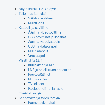
Näytä kaikki IT & Yhteydet
Tallennus ja muisti
Säilytystarvikkeet
Muistikortit
Kaapelit ja sovittimet
Ääni- ja videosovittimet
USB-sovittimet ja liitännät
Ääni- ja videokaapelit
USB- ja datakaapelit
Muut kaapelit
Virtakaapelit
Viestintä ja ääni
Kuulokkeet ja ääni
LNB ja satelliittivastaanottimet
Kaukosäätimet
Mediasoittimet
TV-telineet
Radiopuhelimet ja radio
Oheislaitteet
(9)
Kannettavat ja tarvikkeet
(6)
Kannettavien akut