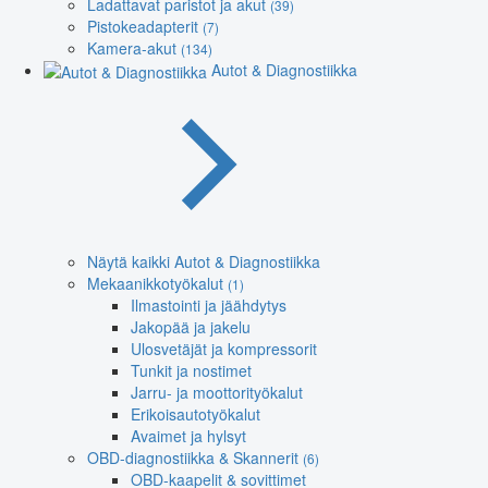
Ladattavat paristot ja akut
(39)
Pistokeadapterit
(7)
Kamera-akut
(134)
Autot & Diagnostiikka
Näytä kaikki Autot & Diagnostiikka
Mekaanikkotyökalut
(1)
Ilmastointi ja jäähdytys
Jakopää ja jakelu
Ulosvetäjät ja kompressorit
Tunkit ja nostimet
Jarru- ja moottorityökalut
Erikoisautotyökalut
Avaimet ja hylsyt
OBD-diagnostiikka & Skannerit
(6)
OBD-kaapelit & sovittimet