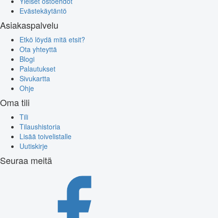
Yleiset ostoehdot
Evästekäytäntö
Asiakaspalvelu
Etkö löydä mitä etsit?
Ota yhteyttä
Blogi
Palautukset
Sivukartta
Ohje
Oma tili
Tili
Tilaushistoria
Lisää toivelistalle
Uutiskirje
Seuraa meitä