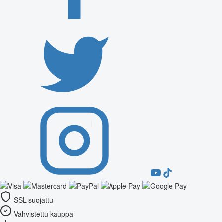
SSL-suojattu
Vahvistettu kauppa