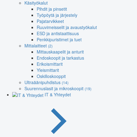
Käsityökalut
Pihdit ja pinsetit
Työpöytä ja järjestely
Pajatarvikkeet
Ruuvimeisselit ja avaustyökalut
ESD ja antistaattisuus
Penkkipuristimet ja tuet
Mittalaitteet
(2)
Mittauskaapelit ja anturit
Endoskoopit ja tarkastus
Erikoismittarit
Yleismittarit
Oskilloskooppit
Ultraäänipuhdistus
(14)
Suurennuslasit ja mikroskoopit
(19)
IT & Yhteydet