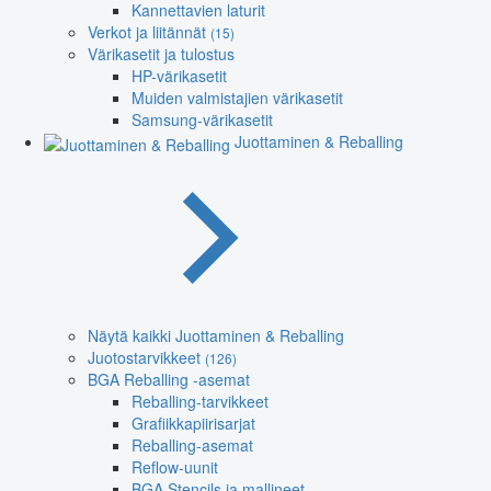
Kannettavien laturit
Verkot ja liitännät
(15)
Värikasetit ja tulostus
HP-värikasetit
Muiden valmistajien värikasetit
Samsung-värikasetit
Juottaminen & Reballing
Näytä kaikki Juottaminen & Reballing
Juotostarvikkeet
(126)
BGA Reballing -asemat
Reballing-tarvikkeet
Grafiikkapiirisarjat
Reballing-asemat
Reflow-uunit
BGA Stencils ja mallineet