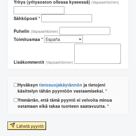
Yritys (yritysoston ollessa kyseessä)
(Vapaaehtoinen)
Sähköposti
*
Puhelin
(Vapaaehtoinen)
Toimitusmaa
*
Lisäkommentit
(Vapaaehtoinen)
Hyväksyn
tietosuojakäytännön
ja tietojeni
käsittelyn tähän pyyntöön vastaamiseksi.
*
Ymmärrän, että tämä pyyntö ei velvoita minua
ostamaan eikä takaa tuotteen saatavuutta.
*
Lähetä pyyntö