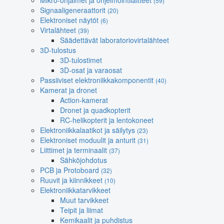
Mikro-ohjaimet ja ohjelmointilaitteet
(59)
Signaaligeneraattorit
(20)
Elektroniset näytöt
(6)
Virtalähteet
(39)
Säädettävät laboratoriovirtalähteet
3D-tulostus
3D-tulostimet
3D-osat ja varaosat
Passiiviset elektroniikkakomponentit
(40)
Kamerat ja dronet
Action-kamerat
Dronet ja quadkopterit
RC-helikopterit ja lentokoneet
Elektroniikkalaatikot ja säilytys
(23)
Elektroniset moduulit ja anturit
(31)
Liittimet ja terminaalit
(37)
Sähköjohdotus
PCB ja Protoboard
(32)
Ruuvit ja kiinnikkeet
(10)
Elektroniikkatarvikkeet
Muut tarvikkeet
Teipit ja liimat
Kemikaalit ja puhdistus