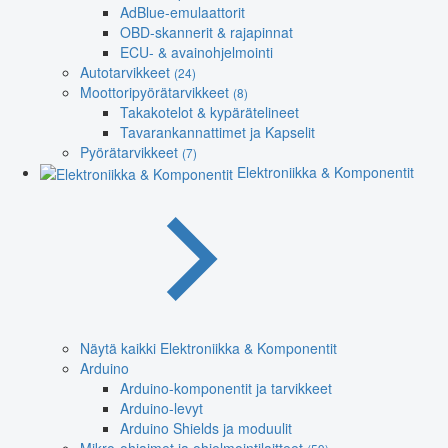
AdBlue-emulaattorit
OBD-skannerit & rajapinnat
ECU- & avainohjelmointi
Autotarvikkeet
(24)
Moottoripyörätarvikkeet
(8)
Takakotelot & kypärätelineet
Tavarankannattimet ja Kapselit
Pyörätarvikkeet
(7)
Elektroniikka & Komponentit
Näytä kaikki Elektroniikka & Komponentit
Arduino
Arduino-komponentit ja tarvikkeet
Arduino-levyt
Arduino Shields ja moduulit