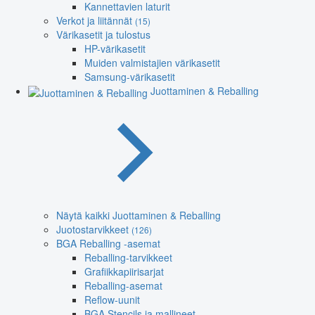
Kannettavien laturit
Verkot ja liitännät
(15)
Värikasetit ja tulostus
HP-värikasetit
Muiden valmistajien värikasetit
Samsung-värikasetit
Juottaminen & Reballing
Näytä kaikki Juottaminen & Reballing
Juotostarvikkeet
(126)
BGA Reballing -asemat
Reballing-tarvikkeet
Grafiikkapiirisarjat
Reballing-asemat
Reflow-uunit
BGA Stencils ja mallineet