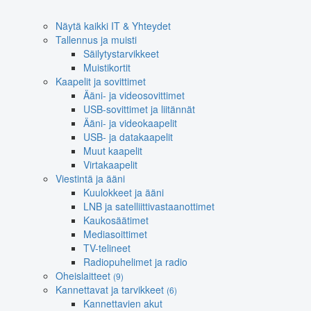
Näytä kaikki IT & Yhteydet
Tallennus ja muisti
Säilytystarvikkeet
Muistikortit
Kaapelit ja sovittimet
Ääni- ja videosovittimet
USB-sovittimet ja liitännät
Ääni- ja videokaapelit
USB- ja datakaapelit
Muut kaapelit
Virtakaapelit
Viestintä ja ääni
Kuulokkeet ja ääni
LNB ja satelliittivastaanottimet
Kaukosäätimet
Mediasoittimet
TV-telineet
Radiopuhelimet ja radio
Oheislaitteet
(9)
Kannettavat ja tarvikkeet
(6)
Kannettavien akut