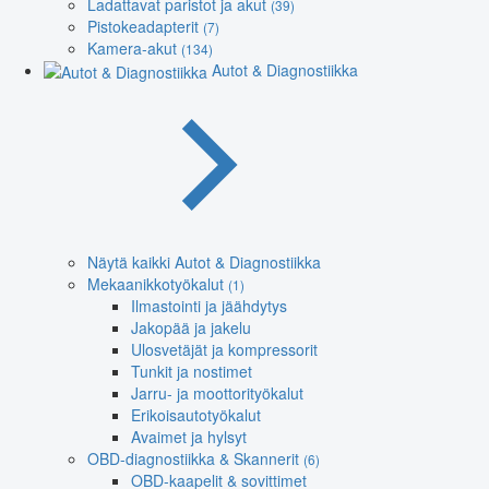
Ladattavat paristot ja akut
(39)
Pistokeadapterit
(7)
Kamera-akut
(134)
Autot & Diagnostiikka
Näytä kaikki Autot & Diagnostiikka
Mekaanikkotyökalut
(1)
Ilmastointi ja jäähdytys
Jakopää ja jakelu
Ulosvetäjät ja kompressorit
Tunkit ja nostimet
Jarru- ja moottorityökalut
Erikoisautotyökalut
Avaimet ja hylsyt
OBD-diagnostiikka & Skannerit
(6)
OBD-kaapelit & sovittimet