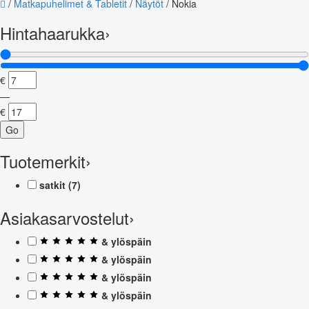
/
Matkapuhelimet & Tabletit
/
Näytöt
/
Nokia
Hintahaarukka
›
€
—
€
Go
Tuotemerkit
›
satkit
(7)
Asiakasarvostelut
›
& ylöspäin
& ylöspäin
& ylöspäin
& ylöspäin