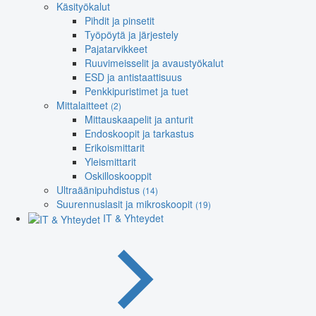
Käsityökalut
Pihdit ja pinsetit
Työpöytä ja järjestely
Pajatarvikkeet
Ruuvimeisselit ja avaustyökalut
ESD ja antistaattisuus
Penkkipuristimet ja tuet
Mittalaitteet
(2)
Mittauskaapelit ja anturit
Endoskoopit ja tarkastus
Erikoismittarit
Yleismittarit
Oskilloskooppit
Ultraäänipuhdistus
(14)
Suurennuslasit ja mikroskoopit
(19)
IT & Yhteydet