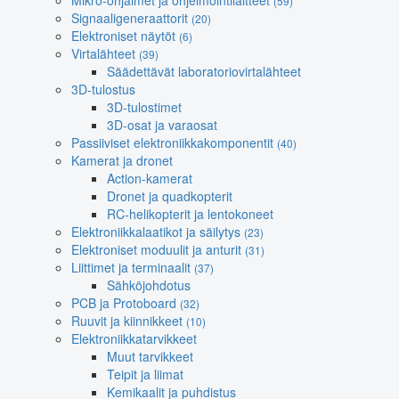
Mikro-ohjaimet ja ohjelmointilaitteet
(59)
Signaaligeneraattorit
(20)
Elektroniset näytöt
(6)
Virtalähteet
(39)
Säädettävät laboratoriovirtalähteet
3D-tulostus
3D-tulostimet
3D-osat ja varaosat
Passiiviset elektroniikkakomponentit
(40)
Kamerat ja dronet
Action-kamerat
Dronet ja quadkopterit
RC-helikopterit ja lentokoneet
Elektroniikkalaatikot ja säilytys
(23)
Elektroniset moduulit ja anturit
(31)
Liittimet ja terminaalit
(37)
Sähköjohdotus
PCB ja Protoboard
(32)
Ruuvit ja kiinnikkeet
(10)
Elektroniikkatarvikkeet
Muut tarvikkeet
Teipit ja liimat
Kemikaalit ja puhdistus