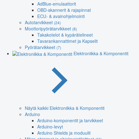
AdBlue-emulaattorit
OBD-skannerit & rajapinnat
ECU- & avainohjelmointi
Autotarvikkeet
(24)
Moottoripyörätarvikkeet
(8)
Takakotelot & kypärätelineet
Tavarankannattimet ja Kapselit
Pyörätarvikkeet
(7)
Elektroniikka & Komponentit
Näytä kaikki Elektroniikka & Komponentit
Arduino
Arduino-komponentit ja tarvikkeet
Arduino-levyt
Arduino Shields ja moduulit