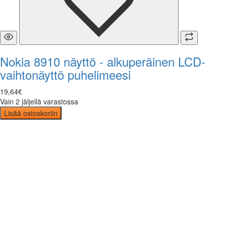
Nokia 8910 näyttö - alkuperäinen LCD-
vaihtonäyttö puhelimeesi
19
,
64
€
Vain 2 jäljellä varastossa
Lisää ostoskoriin