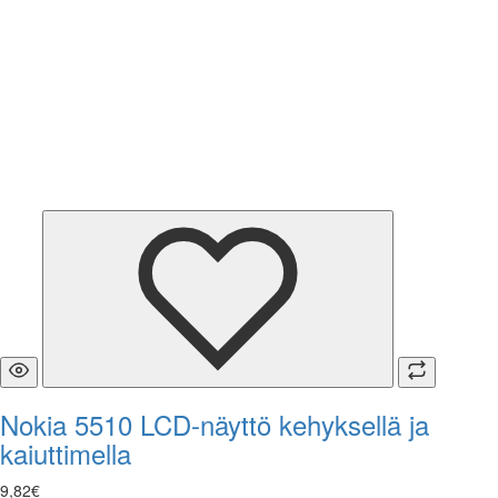
Nokia 5510 LCD-näyttö kehyk­sellä ja
kaiuttimella
9
,
82
€