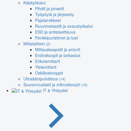
Käsityökalut
Pihdit ja pinsetit
Työpöytä ja järjestely
Pajatarvikkeet
Ruuvimeisselit ja avaustyökalut
ESD ja antistaattisuus
Penkkipuristimet ja tuet
Mittalaitteet
(2)
Mittauskaapelit ja anturit
Endoskoopit ja tarkastus
Erikoismittarit
Yleismittarit
Oskilloskooppit
Ultraäänipuhdistus
(14)
Suurennuslasit ja mikroskoopit
(19)
IT & Yhteydet