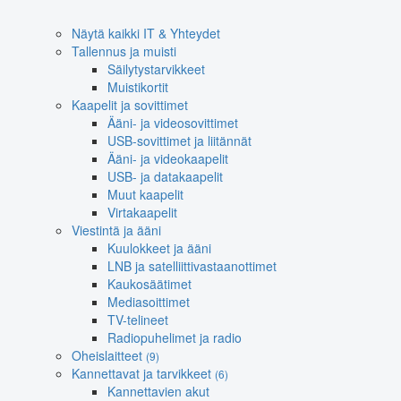
Näytä kaikki IT & Yhteydet
Tallennus ja muisti
Säilytystarvikkeet
Muistikortit
Kaapelit ja sovittimet
Ääni- ja videosovittimet
USB-sovittimet ja liitännät
Ääni- ja videokaapelit
USB- ja datakaapelit
Muut kaapelit
Virtakaapelit
Viestintä ja ääni
Kuulokkeet ja ääni
LNB ja satelliittivastaanottimet
Kaukosäätimet
Mediasoittimet
TV-telineet
Radiopuhelimet ja radio
Oheislaitteet
(9)
Kannettavat ja tarvikkeet
(6)
Kannettavien akut