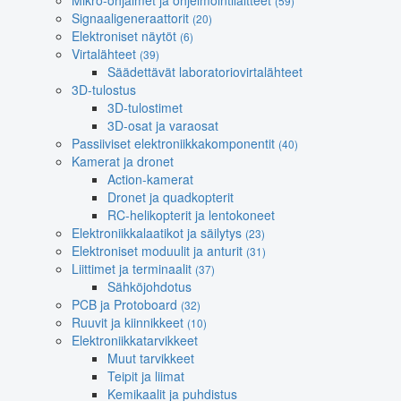
Mikro-ohjaimet ja ohjelmointilaitteet
(59)
Signaaligeneraattorit
(20)
Elektroniset näytöt
(6)
Virtalähteet
(39)
Säädettävät laboratoriovirtalähteet
3D-tulostus
3D-tulostimet
3D-osat ja varaosat
Passiiviset elektroniikkakomponentit
(40)
Kamerat ja dronet
Action-kamerat
Dronet ja quadkopterit
RC-helikopterit ja lentokoneet
Elektroniikkalaatikot ja säilytys
(23)
Elektroniset moduulit ja anturit
(31)
Liittimet ja terminaalit
(37)
Sähköjohdotus
PCB ja Protoboard
(32)
Ruuvit ja kiinnikkeet
(10)
Elektroniikkatarvikkeet
Muut tarvikkeet
Teipit ja liimat
Kemikaalit ja puhdistus