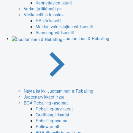
Kannettavien laturit
Verkot ja liitännät
(15)
Värikasetit ja tulostus
HP-värikasetit
Muiden valmistajien värikasetit
Samsung-värikasetit
Juottaminen & Reballing
Näytä kaikki Juottaminen & Reballing
Juotostarvikkeet
(126)
BGA Reballing -asemat
Reballing-tarvikkeet
Grafiikkapiirisarjat
Reballing-asemat
Reflow-uunit
BGA Stencils ja mallineet