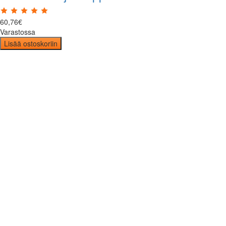
60
,
76
€
Varastossa
Lisää ostoskoriin