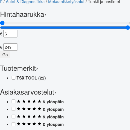
/
Autot & Diagnostiikka
/
Mekaanikkotyökalut
/
Tunkit ja nostimet
Hintahaarukka
›
€
—
€
Go
Tuotemerkit
›
TSX TOOL
(22)
Asiakasarvostelut
›
& ylöspäin
& ylöspäin
& ylöspäin
& ylöspäin