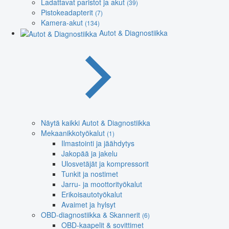
Ladattavat paristot ja akut
(39)
Pistokeadapterit
(7)
Kamera-akut
(134)
Autot & Diagnostiikka
Näytä kaikki Autot & Diagnostiikka
Mekaanikkotyökalut
(1)
Ilmastointi ja jäähdytys
Jakopää ja jakelu
Ulosvetäjät ja kompressorit
Tunkit ja nostimet
Jarru- ja moottorityökalut
Erikoisautotyökalut
Avaimet ja hylsyt
OBD-diagnostiikka & Skannerit
(6)
OBD-kaapelit & sovittimet