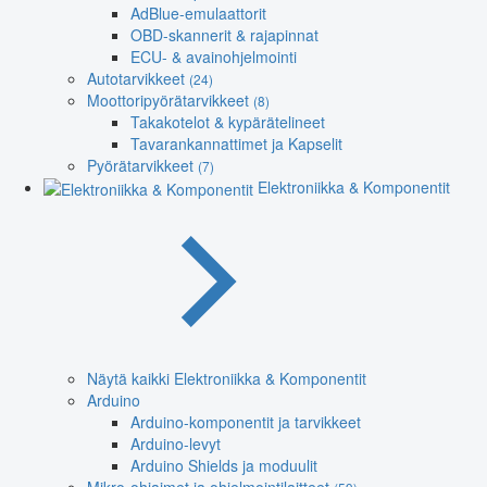
AdBlue-emulaattorit
OBD-skannerit & rajapinnat
ECU- & avainohjelmointi
Autotarvikkeet
(24)
Moottoripyörätarvikkeet
(8)
Takakotelot & kypärätelineet
Tavarankannattimet ja Kapselit
Pyörätarvikkeet
(7)
Elektroniikka & Komponentit
Näytä kaikki Elektroniikka & Komponentit
Arduino
Arduino-komponentit ja tarvikkeet
Arduino-levyt
Arduino Shields ja moduulit