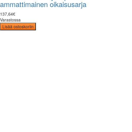
ammattimainen oikaisusarja
137
,
64
€
Varastossa
Lisää ostoskoriin