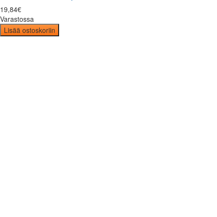
19
,
84
€
Varastossa
Lisää ostoskoriin