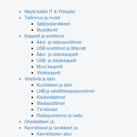
Näytä kaikki IT & Yhteydet
Tallennus ja muisti
Säilytystarvikkeet
Muistikortit
Kaapelit ja sovittimet
Ääni- ja videosovittimet
USB-sovittimet ja liitännät
Ääni- ja videokaapelit
USB- ja datakaapelit
Muut kaapelit
Virtakaapelit
Viestintä ja ääni
Kuulokkeet ja ääni
LNB ja satelliittivastaanottimet
Kaukosäätimet
Mediasoittimet
TV-telineet
Radiopuhelimet ja radio
Oheislaitteet
(9)
Kannettavat ja tarvikkeet
(6)
Kannettavien akut