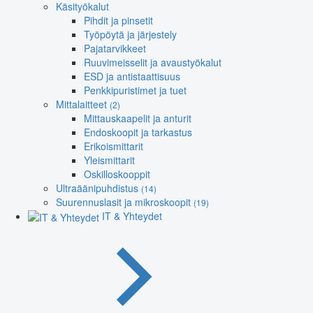
Käsityökalut
Pihdit ja pinsetit
Työpöytä ja järjestely
Pajatarvikkeet
Ruuvimeisselit ja avaustyökalut
ESD ja antistaattisuus
Penkkipuristimet ja tuet
Mittalaitteet
(2)
Mittauskaapelit ja anturit
Endoskoopit ja tarkastus
Erikoismittarit
Yleismittarit
Oskilloskooppit
Ultraäänipuhdistus
(14)
Suurennuslasit ja mikroskoopit
(19)
IT & Yhteydet