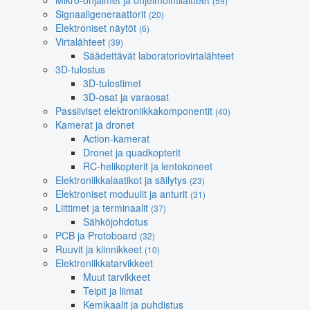
Mikro-ohjaimet ja ohjelmointilaitteet
(59)
Signaaligeneraattorit
(20)
Elektroniset näytöt
(6)
Virtalähteet
(39)
Säädettävät laboratoriovirtalähteet
3D-tulostus
3D-tulostimet
3D-osat ja varaosat
Passiiviset elektroniikkakomponentit
(40)
Kamerat ja dronet
Action-kamerat
Dronet ja quadkopterit
RC-helikopterit ja lentokoneet
Elektroniikkalaatikot ja säilytys
(23)
Elektroniset moduulit ja anturit
(31)
Liittimet ja terminaalit
(37)
Sähköjohdotus
PCB ja Protoboard
(32)
Ruuvit ja kiinnikkeet
(10)
Elektroniikkatarvikkeet
Muut tarvikkeet
Teipit ja liimat
Kemikaalit ja puhdistus