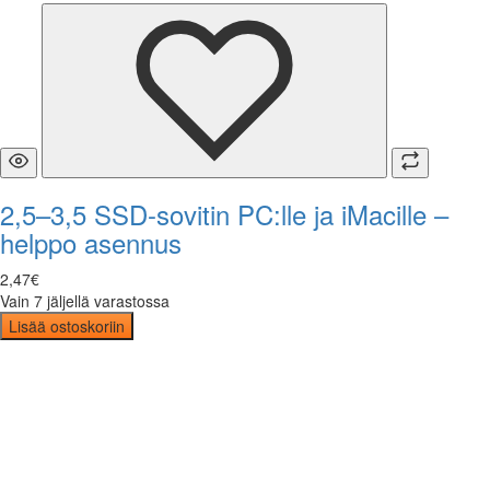
2,5–3,5 SSD-sovitin PC:lle ja iMacille –
helppo asennus
2
,
47
€
Vain 7 jäljellä varastossa
Lisää ostoskoriin