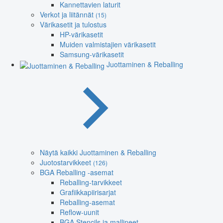
Kannettavien laturit
Verkot ja liitännät
(15)
Värikasetit ja tulostus
HP-värikasetit
Muiden valmistajien värikasetit
Samsung-värikasetit
Juottaminen & Reballing
Näytä kaikki Juottaminen & Reballing
Juotostarvikkeet
(126)
BGA Reballing -asemat
Reballing-tarvikkeet
Grafiikkapiirisarjat
Reballing-asemat
Reflow-uunit
BGA Stencils ja mallineet