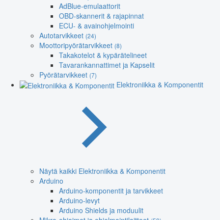
AdBlue-emulaattorit
OBD-skannerit & rajapinnat
ECU- & avainohjelmointi
Autotarvikkeet
(24)
Moottoripyörätarvikkeet
(8)
Takakotelot & kypärätelineet
Tavarankannattimet ja Kapselit
Pyörätarvikkeet
(7)
Elektroniikka & Komponentit
Näytä kaikki Elektroniikka & Komponentit
Arduino
Arduino-komponentit ja tarvikkeet
Arduino-levyt
Arduino Shields ja moduulit