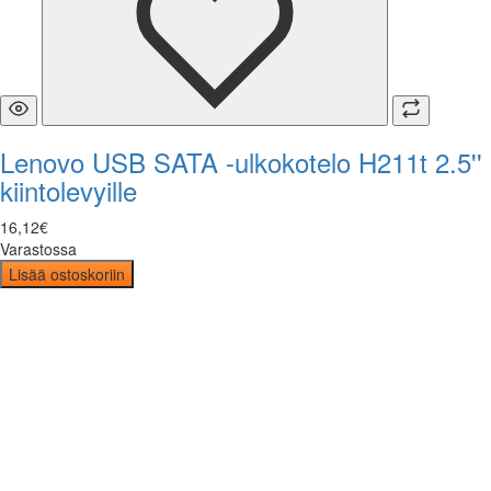
Lenovo USB SATA -ulkokotelo H211t 2.5''
kiintolevyille
16
,
12
€
Varastossa
Lisää ostoskoriin