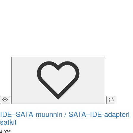
IDE–SATA-muunnin / SATA–IDE-adapteri
satkit
4
,
97
€