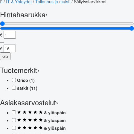
/
IT & Yhteydet
/
Tallennus ja muisti
/
Säilytystarvikkeet
Hintahaarukka
›
€
—
€
Go
Tuotemerkit
›
Orico
(1)
satkit
(11)
Asiakasarvostelut
›
& ylöspäin
& ylöspäin
& ylöspäin