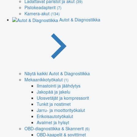
Ladattavat paristot ja akut
(39)
Pistokeadapterit
(7)
Kamera-akut
(134)
Autot & Diagnostiikka
Näytä kaikki Autot & Diagnostiikka
Mekaanikkotyökalut
(1)
Ilmastointi ja jäähdytys
Jakopää ja jakelu
Ulosvetäjät ja kompressorit
Tunkit ja nostimet
Jarru- ja moottorityökalut
Erikoisautotyökalut
Avaimet ja hylsyt
OBD-diagnostiikka & Skannerit
(6)
OBD-kaapelit & sovittimet