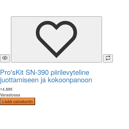
Pro'sKit SN-390 piirilevyteline
juottamiseen ja kokoonpanoon
14
,
88
€
Varastossa
Lisää ostoskoriin