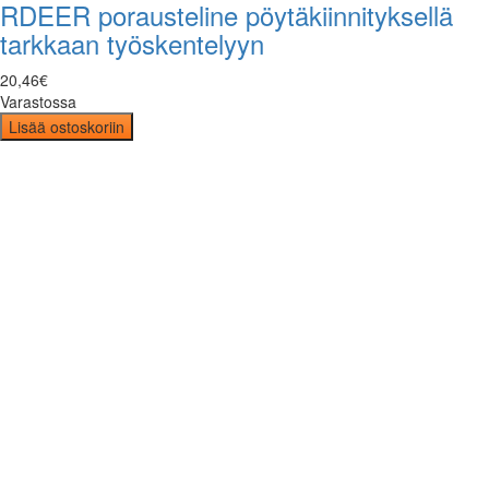
RDEER porausteline pöytäkiinnityksellä
tarkkaan työskentelyyn
20
,
46
€
Varastossa
Lisää ostoskoriin