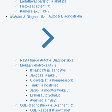
Ladattavat paristot ja akut
(39)
Pistokeadapterit
(7)
Kamera-akut
(134)
Autot & Diagnostiikka
Näytä kaikki Autot & Diagnostiikka
Mekaanikkotyökalut
(1)
Ilmastointi ja jäähdytys
Jakopää ja jakelu
Ulosvetäjät ja kompressorit
Tunkit ja nostimet
Jarru- ja moottorityökalut
Erikoisautotyökalut
Avaimet ja hylsyt
OBD-diagnostiikka & Skannerit
(6)
OBD-kaapelit & sovittimet