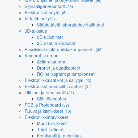
Mikro-ohjaimet ja ohjelmointilaitteet
(59)
Signaaligeneraattorit
(20)
Elektroniset näytöt
(6)
Virtalähteet
(39)
Säädettävät laboratoriovirtalähteet
3D-tulostus
3D-tulostimet
3D-osat ja varaosat
Passiiviset elektroniikkakomponentit
(40)
Kamerat ja dronet
Action-kamerat
Dronet ja quadkopterit
RC-helikopterit ja lentokoneet
Elektroniikkalaatikot ja säilytys
(23)
Elektroniset moduulit ja anturit
(31)
Liittimet ja terminaalit
(37)
Sähköjohdotus
PCB ja Protoboard
(32)
Ruuvit ja kiinnikkeet
(10)
Elektroniikkatarvikkeet
Muut tarvikkeet
Teipit ja liimat
Kemikaalit ja puhdistus