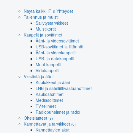
Näytä kaikki IT & Yhteydet
Tallennus ja muisti
Säilytystarvikkeet
Muistikortit
Kaapelit ja sovittimet
Ääni- ja videosovittimet
USB-sovittimet ja liitännät
Ääni- ja videokaapelit
USB- ja datakaapelit
Muut kaapelit
Virtakaapelit
Viestintä ja ääni
Kuulokkeet ja ääni
LNB ja satelliittivastaanottimet
Kaukosäätimet
Mediasoittimet
TV-telineet
Radiopuhelimet ja radio
Oheislaitteet
(9)
Kannettavat ja tarvikkeet
(6)
Kannettavien akut