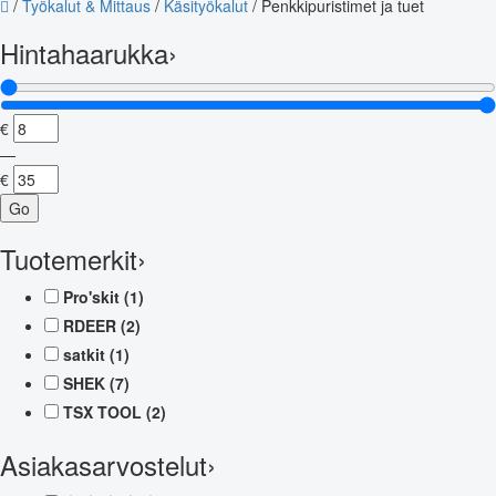
/
Työkalut & Mittaus
/
Käsityökalut
/
Penkkipuristimet ja tuet
Hintahaarukka
›
€
—
€
Go
Tuotemerkit
›
Pro'skit
(1)
RDEER
(2)
satkit
(1)
SHEK
(7)
TSX TOOL
(2)
Asiakasarvostelut
›