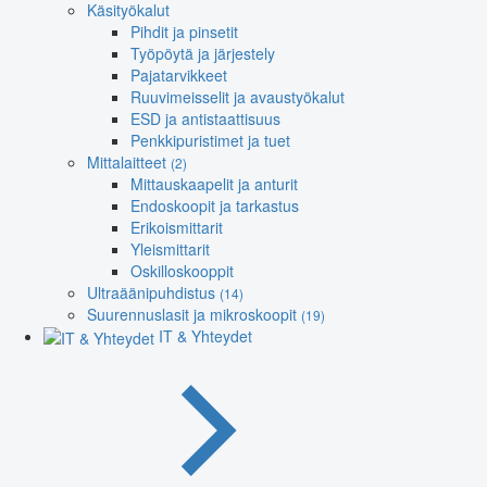
Käsityökalut
Pihdit ja pinsetit
Työpöytä ja järjestely
Pajatarvikkeet
Ruuvimeisselit ja avaustyökalut
ESD ja antistaattisuus
Penkkipuristimet ja tuet
Mittalaitteet
(2)
Mittauskaapelit ja anturit
Endoskoopit ja tarkastus
Erikoismittarit
Yleismittarit
Oskilloskooppit
Ultraäänipuhdistus
(14)
Suurennuslasit ja mikroskoopit
(19)
IT & Yhteydet