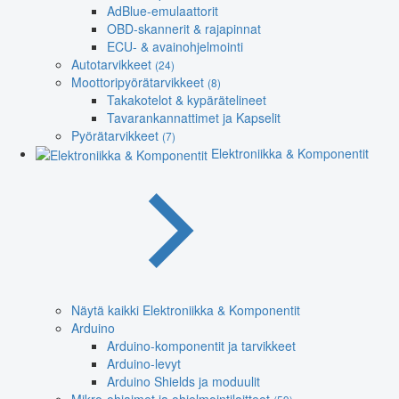
AdBlue-emulaattorit
OBD-skannerit & rajapinnat
ECU- & avainohjelmointi
Autotarvikkeet
(24)
Moottoripyörätarvikkeet
(8)
Takakotelot & kypärätelineet
Tavarankannattimet ja Kapselit
Pyörätarvikkeet
(7)
Elektroniikka & Komponentit
Näytä kaikki Elektroniikka & Komponentit
Arduino
Arduino-komponentit ja tarvikkeet
Arduino-levyt
Arduino Shields ja moduulit