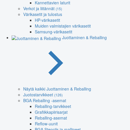
Kannettavien laturit
Verkot ja liitännät
(15)
Värikasetit ja tulostus
HP-värikasetit
Muiden valmistajien värikasetit
Samsung-värikasetit
Juottaminen & Reballing
Näytä kaikki Juottaminen & Reballing
Juotostarvikkeet
(126)
BGA Reballing -asemat
Reballing-tarvikkeet
Grafiikkapiirisarjat
Reballing-asemat
Reflow-uunit
BGA Stencils ja mallineet