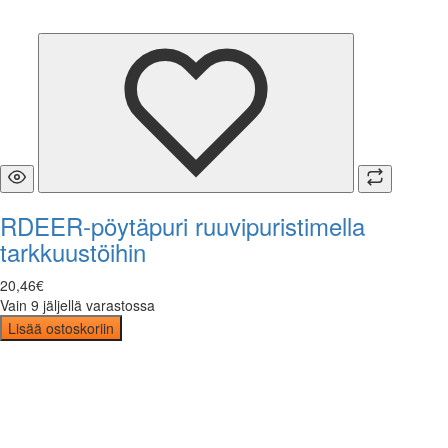
RDEER-pöytäpuri ruuvipuristimella
tarkkuustöihin
20
,
46
€
Vain 9 jäljellä varastossa
Lisää ostoskoriin