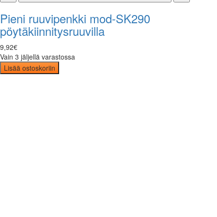
Pieni ruuvipenkki mod-SK290
pöytäkiinnitysruuvilla
9
,
92
€
Vain 3 jäljellä varastossa
Lisää ostoskoriin