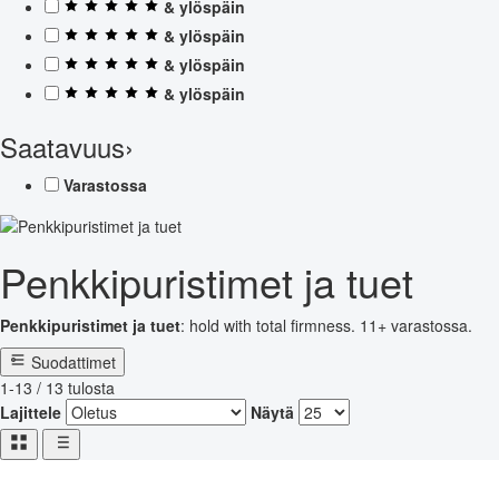
& ylöspäin
& ylöspäin
& ylöspäin
& ylöspäin
Saatavuus
›
Varastossa
Penkkipuristimet ja tuet
Penkkipuristimet ja tuet
: hold with total firmness. 11+ varastossa.
Suodattimet
1-13 / 13 tulosta
Lajittele
Näytä