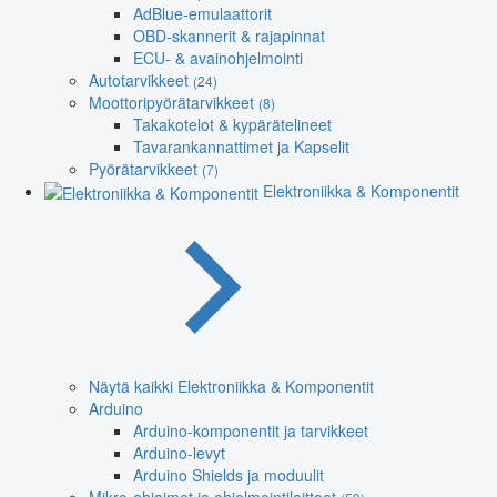
AdBlue-emulaattorit
OBD-skannerit & rajapinnat
ECU- & avainohjelmointi
Autotarvikkeet
(24)
Moottoripyörätarvikkeet
(8)
Takakotelot & kypärätelineet
Tavarankannattimet ja Kapselit
Pyörätarvikkeet
(7)
Elektroniikka & Komponentit
Näytä kaikki Elektroniikka & Komponentit
Arduino
Arduino-komponentit ja tarvikkeet
Arduino-levyt
Arduino Shields ja moduulit