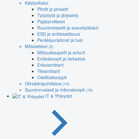
Käsityökalut
Pihdit ja pinsetit
Työpöytä ja järjestely
Pajatarvikkeet
Ruuvimeisselit ja avaustyökalut
ESD ja antistaattisuus
Penkkipuristimet ja tuet
Mittalaitteet
(2)
Mittauskaapelit ja anturit
Endoskoopit ja tarkastus
Erikoismittarit
Yleismittarit
Oskilloskooppit
Ultraäänipuhdistus
(14)
Suurennuslasit ja mikroskoopit
(19)
IT & Yhteydet