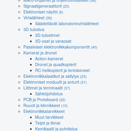
Mikro-ohjaimet ja ohjelmointilaitteet
(59)
Signaaligeneraattorit
(20)
Elektroniset näytöt
(6)
Virtalähteet
(39)
Säädettävät laboratoriovirtalähteet
3D-tulostus
3D-tulostimet
3D-osat ja varaosat
Passiiviset elektroniikkakomponentit
(40)
Kamerat ja dronet
Action-kamerat
Dronet ja quadkopterit
RC-helikopterit ja lentokoneet
Elektroniikkalaatikot ja säilytys
(23)
Elektroniset moduulit ja anturit
(31)
Liittimet ja terminaalit
(37)
Sähköjohdotus
PCB ja Protoboard
(32)
Ruuvit ja kiinnikkeet
(10)
Elektroniikkatarvikkeet
Muut tarvikkeet
Teipit ja liimat
Kemikaalit ja puhdistus