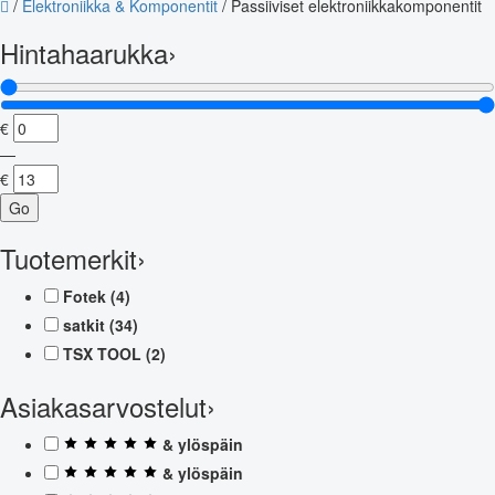
/
Elektroniikka & Komponentit
/
Passiiviset elektroniikkakomponentit
Hintahaarukka
›
€
—
€
Go
Tuotemerkit
›
Fotek
(4)
satkit
(34)
TSX TOOL
(2)
Asiakasarvostelut
›
& ylöspäin
& ylöspäin