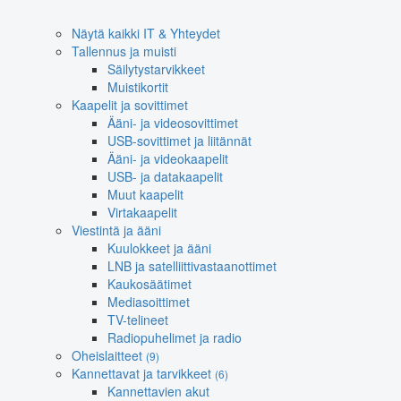
Näytä kaikki IT & Yhteydet
Tallennus ja muisti
Säilytystarvikkeet
Muistikortit
Kaapelit ja sovittimet
Ääni- ja videosovittimet
USB-sovittimet ja liitännät
Ääni- ja videokaapelit
USB- ja datakaapelit
Muut kaapelit
Virtakaapelit
Viestintä ja ääni
Kuulokkeet ja ääni
LNB ja satelliittivastaanottimet
Kaukosäätimet
Mediasoittimet
TV-telineet
Radiopuhelimet ja radio
Oheislaitteet
(9)
Kannettavat ja tarvikkeet
(6)
Kannettavien akut