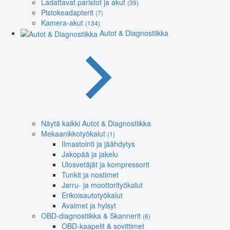
Ladattavat paristot ja akut
(39)
Pistokeadapterit
(7)
Kamera-akut
(134)
Autot & Diagnostiikka
Näytä kaikki Autot & Diagnostiikka
Mekaanikkotyökalut
(1)
Ilmastointi ja jäähdytys
Jakopää ja jakelu
Ulosvetäjät ja kompressorit
Tunkit ja nostimet
Jarru- ja moottorityökalut
Erikoisautotyökalut
Avaimet ja hylsyt
OBD-diagnostiikka & Skannerit
(6)
OBD-kaapelit & sovittimet