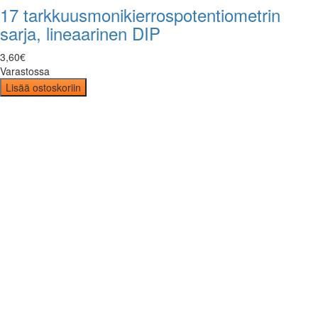
17 tarkkuusmonikierrospotentiometrin
sarja, lineaarinen DIP
3
,
60
€
Varastossa
Lisää ostoskoriin