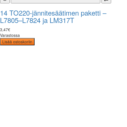
14 TO220-jännitesäätimen paketti –
L7805–L7824 ja LM317T
3
,
47
€
Varastossa
Lisää ostoskoriin