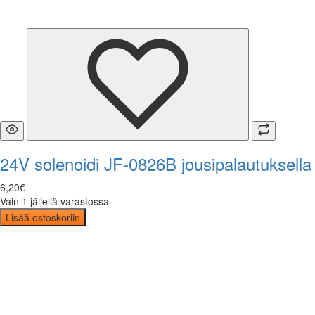
24V solenoidi JF-0826B jousipalautuksella
6
,
20
€
Vain 1 jäljellä varastossa
Lisää ostoskoriin