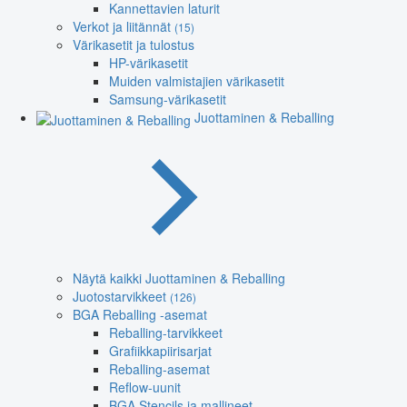
Kannettavien laturit
Verkot ja liitännät
(15)
Värikasetit ja tulostus
HP-värikasetit
Muiden valmistajien värikasetit
Samsung-värikasetit
Juottaminen & Reballing
Näytä kaikki Juottaminen & Reballing
Juotostarvikkeet
(126)
BGA Reballing -asemat
Reballing-tarvikkeet
Grafiikkapiirisarjat
Reballing-asemat
Reflow-uunit
BGA Stencils ja mallineet