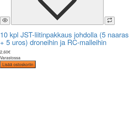
10 kpl JST-liitinpakkaus johdolla (5 naaras
+ 5 uros) droneihin ja RC-malleihin
2
,
60
€
Varastossa
Lisää ostoskoriin