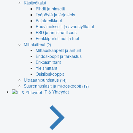
Käsityökalut
Pihdit ja pinsetit
Työpöytä ja järjestely
Pajatarvikkeet
Ruuvimeisselit ja avaustyökalut
ESD ja antistaattisuus
Penkkipuristimet ja tuet
Mittalaitteet
(2)
Mittauskaapelit ja anturit
Endoskoopit ja tarkastus
Erikoismittarit
Yleismittarit
Oskilloskooppit
Ultraäänipuhdistus
(14)
Suurennuslasit ja mikroskoopit
(19)
IT & Yhteydet