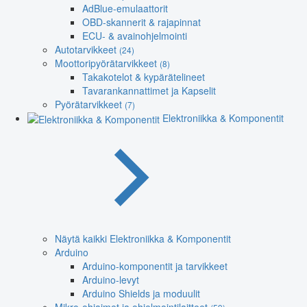
AdBlue-emulaattorit
OBD-skannerit & rajapinnat
ECU- & avainohjelmointi
Autotarvikkeet
(24)
Moottoripyörätarvikkeet
(8)
Takakotelot & kypärätelineet
Tavarankannattimet ja Kapselit
Pyörätarvikkeet
(7)
Elektroniikka & Komponentit
Näytä kaikki Elektroniikka & Komponentit
Arduino
Arduino-komponentit ja tarvikkeet
Arduino-levyt
Arduino Shields ja moduulit