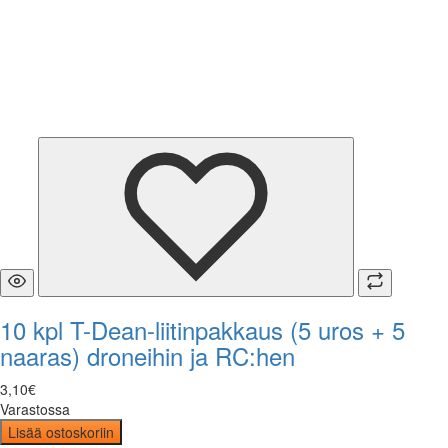
10 kpl T-Dean-liitinpakkaus (5 uros + 5
naaras) droneihin ja RC:hen
3
,
10
€
Varastossa
Lisää ostoskoriin