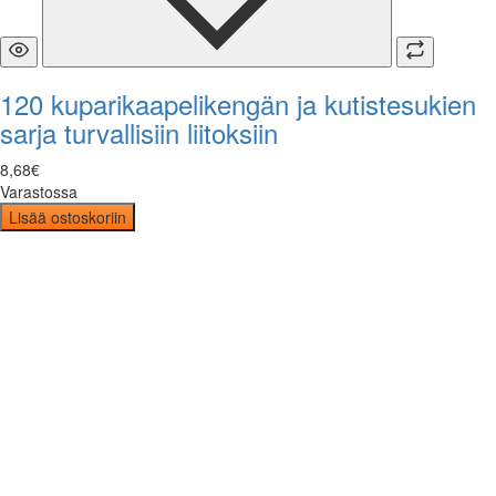
120 kuparikaapelikengän ja kutistesukien
sarja turvallisiin liitoksiin
8
,
68
€
Varastossa
Lisää ostoskoriin