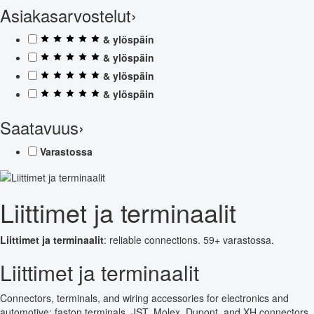
Asiakasarvostelut
›
& ylöspäin
& ylöspäin
& ylöspäin
& ylöspäin
Saatavuus
›
Varastossa
Liittimet ja terminaalit
Liittimet ja terminaalit
: reliable connections. 59+ varastossa.
Liittimet ja terminaalit
Connectors, terminals, and wiring accessories for electronics and
automotive: faston terminals, JST, Molex, Dupont, and XH connectors,