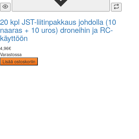
20 kpl JST-liitinpakkaus johdolla (10
naaras + 10 uros) droneihin ja RC-
käyttöön
4
,
96
€
Varastossa
Lisää ostoskoriin