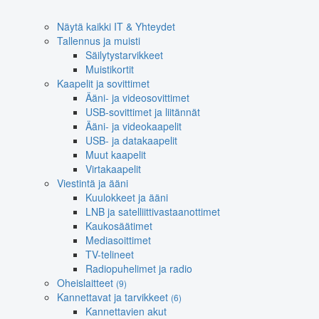
Näytä kaikki IT & Yhteydet
Tallennus ja muisti
Säilytystarvikkeet
Muistikortit
Kaapelit ja sovittimet
Ääni- ja videosovittimet
USB-sovittimet ja liitännät
Ääni- ja videokaapelit
USB- ja datakaapelit
Muut kaapelit
Virtakaapelit
Viestintä ja ääni
Kuulokkeet ja ääni
LNB ja satelliittivastaanottimet
Kaukosäätimet
Mediasoittimet
TV-telineet
Radiopuhelimet ja radio
Oheislaitteet
(9)
Kannettavat ja tarvikkeet
(6)
Kannettavien akut