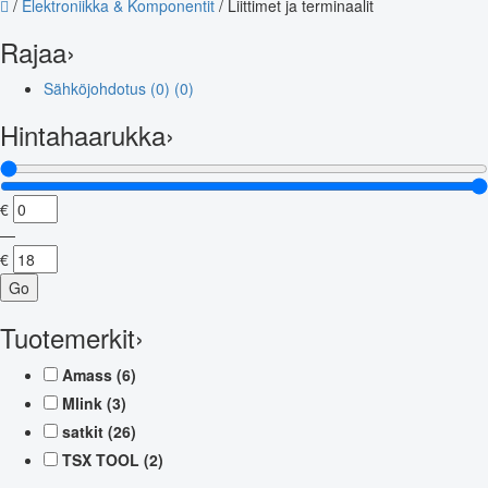
/
Elektroniikka & Komponentit
/
Liittimet ja terminaalit
Rajaa
›
Sähköjohdotus (0)
(0)
Hintahaarukka
›
€
—
€
Go
Tuotemerkit
›
Amass
(6)
Mlink
(3)
satkit
(26)
TSX TOOL
(2)