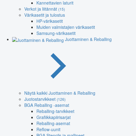
Kannettavien laturit
Verkot ja liitännät
(15)
Värikasetit ja tulostus
HP-värikasetit
Muiden valmistajien värikasetit
Samsung-värikasetit
Juottaminen & Reballing
Näytä kaikki Juottaminen & Reballing
Juotostarvikkeet
(126)
BGA Reballing -asemat
Reballing-tarvikkeet
Grafiikkapiirisarjat
Reballing-asemat
Reflow-uunit
BGA Stencils ja mallineet