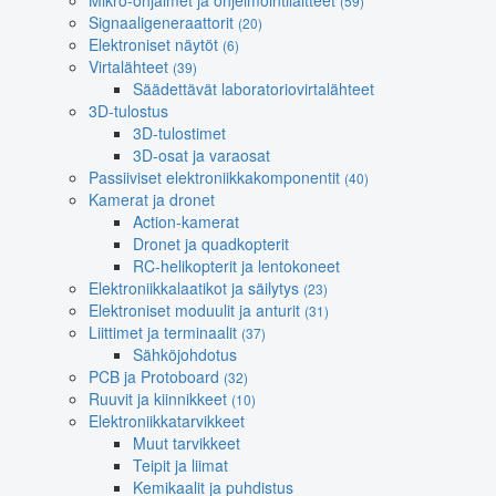
Mikro-ohjaimet ja ohjelmointilaitteet
(59)
Signaaligeneraattorit
(20)
Elektroniset näytöt
(6)
Virtalähteet
(39)
Säädettävät laboratoriovirtalähteet
3D-tulostus
3D-tulostimet
3D-osat ja varaosat
Passiiviset elektroniikkakomponentit
(40)
Kamerat ja dronet
Action-kamerat
Dronet ja quadkopterit
RC-helikopterit ja lentokoneet
Elektroniikkalaatikot ja säilytys
(23)
Elektroniset moduulit ja anturit
(31)
Liittimet ja terminaalit
(37)
Sähköjohdotus
PCB ja Protoboard
(32)
Ruuvit ja kiinnikkeet
(10)
Elektroniikkatarvikkeet
Muut tarvikkeet
Teipit ja liimat
Kemikaalit ja puhdistus