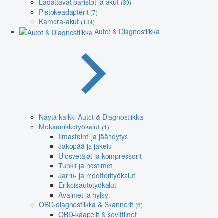
Ladattavat paristot ja akut
(39)
Pistokeadapterit
(7)
Kamera-akut
(134)
Autot & Diagnostiikka
Näytä kaikki Autot & Diagnostiikka
Mekaanikkotyökalut
(1)
Ilmastointi ja jäähdytys
Jakopää ja jakelu
Ulosvetäjät ja kompressorit
Tunkit ja nostimet
Jarru- ja moottorityökalut
Erikoisautotyökalut
Avaimet ja hylsyt
OBD-diagnostiikka & Skannerit
(6)
OBD-kaapelit & sovittimet