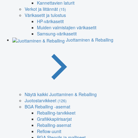
Kannettavien laturit
Verkot ja liitännät
(15)
Värikasetit ja tulostus
HP-värikasetit
Muiden valmistajien värikasetit
Samsung-värikasetit
Juottaminen & Reballing
Näytä kaikki Juottaminen & Reballing
Juotostarvikkeet
(126)
BGA Reballing -asemat
Reballing-tarvikkeet
Grafiikkapiirisarjat
Reballing-asemat
Reflow-uunit
BGA Stencils ja mallineet