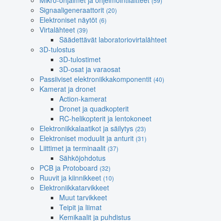
Mikro-ohjaimet ja ohjelmointilaitteet
(59)
Signaaligeneraattorit
(20)
Elektroniset näytöt
(6)
Virtalähteet
(39)
Säädettävät laboratoriovirtalähteet
3D-tulostus
3D-tulostimet
3D-osat ja varaosat
Passiiviset elektroniikkakomponentit
(40)
Kamerat ja dronet
Action-kamerat
Dronet ja quadkopterit
RC-helikopterit ja lentokoneet
Elektroniikkalaatikot ja säilytys
(23)
Elektroniset moduulit ja anturit
(31)
Liittimet ja terminaalit
(37)
Sähköjohdotus
PCB ja Protoboard
(32)
Ruuvit ja kiinnikkeet
(10)
Elektroniikkatarvikkeet
Muut tarvikkeet
Teipit ja liimat
Kemikaalit ja puhdistus