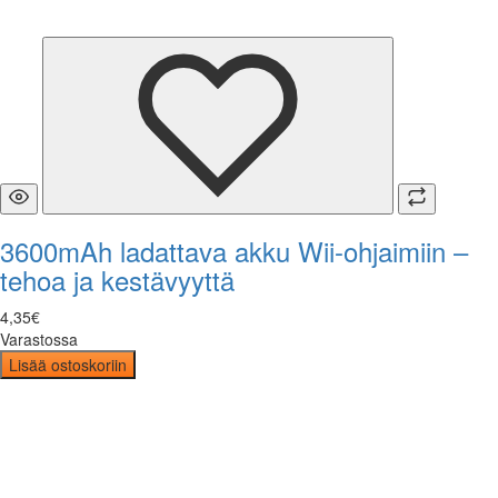
3600mAh ladattava akku Wii-ohjaimiin –
tehoa ja kestävyyttä
4
,
35
€
Varastossa
Lisää ostoskoriin