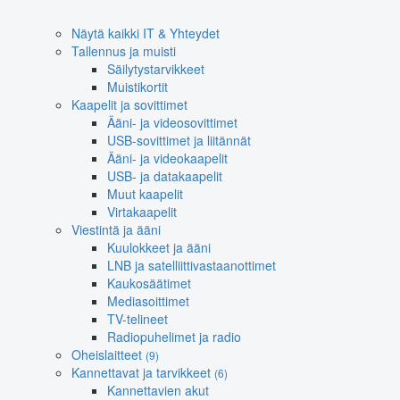
Näytä kaikki IT & Yhteydet
Tallennus ja muisti
Säilytystarvikkeet
Muistikortit
Kaapelit ja sovittimet
Ääni- ja videosovittimet
USB-sovittimet ja liitännät
Ääni- ja videokaapelit
USB- ja datakaapelit
Muut kaapelit
Virtakaapelit
Viestintä ja ääni
Kuulokkeet ja ääni
LNB ja satelliittivastaanottimet
Kaukosäätimet
Mediasoittimet
TV-telineet
Radiopuhelimet ja radio
Oheislaitteet
(9)
Kannettavat ja tarvikkeet
(6)
Kannettavien akut