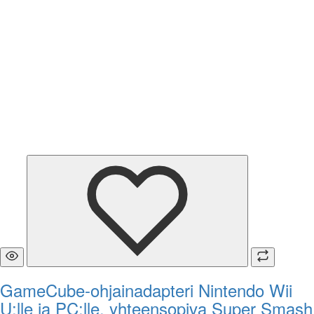
GameCube-ohjainadapteri Nintendo Wii
U:lle ja PC:lle, yhteensopiva Super Smash