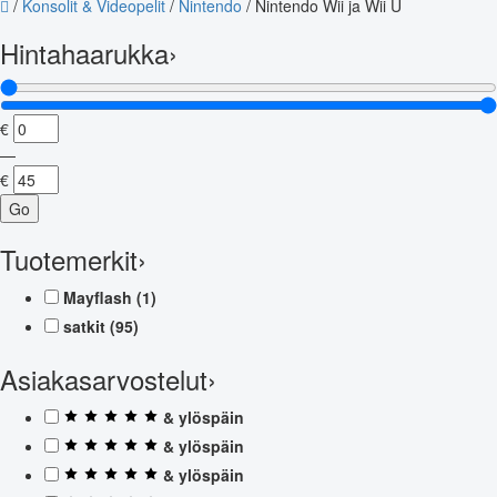
/
Konsolit & Videopelit
/
Nintendo
/
Nintendo Wii ja Wii U
Hintahaarukka
›
€
—
€
Go
Tuotemerkit
›
Mayflash
(1)
satkit
(95)
Asiakasarvostelut
›
& ylöspäin
& ylöspäin
& ylöspäin