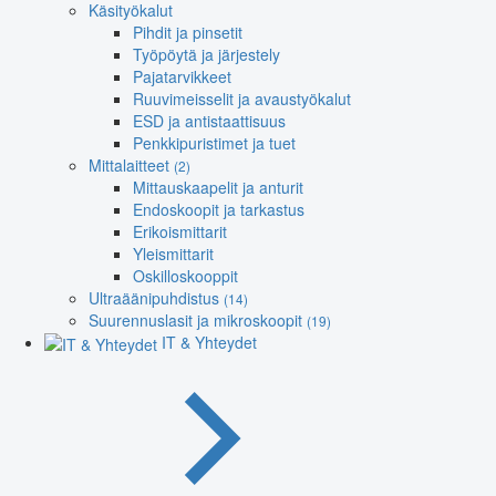
Käsityökalut
Pihdit ja pinsetit
Työpöytä ja järjestely
Pajatarvikkeet
Ruuvimeisselit ja avaustyökalut
ESD ja antistaattisuus
Penkkipuristimet ja tuet
Mittalaitteet
(2)
Mittauskaapelit ja anturit
Endoskoopit ja tarkastus
Erikoismittarit
Yleismittarit
Oskilloskooppit
Ultraäänipuhdistus
(14)
Suurennuslasit ja mikroskoopit
(19)
IT & Yhteydet