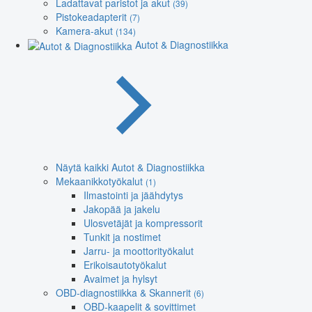
Ladattavat paristot ja akut
(39)
Pistokeadapterit
(7)
Kamera-akut
(134)
Autot & Diagnostiikka
Näytä kaikki Autot & Diagnostiikka
Mekaanikkotyökalut
(1)
Ilmastointi ja jäähdytys
Jakopää ja jakelu
Ulosvetäjät ja kompressorit
Tunkit ja nostimet
Jarru- ja moottorityökalut
Erikoisautotyökalut
Avaimet ja hylsyt
OBD-diagnostiikka & Skannerit
(6)
OBD-kaapelit & sovittimet