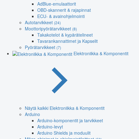
AdBlue-emulaattorit
OBD-skannerit & rajapinnat
ECU- & avainohjelmointi
Autotarvikkeet
(24)
Moottoripyörätarvikkeet
(8)
Takakotelot & kypärätelineet
Tavarankannattimet ja Kapselit
Pyörätarvikkeet
(7)
Elektroniikka & Komponentit
Näytä kaikki Elektroniikka & Komponentit
Arduino
Arduino-komponentit ja tarvikkeet
Arduino-levyt
Arduino Shields ja moduulit