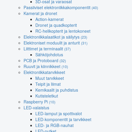
3D-osat ja varaosat
Passiiviset elektroniikkakomponentit
(40)
Kamerat ja dronet
Action-kamerat
Dronet ja quadkopterit
RC-helikopterit ja lentokoneet
Elektroniikkalaatikot ja säilytys
(23)
Elektroniset moduulit ja anturit
(31)
Liittimet ja terminaalit
(37)
Sähköjohdotus
PCB ja Protoboard
(32)
Ruuvit ja kiinnikkeet
(10)
Elektroniikkatarvikkeet
Muut tarvikkeet
Teipit ja liimat
Kemikaalit ja puhdistus
Kutisteletkut
Raspberry Pi
(10)
LED-valaistus
LED-lamput ja spottivalot
LED-komponentit ja tarvikkeet
LED- ja RGB-nauhat
LED-putket