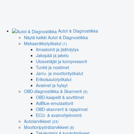
Autot & Diagnostiikka
Näytä kaikki Autot & Diagnostiikka
Mekaanikkotyökalut
(1)
Ilmastointi ja jäähdytys
Jakopää ja jakelu
Ulosvetäjät ja kompressorit
Tunkit ja nostimet
Jarru- ja moottorityökalut
Erikoisautotyökalut
Avaimet ja hylsyt
OBD-diagnostiikka & Skannerit
(6)
OBD-kaapelit & sovittimet
AdBlue-emulaattorit
OBD-skannerit & rajapinnat
ECU- & avainohjelmointi
Autotarvikkeet
(24)
Moottoripyörätarvikkeet
(8)
Takakotelot & kypärätelineet