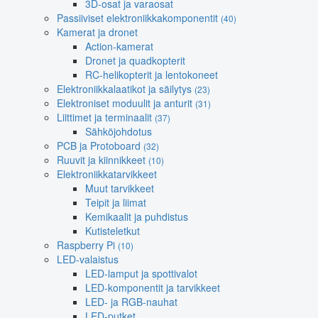
3D-osat ja varaosat
Passiiviset elektroniikkakomponentit
(40)
Kamerat ja dronet
Action-kamerat
Dronet ja quadkopterit
RC-helikopterit ja lentokoneet
Elektroniikkalaatikot ja säilytys
(23)
Elektroniset moduulit ja anturit
(31)
Liittimet ja terminaalit
(37)
Sähköjohdotus
PCB ja Protoboard
(32)
Ruuvit ja kiinnikkeet
(10)
Elektroniikkatarvikkeet
Muut tarvikkeet
Teipit ja liimat
Kemikaalit ja puhdistus
Kutisteletkut
Raspberry Pi
(10)
LED-valaistus
LED-lamput ja spottivalot
LED-komponentit ja tarvikkeet
LED- ja RGB-nauhat
LED-putket