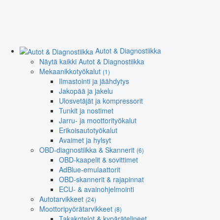
Autot & Diagnostiikka
Näytä kaikki Autot & Diagnostiikka
Mekaanikkotyökalut
(1)
Ilmastointi ja jäähdytys
Jakopää ja jakelu
Ulosvetäjät ja kompressorit
Tunkit ja nostimet
Jarru- ja moottorityökalut
Erikoisautotyökalut
Avaimet ja hylsyt
OBD-diagnostiikka & Skannerit
(6)
OBD-kaapelit & sovittimet
AdBlue-emulaattorit
OBD-skannerit & rajapinnat
ECU- & avainohjelmointi
Autotarvikkeet
(24)
Moottoripyörätarvikkeet
(8)
Takakotelot & kypärätelineet