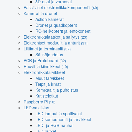
3D-osat ja varaosat
Passiiviset elektroniikkakomponentit
(40)
Kamerat ja dronet
Action-kamerat
Dronet ja quadkopterit
RC-helikopterit ja lentokoneet
Elektroniikkalaatikot ja säilytys
(23)
Elektroniset moduulit ja anturit
(31)
Liittimet ja terminaalit
(37)
Sähköjohdotus
PCB ja Protoboard
(32)
Ruuvit ja kiinnikkeet
(10)
Elektroniikkatarvikkeet
Muut tarvikkeet
Teipit ja liimat
Kemikaalit ja puhdistus
Kutisteletkut
Raspberry Pi
(10)
LED-valaistus
LED-lamput ja spottivalot
LED-komponentit ja tarvikkeet
LED- ja RGB-nauhat
LED-putket