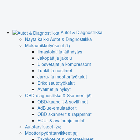
Autot & Diagnostiikka
Näytä kaikki Autot & Diagnostiikka
Mekaanikkotyökalut
(1)
Ilmastointi ja jäähdytys
Jakopää ja jakelu
Ulosvetäjät ja kompressorit
Tunkit ja nostimet
Jarru- ja moottorityökalut
Erikoisautotyökalut
Avaimet ja hylsyt
OBD-diagnostiikka & Skannerit
(6)
OBD-kaapelit & sovittimet
AdBlue-emulaattorit
OBD-skannerit & rajapinnat
ECU- & avainohjelmointi
Autotarvikkeet
(24)
Moottoripyörätarvikkeet
(8)
Takakotelot & kypärätelineet