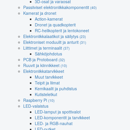
3D-osat ja varaosat
Passiiviset elektroniikkakomponentit
(40)
Kamerat ja dronet
Action-kamerat
Dronet ja quadkopterit
RC-helikopterit ja lentokoneet
Elektroniikkalaatikot ja säilytys
(23)
Elektroniset moduulit ja anturit
(31)
Liittimet ja terminaalit
(37)
Sähköjohdotus
PCB ja Protoboard
(32)
Ruuvit ja kiinnikkeet
(10)
Elektroniikkatarvikkeet
Muut tarvikkeet
Teipit ja liimat
Kemikaalit ja puhdistus
Kutisteletkut
Raspberry Pi
(10)
LED-valaistus
LED-lamput ja spottivalot
LED-komponentit ja tarvikkeet
LED- ja RGB-nauhat
LED-putket