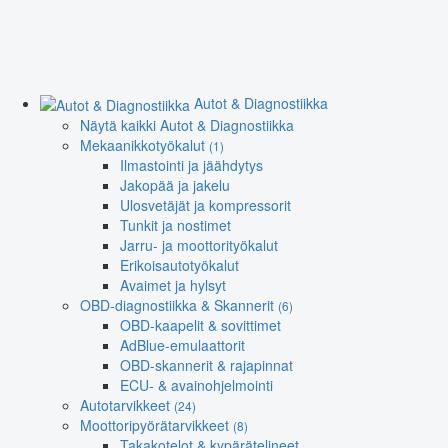
Autot & Diagnostiikka
Näytä kaikki Autot & Diagnostiikka
Mekaanikkotyökalut
(1)
Ilmastointi ja jäähdytys
Jakopää ja jakelu
Ulosvetäjät ja kompressorit
Tunkit ja nostimet
Jarru- ja moottorityökalut
Erikoisautotyökalut
Avaimet ja hylsyt
OBD-diagnostiikka & Skannerit
(6)
OBD-kaapelit & sovittimet
AdBlue-emulaattorit
OBD-skannerit & rajapinnat
ECU- & avainohjelmointi
Autotarvikkeet
(24)
Moottoripyörätarvikkeet
(8)
Takakotelot & kypärätelineet