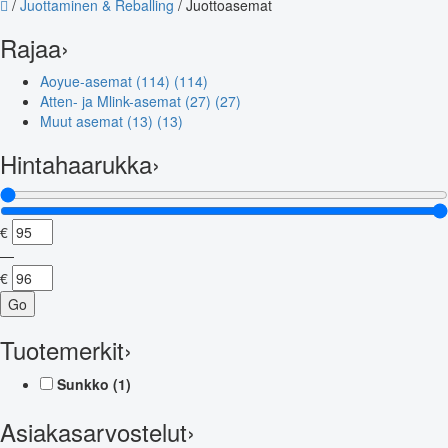
/
Juottaminen & Reballing
/
Juottoasemat
Rajaa
›
Aoyue-asemat (114)
(114)
Atten- ja Mlink-asemat (27)
(27)
Muut asemat (13)
(13)
Hintahaarukka
›
€
—
€
Go
Tuotemerkit
›
Sunkko
(1)
Asiakasarvostelut
›