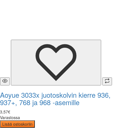
Aoyue 3033x juotoskolvin kierre 936,
937+, 768 ja 968 -asemille
3
,
57
€
Varastossa
Lisää ostoskoriin