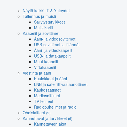
Näytä kaikki IT & Yhteydet
Tallennus ja muisti
Säilytystarvikkeet
Muistikortit
Kaapelit ja sovittimet
Ääni- ja videosovittimet
USB-sovittimet ja liitännät
Ääni- ja videokaapelit
USB- ja datakaapelit
Muut kaapelit
Virtakaapelit
Viestintä ja ääni
Kuulokkeet ja ääni
LNB ja satelliittivastaanottimet
Kaukosäätimet
Mediasoittimet
TV-telineet
Radiopuhelimet ja radio
Oheislaitteet
(9)
Kannettavat ja tarvikkeet
(6)
Kannettavien akut