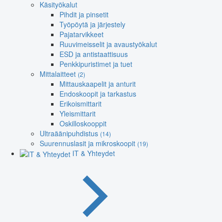
Käsityökalut
Pihdit ja pinsetit
Työpöytä ja järjestely
Pajatarvikkeet
Ruuvimeisselit ja avaustyökalut
ESD ja antistaattisuus
Penkkipuristimet ja tuet
Mittalaitteet
(2)
Mittauskaapelit ja anturit
Endoskoopit ja tarkastus
Erikoismittarit
Yleismittarit
Oskilloskooppit
Ultraäänipuhdistus
(14)
Suurennuslasit ja mikroskoopit
(19)
IT & Yhteydet