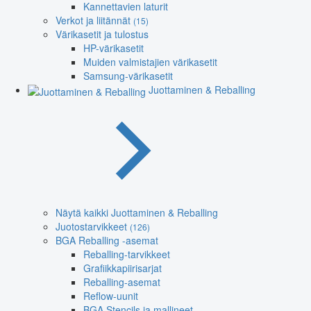
Kannettavien laturit
Verkot ja liitännät
(15)
Värikasetit ja tulostus
HP-värikasetit
Muiden valmistajien värikasetit
Samsung-värikasetit
Juottaminen & Reballing
Näytä kaikki Juottaminen & Reballing
Juotostarvikkeet
(126)
BGA Reballing -asemat
Reballing-tarvikkeet
Grafiikkapiirisarjat
Reballing-asemat
Reflow-uunit
BGA Stencils ja mallineet