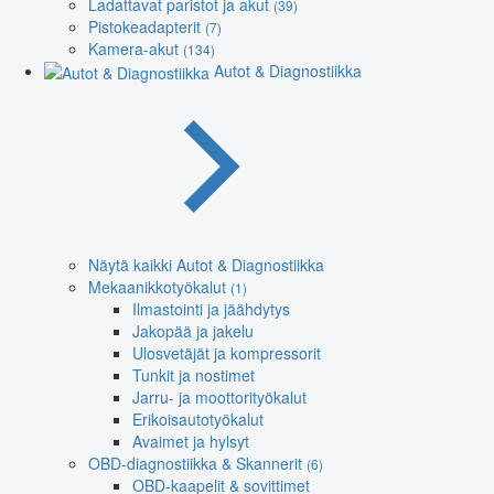
Ladattavat paristot ja akut
(39)
Pistokeadapterit
(7)
Kamera-akut
(134)
Autot & Diagnostiikka
Näytä kaikki Autot & Diagnostiikka
Mekaanikkotyökalut
(1)
Ilmastointi ja jäähdytys
Jakopää ja jakelu
Ulosvetäjät ja kompressorit
Tunkit ja nostimet
Jarru- ja moottorityökalut
Erikoisautotyökalut
Avaimet ja hylsyt
OBD-diagnostiikka & Skannerit
(6)
OBD-kaapelit & sovittimet