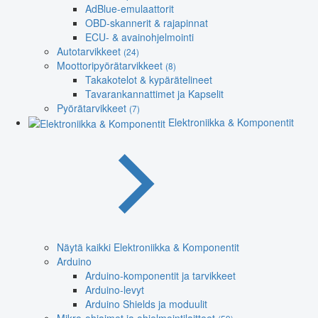
AdBlue-emulaattorit
OBD-skannerit & rajapinnat
ECU- & avainohjelmointi
Autotarvikkeet
(24)
Moottoripyörätarvikkeet
(8)
Takakotelot & kypärätelineet
Tavarankannattimet ja Kapselit
Pyörätarvikkeet
(7)
Elektroniikka & Komponentit
Näytä kaikki Elektroniikka & Komponentit
Arduino
Arduino-komponentit ja tarvikkeet
Arduino-levyt
Arduino Shields ja moduulit