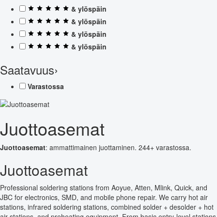
& ylöspäin
& ylöspäin
& ylöspäin
& ylöspäin
Saatavuus
›
Varastossa
Juottoasemat
Juottoasemat
: ammattimainen juottaminen. 244+ varastossa.
Juottoasemat
Professional soldering stations from Aoyue, Atten, Mlink, Quick, and
JBC for electronics, SMD, and mobile phone repair. We carry hot air
stations, infrared soldering stations, combined solder + desolder + hot
air stations, and preheating equipment. From basic entry-level stations