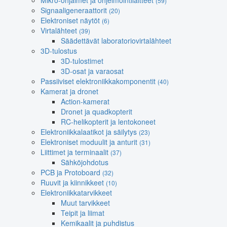
Mikro-ohjaimet ja ohjelmointilaitteet
(59)
Signaaligeneraattorit
(20)
Elektroniset näytöt
(6)
Virtalähteet
(39)
Säädettävät laboratoriovirtalähteet
3D-tulostus
3D-tulostimet
3D-osat ja varaosat
Passiiviset elektroniikkakomponentit
(40)
Kamerat ja dronet
Action-kamerat
Dronet ja quadkopterit
RC-helikopterit ja lentokoneet
Elektroniikkalaatikot ja säilytys
(23)
Elektroniset moduulit ja anturit
(31)
Liittimet ja terminaalit
(37)
Sähköjohdotus
PCB ja Protoboard
(32)
Ruuvit ja kiinnikkeet
(10)
Elektroniikkatarvikkeet
Muut tarvikkeet
Teipit ja liimat
Kemikaalit ja puhdistus