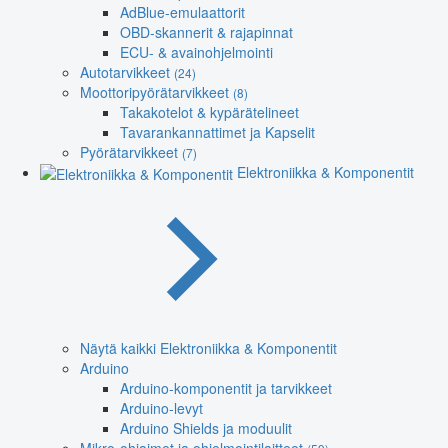
AdBlue-emulaattorit
OBD-skannerit & rajapinnat
ECU- & avainohjelmointi
Autotarvikkeet
(24)
Moottoripyörätarvikkeet
(8)
Takakotelot & kypärätelineet
Tavarankannattimet ja Kapselit
Pyörätarvikkeet
(7)
Elektroniikka & Komponentit
Näytä kaikki Elektroniikka & Komponentit
Arduino
Arduino-komponentit ja tarvikkeet
Arduino-levyt
Arduino Shields ja moduulit