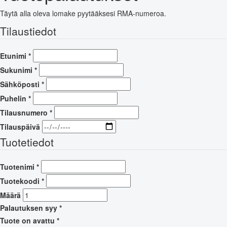
Täytä alla oleva lomake pyytääksesi RMA-numeroa.
Tilaustiedot
Etunimi
*
Sukunimi
*
Sähköposti
*
Puhelin
*
Tilausnumero
*
Tilauspäivä
Tuotetiedot
Tuotenimi
*
Tuotekoodi
*
Määrä
Palautuksen syy
*
Tuote on avattu
*