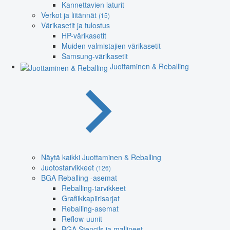
Kannettavien laturit
Verkot ja liitännät
(15)
Värikasetit ja tulostus
HP-värikasetit
Muiden valmistajien värikasetit
Samsung-värikasetit
Juottaminen & Reballing
Näytä kaikki Juottaminen & Reballing
Juotostarvikkeet
(126)
BGA Reballing -asemat
Reballing-tarvikkeet
Grafiikkapiirisarjat
Reballing-asemat
Reflow-uunit
BGA Stencils ja mallineet