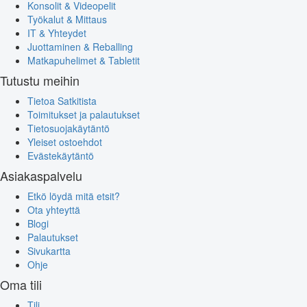
Konsolit & Videopelit
Työkalut & Mittaus
IT & Yhteydet
Juottaminen & Reballing
Matkapuhelimet & Tabletit
Tutustu meihin
Tietoa Satkitista
Toimitukset ja palautukset
Tietosuojakäytäntö
Yleiset ostoehdot
Evästekäytäntö
Asiakaspalvelu
Etkö löydä mitä etsit?
Ota yhteyttä
Blogi
Palautukset
Sivukartta
Ohje
Oma tili
Tili