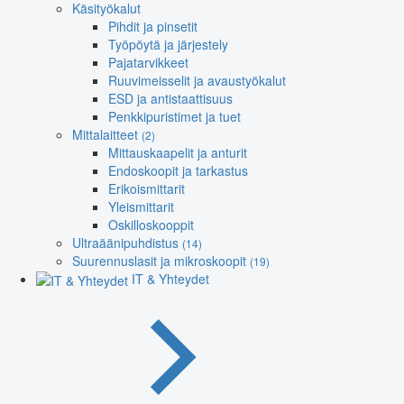
Käsityökalut
Pihdit ja pinsetit
Työpöytä ja järjestely
Pajatarvikkeet
Ruuvimeisselit ja avaustyökalut
ESD ja antistaattisuus
Penkkipuristimet ja tuet
Mittalaitteet
(2)
Mittauskaapelit ja anturit
Endoskoopit ja tarkastus
Erikoismittarit
Yleismittarit
Oskilloskooppit
Ultraäänipuhdistus
(14)
Suurennuslasit ja mikroskoopit
(19)
IT & Yhteydet