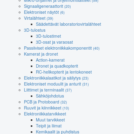
Mikro-ohjaimet ja ohjelmointilaitteet
(59)
Signaaligeneraattorit
(20)
Elektroniset näytöt
(6)
Virtalähteet
(39)
Säädettävät laboratoriovirtalähteet
3D-tulostus
3D-tulostimet
3D-osat ja varaosat
Passiiviset elektroniikkakomponentit
(40)
Kamerat ja dronet
Action-kamerat
Dronet ja quadkopterit
RC-helikopterit ja lentokoneet
Elektroniikkalaatikot ja säilytys
(23)
Elektroniset moduulit ja anturit
(31)
Liittimet ja terminaalit
(37)
Sähköjohdotus
PCB ja Protoboard
(32)
Ruuvit ja kiinnikkeet
(10)
Elektroniikkatarvikkeet
Muut tarvikkeet
Teipit ja liimat
Kemikaalit ja puhdistus