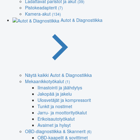
Ladattavat paristot ja akut
(39)
Pistokeadapterit
(7)
Kamera-akut
(134)
Autot & Diagnostiikka
Näytä kaikki Autot & Diagnostiikka
Mekaanikkotyökalut
(1)
Ilmastointi ja jäähdytys
Jakopää ja jakelu
Ulosvetäjät ja kompressorit
Tunkit ja nostimet
Jarru- ja moottorityökalut
Erikoisautotyökalut
Avaimet ja hylsyt
OBD-diagnostiikka & Skannerit
(6)
OBD-kaapelit & sovittimet