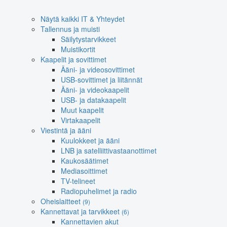
Näytä kaikki IT & Yhteydet
Tallennus ja muisti
Säilytystarvikkeet
Muistikortit
Kaapelit ja sovittimet
Ääni- ja videosovittimet
USB-sovittimet ja liitännät
Ääni- ja videokaapelit
USB- ja datakaapelit
Muut kaapelit
Virtakaapelit
Viestintä ja ääni
Kuulokkeet ja ääni
LNB ja satelliittivastaanottimet
Kaukosäätimet
Mediasoittimet
TV-telineet
Radiopuhelimet ja radio
Oheislaitteet
(9)
Kannettavat ja tarvikkeet
(6)
Kannettavien akut