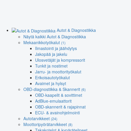
Autot & Diagnostiikka
Näytä kaikki Autot & Diagnostiikka
Mekaanikkotyökalut
(1)
Ilmastointi ja jäähdytys
Jakopää ja jakelu
Ulosvetäjät ja kompressorit
Tunkit ja nostimet
Jarru- ja moottorityökalut
Erikoisautotyökalut
Avaimet ja hylsyt
OBD-diagnostiikka & Skannerit
(6)
OBD-kaapelit & sovittimet
AdBlue-emulaattorit
OBD-skannerit & rajapinnat
ECU- & avainohjelmointi
Autotarvikkeet
(24)
Moottoripyörätarvikkeet
(8)
Takakotelot & kypärätelineet