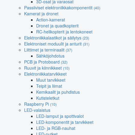
3D-osat ja varaosat
Passiiviset elektroniikkakomponentit
(40)
Kamerat ja dronet
Action-kamerat
Dronet ja quadkopterit
RC-helikopterit ja lentokoneet
Elektroniikkalaatikot ja säilytys
(23)
Elektroniset moduulit ja anturit
(31)
Liittimet ja terminaalit
(37)
Sähköjohdotus
PCB ja Protoboard
(32)
Ruuvit ja kiinnikkeet
(10)
Elektroniikkatarvikkeet
Muut tarvikkeet
Teipit ja liimat
Kemikaalit ja puhdistus
Kutisteletkut
Raspberry Pi
(10)
LED-valaistus
LED-lamput ja spottivalot
LED-komponentit ja tarvikkeet
LED- ja RGB-nauhat
LED-putket