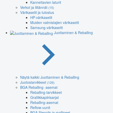
Kannettavien laturit
Verkot ja liitännät
(15)
Värikasetit ja tulostus
HP-värikasetit
Muiden valmistajien värikasetit
Samsung-värikasetit
Juottaminen & Reballing
Näytä kaikki Juottaminen & Reballing
Juotostarvikkeet
(126)
BGA Reballing -asemat
Reballing-tarvikkeet
Grafiikkapiirisarjat
Reballing-asemat
Reflow-uunit
BGA Stencils ja mallineet