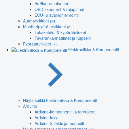
AdBlue-emulaattorit
OBD-skannerit & rajapinnat
ECU- & avainohjelmointi
Autotarvikkeet
(24)
Moottoripyörätarvikkeet
(8)
Takakotelot & kypärätelineet
Tavarankannattimet ja Kapselit
Pyörätarvikkeet
(7)
Elektroniikka & Komponentit
Näytä kaikki Elektroniikka & Komponentit
Arduino
Arduino-komponentit ja tarvikkeet
Arduino-levyt
Arduino Shields ja moduulit