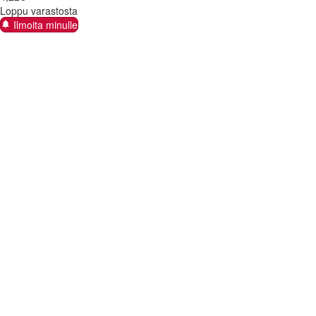
Loppu varastosta
Ilmoita minulle