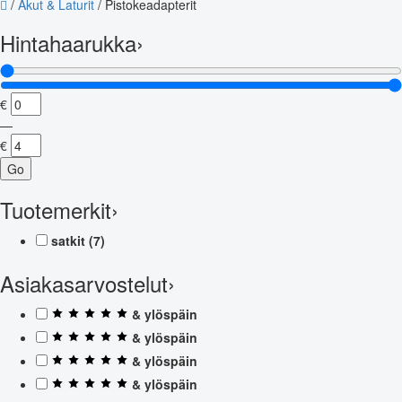
/
Akut & Laturit
/
Pistokeadapterit
Hintahaarukka
›
€
—
€
Go
Tuotemerkit
›
satkit
(7)
Asiakasarvostelut
›
& ylöspäin
& ylöspäin
& ylöspäin
& ylöspäin