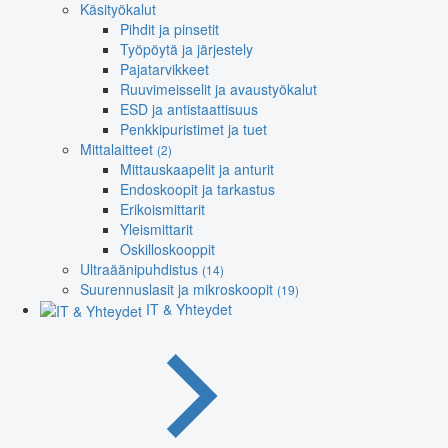
Käsityökalut
Pihdit ja pinsetit
Työpöytä ja järjestely
Pajatarvikkeet
Ruuvimeisselit ja avaustyökalut
ESD ja antistaattisuus
Penkkipuristimet ja tuet
Mittalaitteet
(2)
Mittauskaapelit ja anturit
Endoskoopit ja tarkastus
Erikoismittarit
Yleismittarit
Oskilloskooppit
Ultraäänipuhdistus
(14)
Suurennuslasit ja mikroskoopit
(19)
IT & Yhteydet