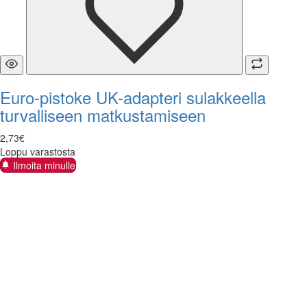
Euro-pistoke UK-adapteri sulakkeella
turvalliseen matkustamiseen
2
,
73
€
Loppu varastosta
Ilmoita minulle