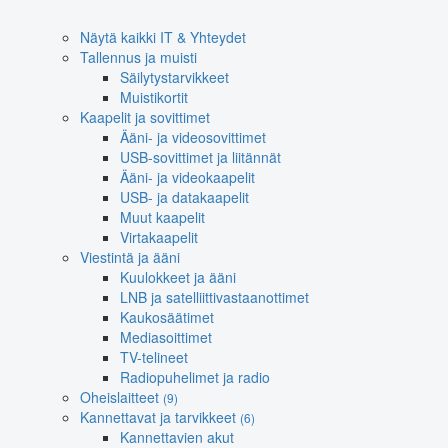
Näytä kaikki IT & Yhteydet
Tallennus ja muisti
Säilytystarvikkeet
Muistikortit
Kaapelit ja sovittimet
Ääni- ja videosovittimet
USB-sovittimet ja liitännät
Ääni- ja videokaapelit
USB- ja datakaapelit
Muut kaapelit
Virtakaapelit
Viestintä ja ääni
Kuulokkeet ja ääni
LNB ja satelliittivastaanottimet
Kaukosäätimet
Mediasoittimet
TV-telineet
Radiopuhelimet ja radio
Oheislaitteet
(9)
Kannettavat ja tarvikkeet
(6)
Kannettavien akut