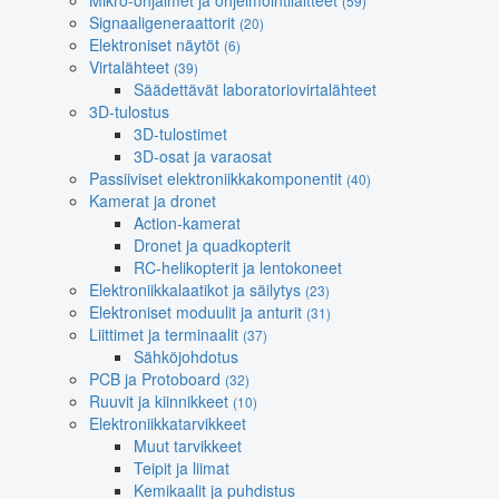
Mikro-ohjaimet ja ohjelmointilaitteet
(59)
Signaaligeneraattorit
(20)
Elektroniset näytöt
(6)
Virtalähteet
(39)
Säädettävät laboratoriovirtalähteet
3D-tulostus
3D-tulostimet
3D-osat ja varaosat
Passiiviset elektroniikkakomponentit
(40)
Kamerat ja dronet
Action-kamerat
Dronet ja quadkopterit
RC-helikopterit ja lentokoneet
Elektroniikkalaatikot ja säilytys
(23)
Elektroniset moduulit ja anturit
(31)
Liittimet ja terminaalit
(37)
Sähköjohdotus
PCB ja Protoboard
(32)
Ruuvit ja kiinnikkeet
(10)
Elektroniikkatarvikkeet
Muut tarvikkeet
Teipit ja liimat
Kemikaalit ja puhdistus