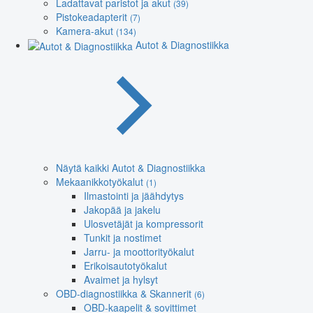
Ladattavat paristot ja akut
(39)
Pistokeadapterit
(7)
Kamera-akut
(134)
Autot & Diagnostiikka
Näytä kaikki Autot & Diagnostiikka
Mekaanikkotyökalut
(1)
Ilmastointi ja jäähdytys
Jakopää ja jakelu
Ulosvetäjät ja kompressorit
Tunkit ja nostimet
Jarru- ja moottorityökalut
Erikoisautotyökalut
Avaimet ja hylsyt
OBD-diagnostiikka & Skannerit
(6)
OBD-kaapelit & sovittimet