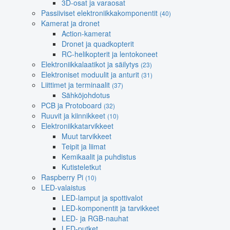
3D-osat ja varaosat
Passiiviset elektroniikkakomponentit
(40)
Kamerat ja dronet
Action-kamerat
Dronet ja quadkopterit
RC-helikopterit ja lentokoneet
Elektroniikkalaatikot ja säilytys
(23)
Elektroniset moduulit ja anturit
(31)
Liittimet ja terminaalit
(37)
Sähköjohdotus
PCB ja Protoboard
(32)
Ruuvit ja kiinnikkeet
(10)
Elektroniikkatarvikkeet
Muut tarvikkeet
Teipit ja liimat
Kemikaalit ja puhdistus
Kutisteletkut
Raspberry Pi
(10)
LED-valaistus
LED-lamput ja spottivalot
LED-komponentit ja tarvikkeet
LED- ja RGB-nauhat
LED-putket