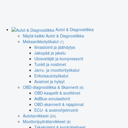
Autot & Diagnostiikka
Näytä kaikki Autot & Diagnostiikka
Mekaanikkotyökalut
(1)
Ilmastointi ja jäähdytys
Jakopää ja jakelu
Ulosvetäjät ja kompressorit
Tunkit ja nostimet
Jarru- ja moottorityökalut
Erikoisautotyökalut
Avaimet ja hylsyt
OBD-diagnostiikka & Skannerit
(6)
OBD-kaapelit & sovittimet
AdBlue-emulaattorit
OBD-skannerit & rajapinnat
ECU- & avainohjelmointi
Autotarvikkeet
(24)
Moottoripyörätarvikkeet
(8)
Takakotelot & kypärätelineet