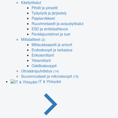
Käsityökalut
Pihdit ja pinsetit
Työpöytä ja järjestely
Pajatarvikkeet
Ruuvimeisselit ja avaustyökalut
ESD ja antistaattisuus
Penkkipuristimet ja tuet
Mittalaitteet
(2)
Mittauskaapelit ja anturit
Endoskoopit ja tarkastus
Erikoismittarit
Yleismittarit
Oskilloskooppit
Ultraäänipuhdistus
(14)
Suurennuslasit ja mikroskoopit
(19)
IT & Yhteydet