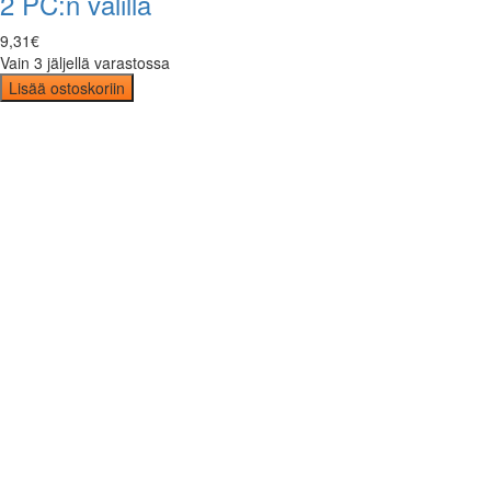
2 PC:n välillä
9
,
31
€
Vain 3 jäljellä varastossa
Lisää ostoskoriin