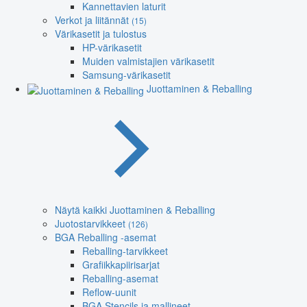
Kannettavien laturit
Verkot ja liitännät
(15)
Värikasetit ja tulostus
HP-värikasetit
Muiden valmistajien värikasetit
Samsung-värikasetit
Juottaminen & Reballing
Näytä kaikki Juottaminen & Reballing
Juotostarvikkeet
(126)
BGA Reballing -asemat
Reballing-tarvikkeet
Grafiikkapiirisarjat
Reballing-asemat
Reflow-uunit
BGA Stencils ja mallineet