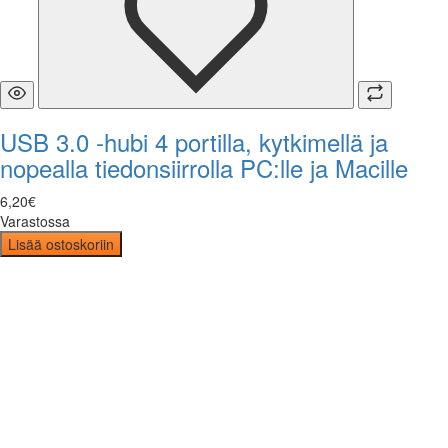
USB 3.0 -hubi 4 portilla, kytkimellä ja
nopealla tiedonsiirrolla PC:lle ja Macille
6
,
20
€
Varastossa
Lisää ostoskoriin