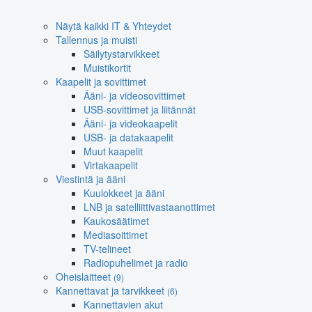
Näytä kaikki IT & Yhteydet
Tallennus ja muisti
Säilytystarvikkeet
Muistikortit
Kaapelit ja sovittimet
Ääni- ja videosovittimet
USB-sovittimet ja liitännät
Ääni- ja videokaapelit
USB- ja datakaapelit
Muut kaapelit
Virtakaapelit
Viestintä ja ääni
Kuulokkeet ja ääni
LNB ja satelliittivastaanottimet
Kaukosäätimet
Mediasoittimet
TV-telineet
Radiopuhelimet ja radio
Oheislaitteet
(9)
Kannettavat ja tarvikkeet
(6)
Kannettavien akut