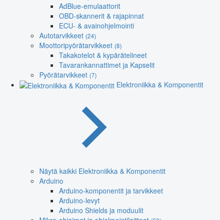
AdBlue-emulaattorit
OBD-skannerit & rajapinnat
ECU- & avainohjelmointi
Autotarvikkeet
(24)
Moottoripyörätarvikkeet
(8)
Takakotelot & kypärätelineet
Tavarankannattimet ja Kapselit
Pyörätarvikkeet
(7)
Elektroniikka & Komponentit
Näytä kaikki Elektroniikka & Komponentit
Arduino
Arduino-komponentit ja tarvikkeet
Arduino-levyt
Arduino Shields ja moduulit