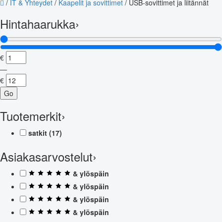
/
IT & Yhteydet
/
Kaapelit ja sovittimet
/
USB-sovittimet ja liitännät
Hintahaarukka
›
€
—
€
Go
Tuotemerkit
›
satkit
(17)
Asiakasarvostelut
›
& ylöspäin
& ylöspäin
& ylöspäin
& ylöspäin