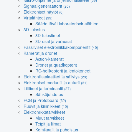
Mikro-ohjaimet ja ohjelmointilaitteet
(59)
Signaaligeneraattorit
(20)
Elektroniset näytöt
(6)
Virtalähteet
(39)
Säädettävät laboratoriovirtalähteet
3D-tulostus
3D-tulostimet
3D-osat ja varaosat
Passiiviset elektroniikkakomponentit
(40)
Kamerat ja dronet
Action-kamerat
Dronet ja quadkopterit
RC-helikopterit ja lentokoneet
Elektroniikkalaatikot ja säilytys
(23)
Elektroniset moduulit ja anturit
(31)
Liittimet ja terminaalit
(37)
Sähköjohdotus
PCB ja Protoboard
(32)
Ruuvit ja kiinnikkeet
(10)
Elektroniikkatarvikkeet
Muut tarvikkeet
Teipit ja liimat
Kemikaalit ja puhdistus