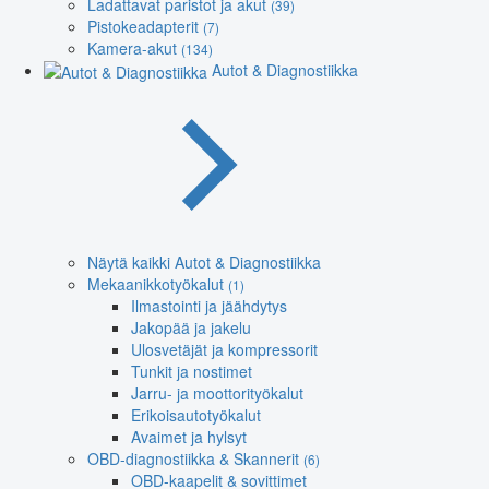
Ladattavat paristot ja akut
(39)
Pistokeadapterit
(7)
Kamera-akut
(134)
Autot & Diagnostiikka
Näytä kaikki Autot & Diagnostiikka
Mekaanikkotyökalut
(1)
Ilmastointi ja jäähdytys
Jakopää ja jakelu
Ulosvetäjät ja kompressorit
Tunkit ja nostimet
Jarru- ja moottorityökalut
Erikoisautotyökalut
Avaimet ja hylsyt
OBD-diagnostiikka & Skannerit
(6)
OBD-kaapelit & sovittimet