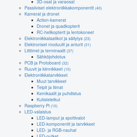
3D-osat ja varaosat
Passiiviset elektroniikkakomponentit
(40)
Kamerat ja dronet
Action-kamerat
Dronet ja quadkopterit
RC-helikopterit ja lentokoneet
Elektroniikkalaatikot ja säilytys
(23)
Elektroniset moduulit ja anturit
(31)
Liittimet ja terminaalit
(37)
Sähköjohdotus
PCB ja Protoboard
(32)
Ruuvit ja kiinnikkeet
(10)
Elektroniikkatarvikkeet
Muut tarvikkeet
Teipit ja liimat
Kemikaalit ja puhdistus
Kutisteletkut
Raspberry Pi
(10)
LED-valaistus
LED-lamput ja spottivalot
LED-komponentit ja tarvikkeet
LED- ja RGB-nauhat
LED-putket