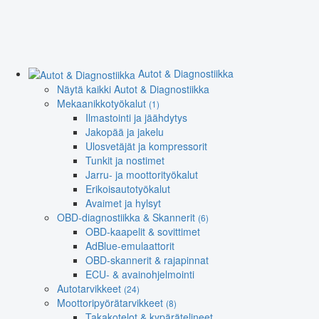
Autot & Diagnostiikka
Näytä kaikki Autot & Diagnostiikka
Mekaanikkotyökalut
(1)
Ilmastointi ja jäähdytys
Jakopää ja jakelu
Ulosvetäjät ja kompressorit
Tunkit ja nostimet
Jarru- ja moottorityökalut
Erikoisautotyökalut
Avaimet ja hylsyt
OBD-diagnostiikka & Skannerit
(6)
OBD-kaapelit & sovittimet
AdBlue-emulaattorit
OBD-skannerit & rajapinnat
ECU- & avainohjelmointi
Autotarvikkeet
(24)
Moottoripyörätarvikkeet
(8)
Takakotelot & kypärätelineet