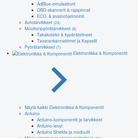
AdBlue-emulaattorit
OBD-skannerit & rajapinnat
ECU- & avainohjelmointi
Autotarvikkeet
(24)
Moottoripyörätarvikkeet
(8)
Takakotelot & kypärätelineet
Tavarankannattimet ja Kapselit
Pyörätarvikkeet
(7)
Elektroniikka & Komponentit
Näytä kaikki Elektroniikka & Komponentit
Arduino
Arduino-komponentit ja tarvikkeet
Arduino-levyt
Arduino Shields ja moduulit