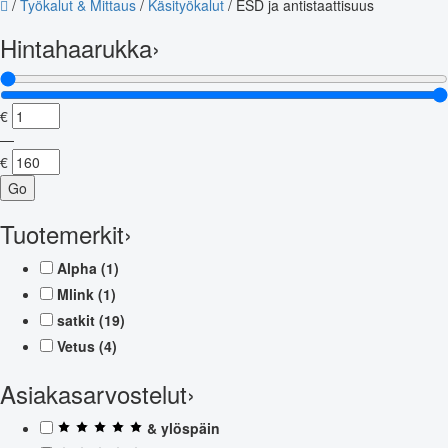
/
Työkalut & Mittaus
/
Käsityökalut
/
ESD ja antistaattisuus
Hintahaarukka
›
€
—
€
Go
Tuotemerkit
›
Alpha
(1)
Mlink
(1)
satkit
(19)
Vetus
(4)
Asiakasarvostelut
›
& ylöspäin