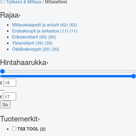
/
Työkalut & Mittaus
/
Mittalaitteet
Rajaa
›
Mittauskaapelit ja anturit (62)
(62)
Endoskoopit ja tarkastus (11)
(11)
Erikoismittarit (65)
(65)
Yleismittarit (39)
(39)
Oskilloskooppit (20)
(20)
Hintahaarukka
›
€
—
€
Go
Tuotemerkit
›
TSX TOOL
(2)