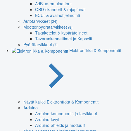
AdBlue-emulaattorit
OBD-skannerit & rajapinnat
ECU- & avainohjelmointi
Autotarvikkeet
(24)
Moottoripyörätarvikkeet
(8)
Takakotelot & kypärätelineet
Tavarankannattimet ja Kapselit
Pyörätarvikkeet
(7)
Elektroniikka & Komponentit
Näytä kaikki Elektroniikka & Komponentit
Arduino
Arduino-komponentit ja tarvikkeet
Arduino-levyt
Arduino Shields ja moduulit