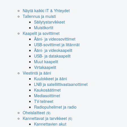
Näytä kaikki IT & Yhteydet
Tallennus ja muisti
Säilytystarvikkeet
Muistikortit
Kaapelit ja sovittimet
Ääni- ja videosovittimet
USB-sovittimet ja liitännät
Ääni- ja videokaapelit
USB- ja datakaapelit
Muut kaapelit
Virtakaapelit
Viestintä ja ääni
Kuulokkeet ja ääni
LNB ja satelliittivastaanottimet
Kaukosäätimet
Mediasoittimet
TV-telineet
Radiopuhelimet ja radio
Oheislaitteet
(9)
Kannettavat ja tarvikkeet
(6)
Kannettavien akut