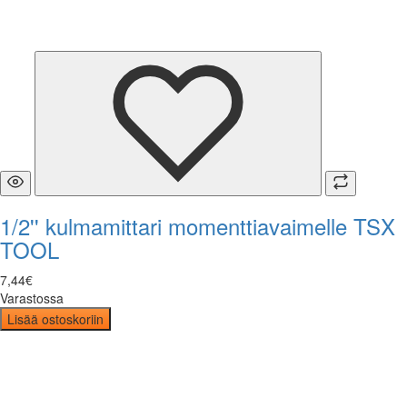
1/2'' kulmamittari momenttiavaimelle TSX
TOOL
7
,
44
€
Varastossa
Lisää ostoskoriin