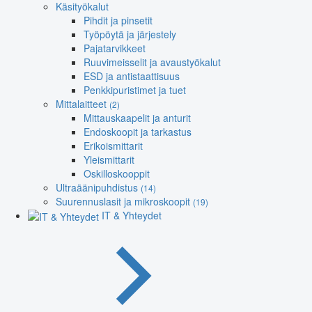
Käsityökalut
Pihdit ja pinsetit
Työpöytä ja järjestely
Pajatarvikkeet
Ruuvimeisselit ja avaustyökalut
ESD ja antistaattisuus
Penkkipuristimet ja tuet
Mittalaitteet
(2)
Mittauskaapelit ja anturit
Endoskoopit ja tarkastus
Erikoismittarit
Yleismittarit
Oskilloskooppit
Ultraäänipuhdistus
(14)
Suurennuslasit ja mikroskoopit
(19)
IT & Yhteydet