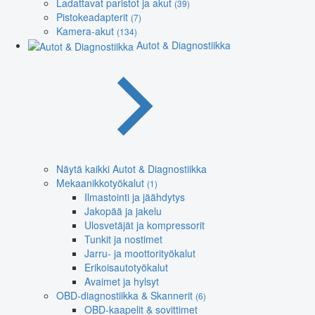
Ladattavat paristot ja akut
(39)
Pistokeadapterit
(7)
Kamera-akut
(134)
Autot & Diagnostiikka
Näytä kaikki Autot & Diagnostiikka
Mekaanikkotyökalut
(1)
Ilmastointi ja jäähdytys
Jakopää ja jakelu
Ulosvetäjät ja kompressorit
Tunkit ja nostimet
Jarru- ja moottorityökalut
Erikoisautotyökalut
Avaimet ja hylsyt
OBD-diagnostiikka & Skannerit
(6)
OBD-kaapelit & sovittimet