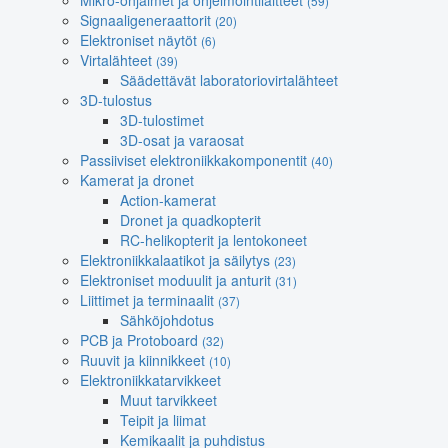
Mikro-ohjaimet ja ohjelmointilaitteet
(59)
Signaaligeneraattorit
(20)
Elektroniset näytöt
(6)
Virtalähteet
(39)
Säädettävät laboratoriovirtalähteet
3D-tulostus
3D-tulostimet
3D-osat ja varaosat
Passiiviset elektroniikkakomponentit
(40)
Kamerat ja dronet
Action-kamerat
Dronet ja quadkopterit
RC-helikopterit ja lentokoneet
Elektroniikkalaatikot ja säilytys
(23)
Elektroniset moduulit ja anturit
(31)
Liittimet ja terminaalit
(37)
Sähköjohdotus
PCB ja Protoboard
(32)
Ruuvit ja kiinnikkeet
(10)
Elektroniikkatarvikkeet
Muut tarvikkeet
Teipit ja liimat
Kemikaalit ja puhdistus