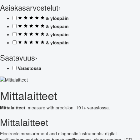
Asiakasarvostelut
›
& ylöspäin
& ylöspäin
& ylöspäin
& ylöspäin
Saatavuus
›
Varastossa
Mittalaitteet
Mittalaitteet
: measure with precision. 191+ varastossa.
Mittalaitteet
Electronic measurement and diagnostic instruments: digital
multimeters, portable and bench oscilloscopes, clamp meters, LCR