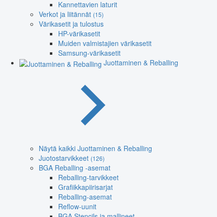
Kannettavien laturit
Verkot ja liitännät
(15)
Värikasetit ja tulostus
HP-värikasetit
Muiden valmistajien värikasetit
Samsung-värikasetit
Juottaminen & Reballing
Näytä kaikki Juottaminen & Reballing
Juotostarvikkeet
(126)
BGA Reballing -asemat
Reballing-tarvikkeet
Grafiikkapiirisarjat
Reballing-asemat
Reflow-uunit
BGA Stencils ja mallineet