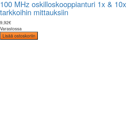
100 MHz oskilloskooppianturi 1x & 10x
tarkkoihin mittauksiin
9
,
92
€
Varastossa
Lisää ostoskoriin