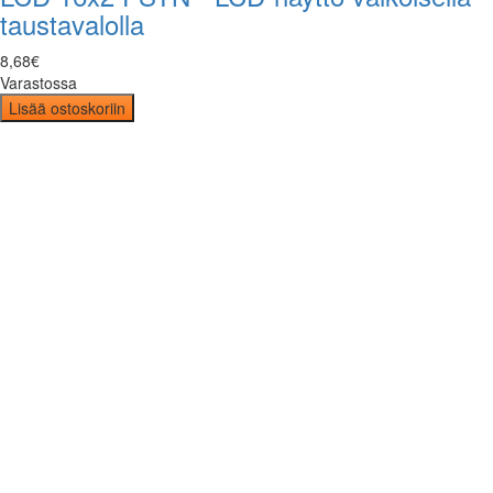
taustavalolla
8
,
68
€
Varastossa
Lisää ostoskoriin