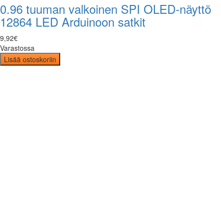
0.96 tuuman valkoinen SPI OLED-näyttö
12864 LED Arduinoon satkit
9
,
92
€
Varastossa
Lisää ostoskoriin