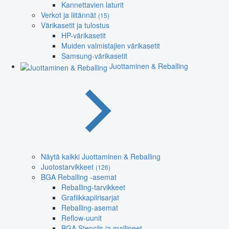
Kannettavien laturit
Verkot ja liitännät
(15)
Värikasetit ja tulostus
HP-värikasetit
Muiden valmistajien värikasetit
Samsung-värikasetit
Juottaminen & Reballing
Näytä kaikki Juottaminen & Reballing
Juotostarvikkeet
(126)
BGA Reballing -asemat
Reballing-tarvikkeet
Grafiikkapiirisarjat
Reballing-asemat
Reflow-uunit
BGA Stencils ja mallineet