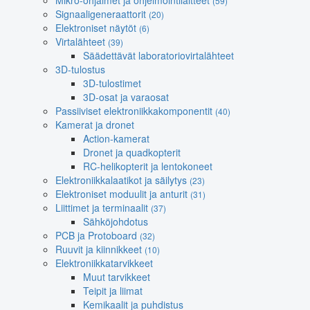
Mikro-ohjaimet ja ohjelmointilaitteet
(59)
Signaaligeneraattorit
(20)
Elektroniset näytöt
(6)
Virtalähteet
(39)
Säädettävät laboratoriovirtalähteet
3D-tulostus
3D-tulostimet
3D-osat ja varaosat
Passiiviset elektroniikkakomponentit
(40)
Kamerat ja dronet
Action-kamerat
Dronet ja quadkopterit
RC-helikopterit ja lentokoneet
Elektroniikkalaatikot ja säilytys
(23)
Elektroniset moduulit ja anturit
(31)
Liittimet ja terminaalit
(37)
Sähköjohdotus
PCB ja Protoboard
(32)
Ruuvit ja kiinnikkeet
(10)
Elektroniikkatarvikkeet
Muut tarvikkeet
Teipit ja liimat
Kemikaalit ja puhdistus