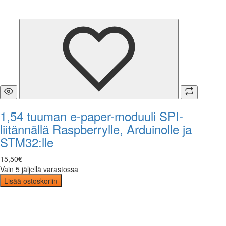
1,54 tuuman e-paper-moduuli SPI-
liitännällä Raspberrylle, Arduinolle ja
STM32:lle
15
,
50
€
Vain 5 jäljellä varastossa
Lisää ostoskoriin