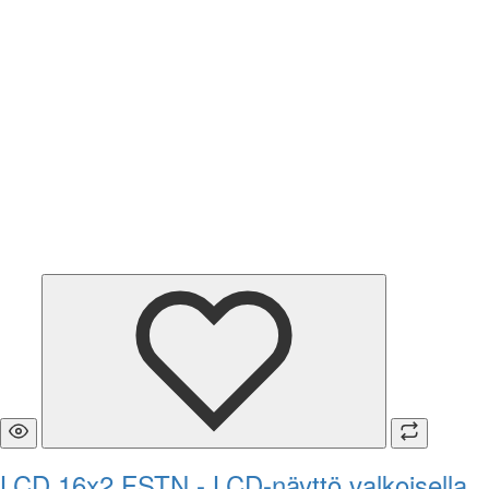
LCD 16x2 FSTN - LCD-näyttö valkoisella