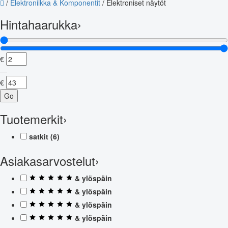
/
Elektroniikka & Komponentit
/
Elektroniset näytöt
Hintahaarukka
›
€
—
€
Go
Tuotemerkit
›
satkit
(6)
Asiakasarvostelut
›
& ylöspäin
& ylöspäin
& ylöspäin
& ylöspäin