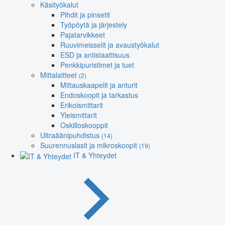
Käsityökalut
Pihdit ja pinsetit
Työpöytä ja järjestely
Pajatarvikkeet
Ruuvimeisselit ja avaustyökalut
ESD ja antistaattisuus
Penkkipuristimet ja tuet
Mittalaitteet
(2)
Mittauskaapelit ja anturit
Endoskoopit ja tarkastus
Erikoismittarit
Yleismittarit
Oskilloskooppit
Ultraäänipuhdistus
(14)
Suurennuslasit ja mikroskoopit
(19)
IT & Yhteydet