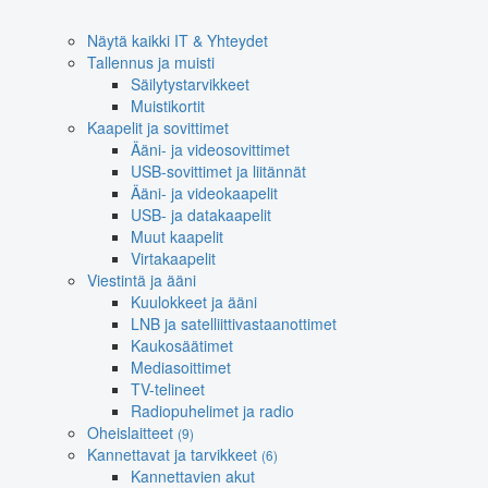
Näytä kaikki IT & Yhteydet
Tallennus ja muisti
Säilytystarvikkeet
Muistikortit
Kaapelit ja sovittimet
Ääni- ja videosovittimet
USB-sovittimet ja liitännät
Ääni- ja videokaapelit
USB- ja datakaapelit
Muut kaapelit
Virtakaapelit
Viestintä ja ääni
Kuulokkeet ja ääni
LNB ja satelliittivastaanottimet
Kaukosäätimet
Mediasoittimet
TV-telineet
Radiopuhelimet ja radio
Oheislaitteet
(9)
Kannettavat ja tarvikkeet
(6)
Kannettavien akut