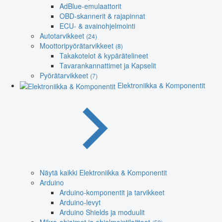
AdBlue-emulaattorit
OBD-skannerit & rajapinnat
ECU- & avainohjelmointi
Autotarvikkeet
(24)
Moottoripyörätarvikkeet
(8)
Takakotelot & kypärätelineet
Tavarankannattimet ja Kapselit
Pyörätarvikkeet
(7)
Elektroniikka & Komponentit
Näytä kaikki Elektroniikka & Komponentit
Arduino
Arduino-komponentit ja tarvikkeet
Arduino-levyt
Arduino Shields ja moduulit