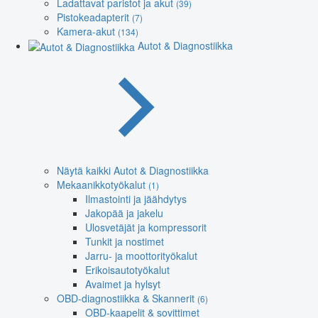
Ladattavat paristot ja akut
(39)
Pistokeadapterit
(7)
Kamera-akut
(134)
Autot & Diagnostiikka
Näytä kaikki Autot & Diagnostiikka
Mekaanikkotyökalut
(1)
Ilmastointi ja jäähdytys
Jakopää ja jakelu
Ulosvetäjät ja kompressorit
Tunkit ja nostimet
Jarru- ja moottorityökalut
Erikoisautotyökalut
Avaimet ja hylsyt
OBD-diagnostiikka & Skannerit
(6)
OBD-kaapelit & sovittimet