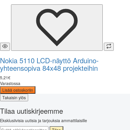
Nokia 5110 LCD-näyttö Arduino-
yhteensopiva 84x48 projekteihin
5
,
21
€
Varastossa
Lisää ostoskoriin
Takaisin ylös
Tilaa uutiskirjeemme
Eksklusiivisia uutisia ja tarjouksia ammattilaisille