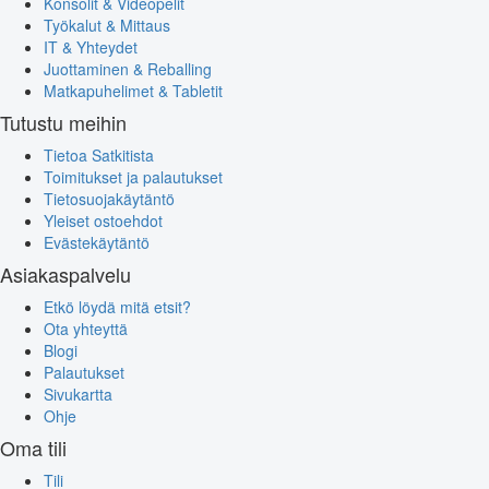
Konsolit & Videopelit
Työkalut & Mittaus
IT & Yhteydet
Juottaminen & Reballing
Matkapuhelimet & Tabletit
Tutustu meihin
Tietoa Satkitista
Toimitukset ja palautukset
Tietosuojakäytäntö
Yleiset ostoehdot
Evästekäytäntö
Asiakaspalvelu
Etkö löydä mitä etsit?
Ota yhteyttä
Blogi
Palautukset
Sivukartta
Ohje
Oma tili
Tili