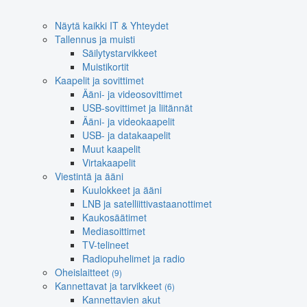
Näytä kaikki IT & Yhteydet
Tallennus ja muisti
Säilytystarvikkeet
Muistikortit
Kaapelit ja sovittimet
Ääni- ja videosovittimet
USB-sovittimet ja liitännät
Ääni- ja videokaapelit
USB- ja datakaapelit
Muut kaapelit
Virtakaapelit
Viestintä ja ääni
Kuulokkeet ja ääni
LNB ja satelliittivastaanottimet
Kaukosäätimet
Mediasoittimet
TV-telineet
Radiopuhelimet ja radio
Oheislaitteet
(9)
Kannettavat ja tarvikkeet
(6)
Kannettavien akut