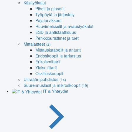
Käsityökalut
Pihdit ja pinsetit
Työpöytä ja järjestely
Pajatarvikkeet
Ruuvimeisselit ja avaustyökalut
ESD ja antistaattisuus
Penkkipuristimet ja tuet
Mittalaitteet
(2)
Mittauskaapelit ja anturit
Endoskoopit ja tarkastus
Erikoismittarit
Yleismittarit
Oskilloskooppit
Ultraäänipuhdistus
(14)
Suurennuslasit ja mikroskoopit
(19)
IT & Yhteydet