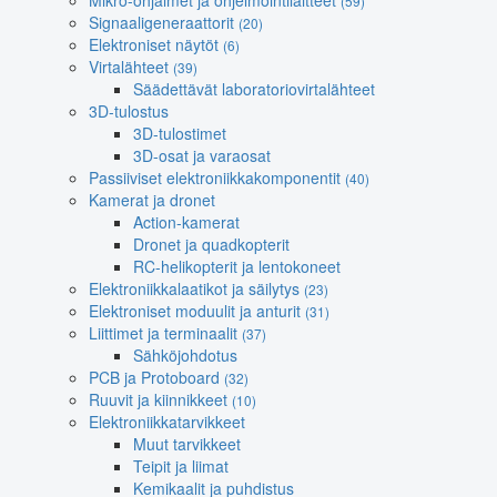
Mikro-ohjaimet ja ohjelmointilaitteet
(59)
Signaaligeneraattorit
(20)
Elektroniset näytöt
(6)
Virtalähteet
(39)
Säädettävät laboratoriovirtalähteet
3D-tulostus
3D-tulostimet
3D-osat ja varaosat
Passiiviset elektroniikkakomponentit
(40)
Kamerat ja dronet
Action-kamerat
Dronet ja quadkopterit
RC-helikopterit ja lentokoneet
Elektroniikkalaatikot ja säilytys
(23)
Elektroniset moduulit ja anturit
(31)
Liittimet ja terminaalit
(37)
Sähköjohdotus
PCB ja Protoboard
(32)
Ruuvit ja kiinnikkeet
(10)
Elektroniikkatarvikkeet
Muut tarvikkeet
Teipit ja liimat
Kemikaalit ja puhdistus