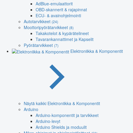
AdBlue-emulaattorit
OBD-skannerit & rajapinnat
ECU- & avainohjelmointi
Autotarvikkeet
(24)
Moottoripyörätarvikkeet
(8)
Takakotelot & kypärätelineet
Tavarankannattimet ja Kapselit
Pyörätarvikkeet
(7)
Elektroniikka & Komponentit
Näytä kaikki Elektroniikka & Komponentit
Arduino
Arduino-komponentit ja tarvikkeet
Arduino-levyt
Arduino Shields ja moduulit