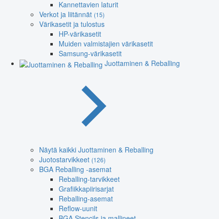
Kannettavien laturit
Verkot ja liitännät
(15)
Värikasetit ja tulostus
HP-värikasetit
Muiden valmistajien värikasetit
Samsung-värikasetit
Juottaminen & Reballing
Näytä kaikki Juottaminen & Reballing
Juotostarvikkeet
(126)
BGA Reballing -asemat
Reballing-tarvikkeet
Grafiikkapiirisarjat
Reballing-asemat
Reflow-uunit
BGA Stencils ja mallineet