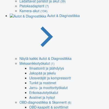
Ladattavat paristot ja akut
(39)
Pistokeadapterit
(7)
Kamera-akut
(134)
Autot & Diagnostiikka
Näytä kaikki Autot & Diagnostiikka
Mekaanikkotyökalut
(1)
Ilmastointi ja jäähdytys
Jakopää ja jakelu
Ulosvetäjät ja kompressorit
Tunkit ja nostimet
Jarru- ja moottorityökalut
Erikoisautotyökalut
Avaimet ja hylsyt
OBD-diagnostiikka & Skannerit
(6)
OBD-kaapelit & sovittimet