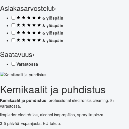
Asiakasarvostelut
›
& ylöspäin
& ylöspäin
& ylöspäin
& ylöspäin
Saatavuus
›
Varastossa
Kemikaalit ja puhdistus
Kemikaalit ja puhdistus
: professional electronics cleaning. 8+
varastossa.
limpiador electrónica, alcohol isopropílico, spray limpieza.
3-5 päivää Espanjasta. EU-takuu.