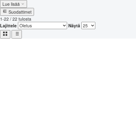
Lue lisää
Suodattimet
1-22 / 22 tulosta
Lajittele
Näytä