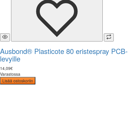
Ausbond® Plasticote 80 eristespray PCB-
levyille
14
,
09
€
Varastossa
Lisää ostoskoriin