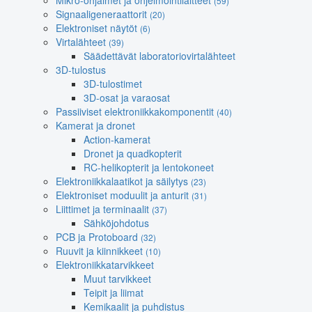
Mikro-ohjaimet ja ohjelmointilaitteet
(59)
Signaaligeneraattorit
(20)
Elektroniset näytöt
(6)
Virtalähteet
(39)
Säädettävät laboratoriovirtalähteet
3D-tulostus
3D-tulostimet
3D-osat ja varaosat
Passiiviset elektroniikkakomponentit
(40)
Kamerat ja dronet
Action-kamerat
Dronet ja quadkopterit
RC-helikopterit ja lentokoneet
Elektroniikkalaatikot ja säilytys
(23)
Elektroniset moduulit ja anturit
(31)
Liittimet ja terminaalit
(37)
Sähköjohdotus
PCB ja Protoboard
(32)
Ruuvit ja kiinnikkeet
(10)
Elektroniikkatarvikkeet
Muut tarvikkeet
Teipit ja liimat
Kemikaalit ja puhdistus