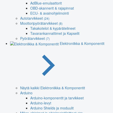
AdBlue-emulaattorit
OBD-skannerit & rajapinnat
ECU- & avainohjelmointi
Autotarvikkeet
(24)
Moottoripyörätarvikkeet
(8)
Takakotelot & kypärätelineet
Tavarankannattimet ja Kapselit
Pyörätarvikkeet
(7)
Elektroniikka & Komponentit
Näytä kaikki Elektroniikka & Komponentit
Arduino
Arduino-komponentit ja tarvikkeet
Arduino-levyt
Arduino Shields ja moduulit