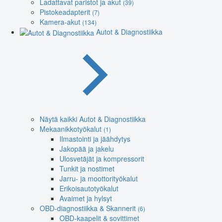
Ladattavat paristot ja akut
(39)
Pistokeadapterit
(7)
Kamera-akut
(134)
Autot & Diagnostiikka
Näytä kaikki Autot & Diagnostiikka
Mekaanikkotyökalut
(1)
Ilmastointi ja jäähdytys
Jakopää ja jakelu
Ulosvetäjät ja kompressorit
Tunkit ja nostimet
Jarru- ja moottorityökalut
Erikoisautotyökalut
Avaimet ja hylsyt
OBD-diagnostiikka & Skannerit
(6)
OBD-kaapelit & sovittimet