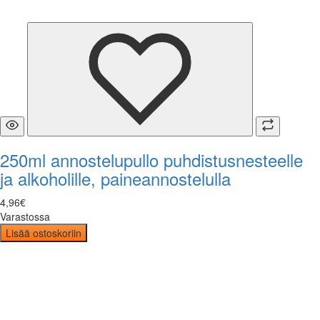
250ml annostelupullo puhdistusnesteelle
ja alkoholille, paineannostelulla
4
,
96
€
Varastossa
Lisää ostoskoriin