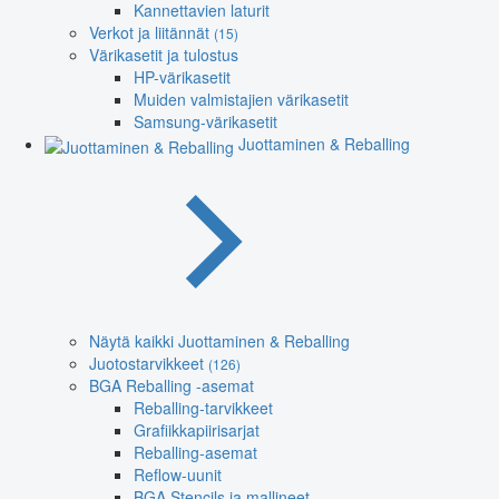
Kannettavien laturit
Verkot ja liitännät
(15)
Värikasetit ja tulostus
HP-värikasetit
Muiden valmistajien värikasetit
Samsung-värikasetit
Juottaminen & Reballing
Näytä kaikki Juottaminen & Reballing
Juotostarvikkeet
(126)
BGA Reballing -asemat
Reballing-tarvikkeet
Grafiikkapiirisarjat
Reballing-asemat
Reflow-uunit
BGA Stencils ja mallineet