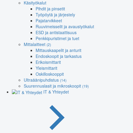
Käsityökalut
Pihdit ja pinsetit
Työpöytä ja järjestely
Pajatarvikkeet
Ruuvimeisselit ja avaustyökalut
ESD ja antistaattisuus
Penkkipuristimet ja tuet
Mittalaitteet
(2)
Mittauskaapelit ja anturit
Endoskoopit ja tarkastus
Erikoismittarit
Yleismittarit
Oskilloskooppit
Ultraäänipuhdistus
(14)
Suurennuslasit ja mikroskoopit
(19)
IT & Yhteydet