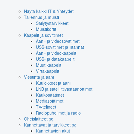
Näytä kaikki IT & Yhteydet
Tallennus ja muisti
Säilytystarvikkeet
Muistikortit
Kaapelit ja sovittimet
Ääni- ja videosovittimet
USB-sovittimet ja liitännät
Ääni- ja videokaapelit
USB- ja datakaapelit
Muut kaapelit
Virtakaapelit
Viestintä ja ääni
Kuulokkeet ja ääni
LNB ja satelliittivastaanottimet
Kaukosäätimet
Mediasoittimet
TV-telineet
Radiopuhelimet ja radio
Oheislaitteet
(9)
Kannettavat ja tarvikkeet
(6)
Kannettavien akut