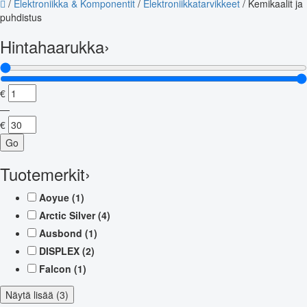
/
Elektroniikka & Komponentit
/
Elektroniikkatarvikkeet
/
Kemikaalit ja
puhdistus
Hintahaarukka
›
€
—
€
Go
Tuotemerkit
›
Aoyue
(1)
Arctic Silver
(4)
Ausbond
(1)
DISPLEX
(2)
Falcon
(1)
Näytä lisää (3)