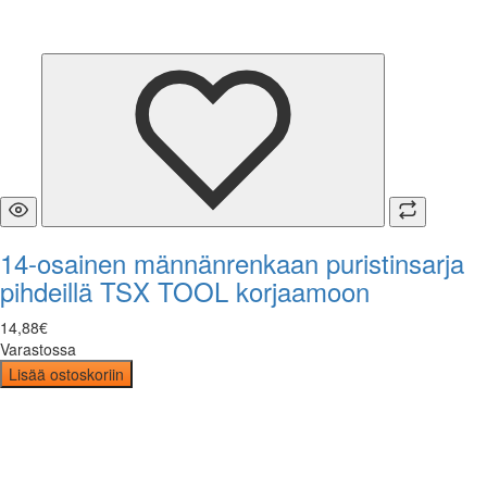
14-osainen männänrenkaan puristinsarja
pihdeillä TSX TOOL korjaamoon
14
,
88
€
Varastossa
Lisää ostoskoriin