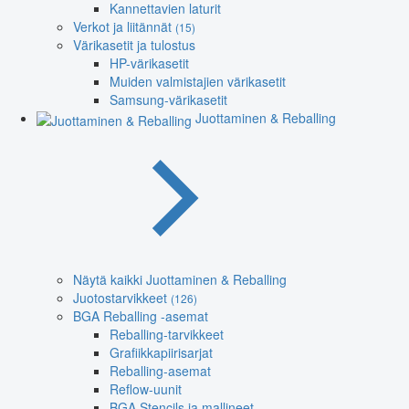
Kannettavien laturit
Verkot ja liitännät
(15)
Värikasetit ja tulostus
HP-värikasetit
Muiden valmistajien värikasetit
Samsung-värikasetit
Juottaminen & Reballing
Näytä kaikki Juottaminen & Reballing
Juotostarvikkeet
(126)
BGA Reballing -asemat
Reballing-tarvikkeet
Grafiikkapiirisarjat
Reballing-asemat
Reflow-uunit
BGA Stencils ja mallineet