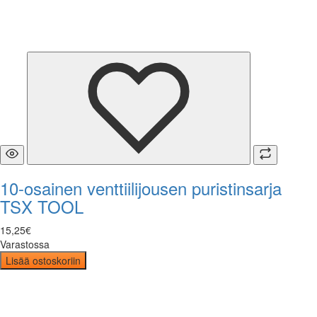
10-osainen venttiilijousen puristinsarja
TSX TOOL
15
,
25
€
Varastossa
Lisää ostoskoriin