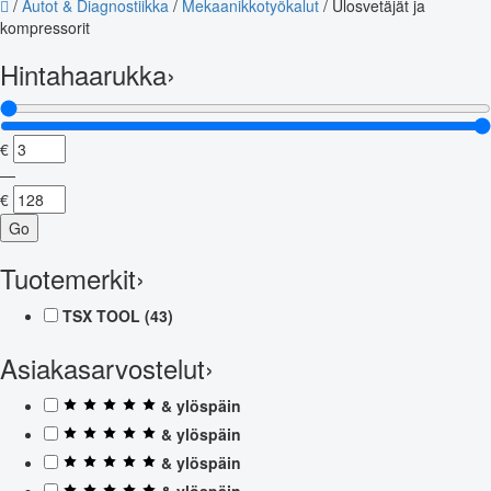
/
Autot & Diagnostiikka
/
Mekaanikkotyökalut
/
Ulosvetäjät ja
kompressorit
Hintahaarukka
›
€
—
€
Go
Tuotemerkit
›
TSX TOOL
(43)
Asiakasarvostelut
›
& ylöspäin
& ylöspäin
& ylöspäin
& ylöspäin