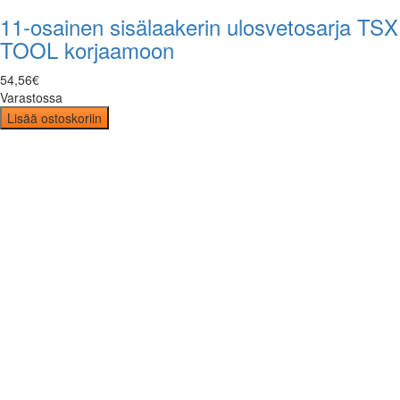
11-osainen sisälaakerin ulosvetosarja TSX
TOOL korjaamoon
54
,
56
€
Varastossa
Lisää ostoskoriin