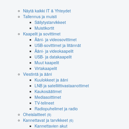
Näytä kaikki IT & Yhteydet
Tallennus ja muisti
Säilytystarvikkeet
Muistikortit
Kaapelit ja sovittimet
Ääni- ja videosovittimet
USB-sovittimet ja liitännät
Ääni- ja videokaapelit
USB- ja datakaapelit
Muut kaapelit
Virtakaapelit
Viestintä ja ääni
Kuulokkeet ja ääni
LNB ja satelliittivastaanottimet
Kaukosäätimet
Mediasoittimet
TV-telineet
Radiopuhelimet ja radio
Oheislaitteet
(9)
Kannettavat ja tarvikkeet
(6)
Kannettavien akut