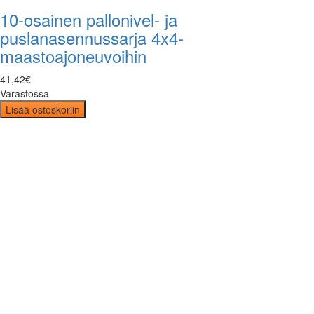
10-osainen pallonivel- ja
puslanasennussarja 4x4-
maastoajoneuvoihin
41
,
42
€
Varastossa
Lisää ostoskoriin