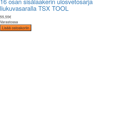
16 osan sisälaakerin ulosvetosarja
liukuvasaralla TSX TOOL
55
,
55
€
Varastossa
Lisää ostoskoriin