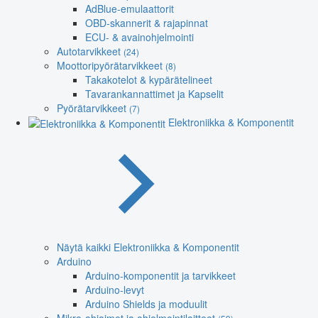
AdBlue-emulaattorit
OBD-skannerit & rajapinnat
ECU- & avainohjelmointi
Autotarvikkeet
(24)
Moottoripyörätarvikkeet
(8)
Takakotelot & kypärätelineet
Tavarankannattimet ja Kapselit
Pyörätarvikkeet
(7)
Elektroniikka & Komponentit
Näytä kaikki Elektroniikka & Komponentit
Arduino
Arduino-komponentit ja tarvikkeet
Arduino-levyt
Arduino Shields ja moduulit