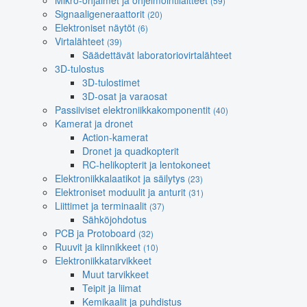
Mikro-ohjaimet ja ohjelmointilaitteet
(59)
Signaaligeneraattorit
(20)
Elektroniset näytöt
(6)
Virtalähteet
(39)
Säädettävät laboratoriovirtalähteet
3D-tulostus
3D-tulostimet
3D-osat ja varaosat
Passiiviset elektroniikkakomponentit
(40)
Kamerat ja dronet
Action-kamerat
Dronet ja quadkopterit
RC-helikopterit ja lentokoneet
Elektroniikkalaatikot ja säilytys
(23)
Elektroniset moduulit ja anturit
(31)
Liittimet ja terminaalit
(37)
Sähköjohdotus
PCB ja Protoboard
(32)
Ruuvit ja kiinnikkeet
(10)
Elektroniikkatarvikkeet
Muut tarvikkeet
Teipit ja liimat
Kemikaalit ja puhdistus