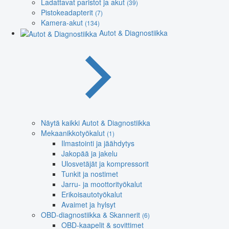
Ladattavat paristot ja akut
(39)
Pistokeadapterit
(7)
Kamera-akut
(134)
Autot & Diagnostiikka
Näytä kaikki Autot & Diagnostiikka
Mekaanikkotyökalut
(1)
Ilmastointi ja jäähdytys
Jakopää ja jakelu
Ulosvetäjät ja kompressorit
Tunkit ja nostimet
Jarru- ja moottorityökalut
Erikoisautotyökalut
Avaimet ja hylsyt
OBD-diagnostiikka & Skannerit
(6)
OBD-kaapelit & sovittimet