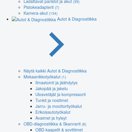
Ladattavat paristot ja akut
(39)
Pistokeadapterit
(7)
Kamera-akut
(134)
Autot & Diagnostiikka
Näytä kaikki Autot & Diagnostiikka
Mekaanikkotyökalut
(1)
Ilmastointi ja jäähdytys
Jakopää ja jakelu
Ulosvetäjät ja kompressorit
Tunkit ja nostimet
Jarru- ja moottorityökalut
Erikoisautotyökalut
Avaimet ja hylsyt
OBD-diagnostiikka & Skannerit
(6)
OBD-kaapelit & sovittimet