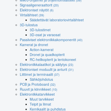
Mikro-ohjaimet ja ohjelmointilaitteet
(59)
Signaaligeneraattorit
(20)
Elektroniset näytöt
(6)
Virtalähteet
(39)
Säädettävät laboratoriovirtalähteet
3D-tulostus
3D-tulostimet
3D-osat ja varaosat
Passiiviset elektroniikkakomponentit
(40)
Kamerat ja dronet
Action-kamerat
Dronet ja quadkopterit
RC-helikopterit ja lentokoneet
Elektroniikkalaatikot ja säilytys
(23)
Elektroniset moduulit ja anturit
(31)
Liittimet ja terminaalit
(37)
Sähköjohdotus
PCB ja Protoboard
(32)
Ruuvit ja kiinnikkeet
(10)
Elektroniikkatarvikkeet
Muut tarvikkeet
Teipit ja liimat
Kemikaalit ja puhdistus