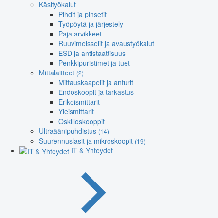
Käsityökalut
Pihdit ja pinsetit
Työpöytä ja järjestely
Pajatarvikkeet
Ruuvimeisselit ja avaustyökalut
ESD ja antistaattisuus
Penkkipuristimet ja tuet
Mittalaitteet
(2)
Mittauskaapelit ja anturit
Endoskoopit ja tarkastus
Erikoismittarit
Yleismittarit
Oskilloskooppit
Ultraäänipuhdistus
(14)
Suurennuslasit ja mikroskoopit
(19)
IT & Yhteydet