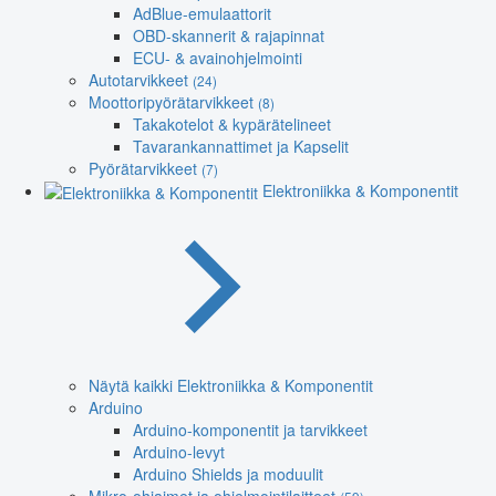
AdBlue-emulaattorit
OBD-skannerit & rajapinnat
ECU- & avainohjelmointi
Autotarvikkeet
(24)
Moottoripyörätarvikkeet
(8)
Takakotelot & kypärätelineet
Tavarankannattimet ja Kapselit
Pyörätarvikkeet
(7)
Elektroniikka & Komponentit
Näytä kaikki Elektroniikka & Komponentit
Arduino
Arduino-komponentit ja tarvikkeet
Arduino-levyt
Arduino Shields ja moduulit