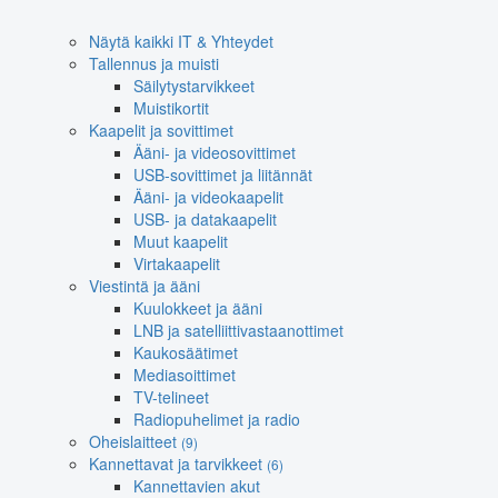
Näytä kaikki IT & Yhteydet
Tallennus ja muisti
Säilytystarvikkeet
Muistikortit
Kaapelit ja sovittimet
Ääni- ja videosovittimet
USB-sovittimet ja liitännät
Ääni- ja videokaapelit
USB- ja datakaapelit
Muut kaapelit
Virtakaapelit
Viestintä ja ääni
Kuulokkeet ja ääni
LNB ja satelliittivastaanottimet
Kaukosäätimet
Mediasoittimet
TV-telineet
Radiopuhelimet ja radio
Oheislaitteet
(9)
Kannettavat ja tarvikkeet
(6)
Kannettavien akut