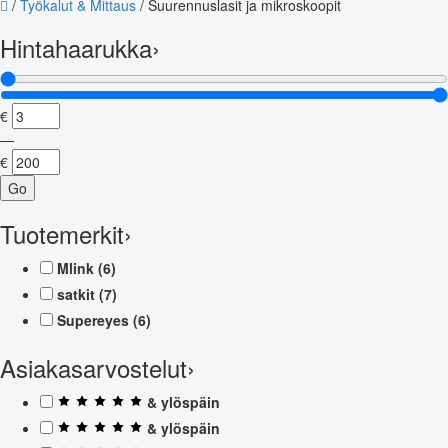
/
Työkalut & Mittaus
/
Suurennuslasit ja mikroskoopit
Hintahaarukka
›
€
—
€
Go
Tuotemerkit
›
Mlink
(6)
satkit
(7)
Supereyes
(6)
Asiakasarvostelut
›
& ylöspäin
& ylöspäin