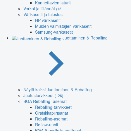
Kannettavien laturit
Verkot ja liitännät
(15)
Värikasetit ja tulostus
HP-värikasetit
Muiden valmistajien värikasetit
Samsung-värikasetit
Juottaminen & Reballing
Näytä kaikki Juottaminen & Reballing
Juotostarvikkeet
(126)
BGA Reballing -asemat
Reballing-tarvikkeet
Grafiikkapiirisarjat
Reballing-asemat
Reflow-uunit
BGA Stencils ja mallineet