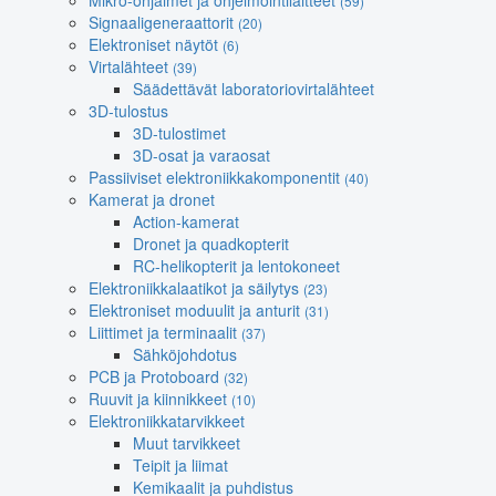
Mikro-ohjaimet ja ohjelmointilaitteet
(59)
Signaaligeneraattorit
(20)
Elektroniset näytöt
(6)
Virtalähteet
(39)
Säädettävät laboratoriovirtalähteet
3D-tulostus
3D-tulostimet
3D-osat ja varaosat
Passiiviset elektroniikkakomponentit
(40)
Kamerat ja dronet
Action-kamerat
Dronet ja quadkopterit
RC-helikopterit ja lentokoneet
Elektroniikkalaatikot ja säilytys
(23)
Elektroniset moduulit ja anturit
(31)
Liittimet ja terminaalit
(37)
Sähköjohdotus
PCB ja Protoboard
(32)
Ruuvit ja kiinnikkeet
(10)
Elektroniikkatarvikkeet
Muut tarvikkeet
Teipit ja liimat
Kemikaalit ja puhdistus