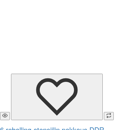
6 reballing-stensiilin pakkaus DDR-,