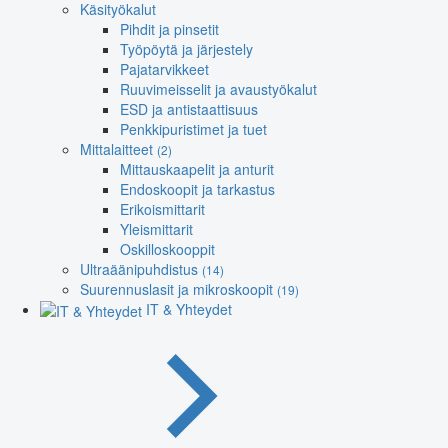
Käsityökalut
Pihdit ja pinsetit
Työpöytä ja järjestely
Pajatarvikkeet
Ruuvimeisselit ja avaustyökalut
ESD ja antistaattisuus
Penkkipuristimet ja tuet
Mittalaitteet
(2)
Mittauskaapelit ja anturit
Endoskoopit ja tarkastus
Erikoismittarit
Yleismittarit
Oskilloskooppit
Ultraäänipuhdistus
(14)
Suurennuslasit ja mikroskoopit
(19)
IT & Yhteydet