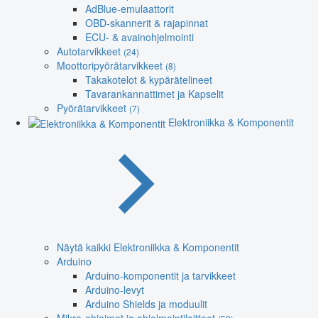
AdBlue-emulaattorit
OBD-skannerit & rajapinnat
ECU- & avainohjelmointi
Autotarvikkeet
(24)
Moottoripyörätarvikkeet
(8)
Takakotelot & kypärätelineet
Tavarankannattimet ja Kapselit
Pyörätarvikkeet
(7)
Elektroniikka & Komponentit
Näytä kaikki Elektroniikka & Komponentit
Arduino
Arduino-komponentit ja tarvikkeet
Arduino-levyt
Arduino Shields ja moduulit