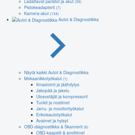
Ladattavat paristot ja akut
(39)
Pistokeadapterit
(7)
Kamera-akut
(134)
Autot & Diagnostiikka
Näytä kaikki Autot & Diagnostiikka
Mekaanikkotyökalut
(1)
Ilmastointi ja jäähdytys
Jakopää ja jakelu
Ulosvetäjät ja kompressorit
Tunkit ja nostimet
Jarru- ja moottorityökalut
Erikoisautotyökalut
Avaimet ja hylsyt
OBD-diagnostiikka & Skannerit
(6)
OBD-kaapelit & sovittimet