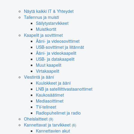
Näytä kaikki IT & Yhteydet
Tallennus ja muisti
Säilytystarvikkeet
Muistikortit
Kaapelit ja sovittimet
Ääni- ja videosovittimet
USB-sovittimet ja liitännät
Ääni- ja videokaapelit
USB- ja datakaapelit
Muut kaapelit
Virtakaapelit
Viestintä ja ääni
Kuulokkeet ja ääni
LNB ja satelliittivastaanottimet
Kaukosäätimet
Mediasoittimet
TV-telineet
Radiopuhelimet ja radio
Oheislaitteet
(9)
Kannettavat ja tarvikkeet
(6)
Kannettavien akut