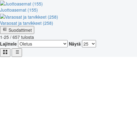
Juottoasemat (155)
Varaosat ja tarvikkeet (258)
Suodattimet
1-25 / 657 tulosta
Lajittele
Näytä