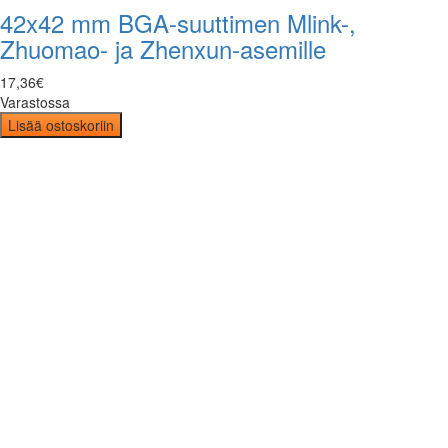
42x42 mm BGA-suuttimen Mlink-,
Zhuomao- ja Zhenxun-asemille
17
,
36
€
Varastossa
Lisää ostoskoriin