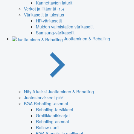
Kannettavien laturit
Verkot ja liitännät
(15)
Värikasetit ja tulostus
HP-värikasetit
Muiden valmistajien värikasetit
Samsung-värikasetit
Juottaminen & Reballing
Näytä kaikki Juottaminen & Reballing
Juotostarvikkeet
(126)
BGA Reballing -asemat
Reballing-tarvikkeet
Grafiikkapiirisarjat
Reballing-asemat
Reflow-uunit
BGA Stencils ja mallineet