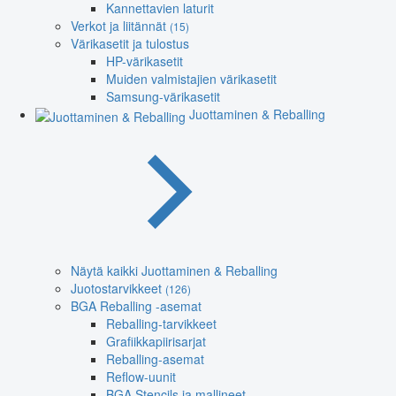
Kannettavien laturit
Verkot ja liitännät
(15)
Värikasetit ja tulostus
HP-värikasetit
Muiden valmistajien värikasetit
Samsung-värikasetit
Juottaminen & Reballing
Näytä kaikki Juottaminen & Reballing
Juotostarvikkeet
(126)
BGA Reballing -asemat
Reballing-tarvikkeet
Grafiikkapiirisarjat
Reballing-asemat
Reflow-uunit
BGA Stencils ja mallineet