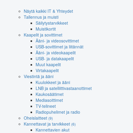
Näytä kaikki IT & Yhteydet
Tallennus ja muisti
Säilytystarvikkeet
Muistikortit
Kaapelit ja sovittimet
Ääni- ja videosovittimet
USB-sovittimet ja liitännät
Ääni- ja videokaapelit
USB- ja datakaapelit
Muut kaapelit
Virtakaapelit
Viestintä ja ääni
Kuulokkeet ja ääni
LNB ja satelliittivastaanottimet
Kaukosäätimet
Mediasoittimet
TV-telineet
Radiopuhelimet ja radio
Oheislaitteet
(9)
Kannettavat ja tarvikkeet
(6)
Kannettavien akut