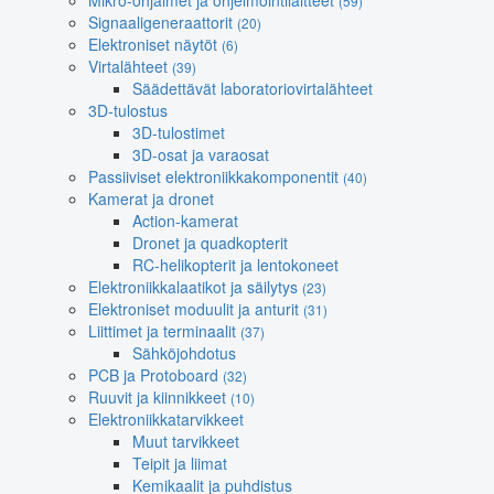
Mikro-ohjaimet ja ohjelmointilaitteet
(59)
Signaaligeneraattorit
(20)
Elektroniset näytöt
(6)
Virtalähteet
(39)
Säädettävät laboratoriovirtalähteet
3D-tulostus
3D-tulostimet
3D-osat ja varaosat
Passiiviset elektroniikkakomponentit
(40)
Kamerat ja dronet
Action-kamerat
Dronet ja quadkopterit
RC-helikopterit ja lentokoneet
Elektroniikkalaatikot ja säilytys
(23)
Elektroniset moduulit ja anturit
(31)
Liittimet ja terminaalit
(37)
Sähköjohdotus
PCB ja Protoboard
(32)
Ruuvit ja kiinnikkeet
(10)
Elektroniikkatarvikkeet
Muut tarvikkeet
Teipit ja liimat
Kemikaalit ja puhdistus