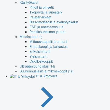
Käsityökalut
Pihdit ja pinsetit
Työpöytä ja järjestely
Pajatarvikkeet
Ruuvimeisselit ja avaustyökalut
ESD ja antistaattisuus
Penkkipuristimet ja tuet
Mittalaitteet
(2)
Mittauskaapelit ja anturit
Endoskoopit ja tarkastus
Erikoismittarit
Yleismittarit
Oskilloskooppit
Ultraäänipuhdistus
(14)
Suurennuslasit ja mikroskoopit
(19)
IT & Yhteydet