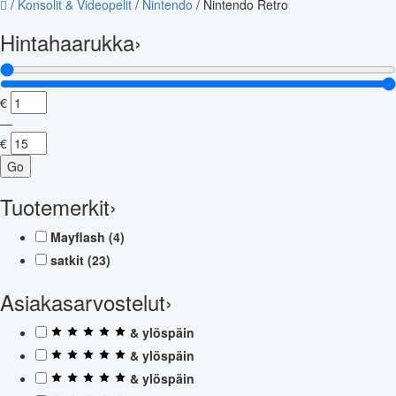
/
Konsolit & Videopelit
/
Nintendo
/
Nintendo Retro
Hintahaarukka
›
€
—
€
Go
Tuotemerkit
›
Mayflash
(4)
satkit
(23)
Asiakasarvostelut
›
& ylöspäin
& ylöspäin
& ylöspäin