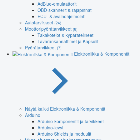
AdBlue-emulaattorit
OBD-skannerit & rajapinnat
ECU- & avainohjelmointi
Autotarvikkeet
(24)
Moottoripyörätarvikkeet
(8)
Takakotelot & kypärätelineet
Tavarankannattimet ja Kapselit
Pyörätarvikkeet
(7)
Elektroniikka & Komponentit
Näytä kaikki Elektroniikka & Komponentit
Arduino
Arduino-komponentit ja tarvikkeet
Arduino-levyt
Arduino Shields ja moduulit