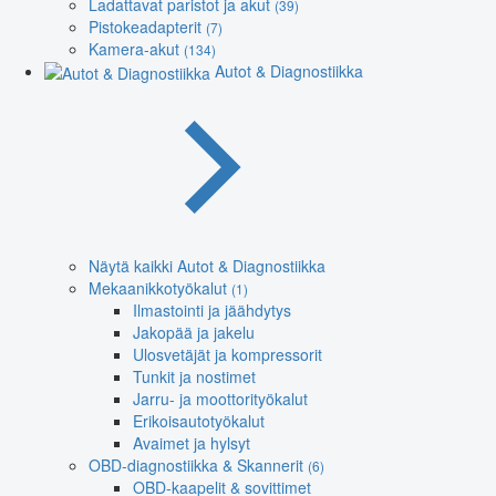
Ladattavat paristot ja akut
(39)
Pistokeadapterit
(7)
Kamera-akut
(134)
Autot & Diagnostiikka
Näytä kaikki Autot & Diagnostiikka
Mekaanikkotyökalut
(1)
Ilmastointi ja jäähdytys
Jakopää ja jakelu
Ulosvetäjät ja kompressorit
Tunkit ja nostimet
Jarru- ja moottorityökalut
Erikoisautotyökalut
Avaimet ja hylsyt
OBD-diagnostiikka & Skannerit
(6)
OBD-kaapelit & sovittimet