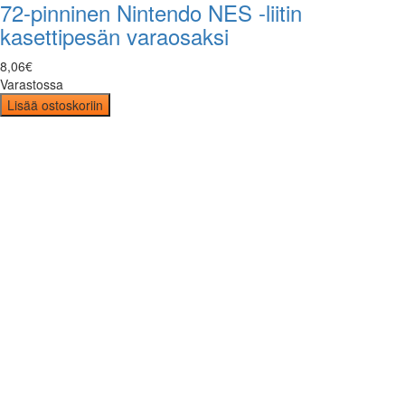
72-pinninen Nintendo NES -liitin
kasettipesän varaosaksi
8
,
06
€
Varastossa
Lisää ostoskoriin