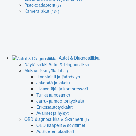
Pistokeadapterit
(7)
Kamera-akut
(134)
Autot & Diagnostiikka
Näytä kaikki Autot & Diagnostiikka
Mekaanikkotyökalut
(1)
Ilmastointi ja jäähdytys
Jakopää ja jakelu
Ulosvetäjät ja kompressorit
Tunkit ja nostimet
Jarru- ja moottorityökalut
Erikoisautotyökalut
Avaimet ja hylsyt
OBD-diagnostiikka & Skannerit
(6)
OBD-kaapelit & sovittimet
AdBlue-emulaattorit