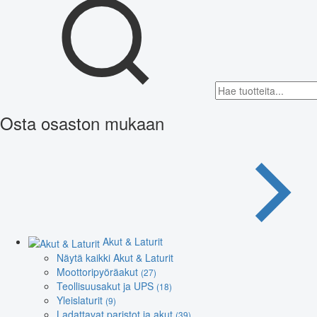
Osta osaston mukaan
Akut & Laturit
Näytä kaikki Akut & Laturit
Moottoripyöräakut
(27)
Teollisuusakut ja UPS
(18)
Yleislaturit
(9)
Ladattavat paristot ja akut
(39)