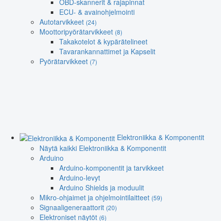
OBD-skannerit & rajapinnat
ECU- & avainohjelmointi
Autotarvikkeet
(24)
Moottoripyörätarvikkeet
(8)
Takakotelot & kypärätelineet
Tavarankannattimet ja Kapselit
Pyörätarvikkeet
(7)
Elektroniikka & Komponentit
Näytä kaikki Elektroniikka & Komponentit
Arduino
Arduino-komponentit ja tarvikkeet
Arduino-levyt
Arduino Shields ja moduulit
Mikro-ohjaimet ja ohjelmointilaitteet
(59)
Signaaligeneraattorit
(20)
Elektroniset näytöt
(6)