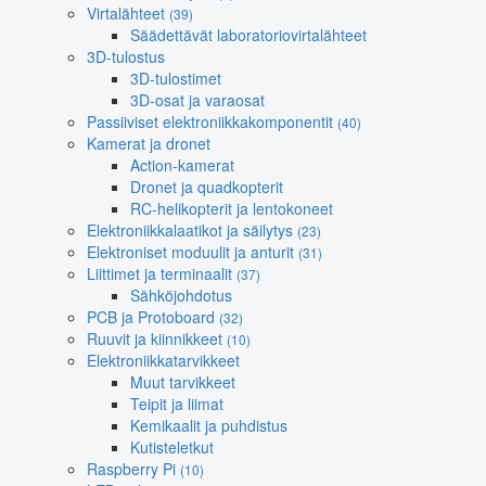
Virtalähteet
(39)
Säädettävät laboratoriovirtalähteet
3D-tulostus
3D-tulostimet
3D-osat ja varaosat
Passiiviset elektroniikkakomponentit
(40)
Kamerat ja dronet
Action-kamerat
Dronet ja quadkopterit
RC-helikopterit ja lentokoneet
Elektroniikkalaatikot ja säilytys
(23)
Elektroniset moduulit ja anturit
(31)
Liittimet ja terminaalit
(37)
Sähköjohdotus
PCB ja Protoboard
(32)
Ruuvit ja kiinnikkeet
(10)
Elektroniikkatarvikkeet
Muut tarvikkeet
Teipit ja liimat
Kemikaalit ja puhdistus
Kutisteletkut
Raspberry Pi
(10)