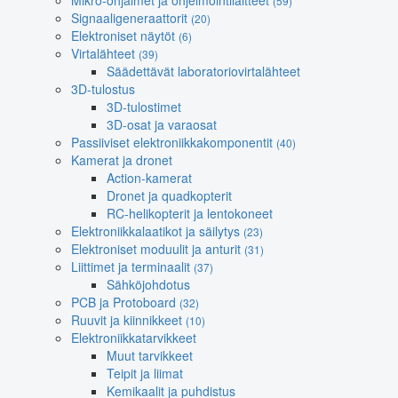
Mikro-ohjaimet ja ohjelmointilaitteet
(59)
Signaaligeneraattorit
(20)
Elektroniset näytöt
(6)
Virtalähteet
(39)
Säädettävät laboratoriovirtalähteet
3D-tulostus
3D-tulostimet
3D-osat ja varaosat
Passiiviset elektroniikkakomponentit
(40)
Kamerat ja dronet
Action-kamerat
Dronet ja quadkopterit
RC-helikopterit ja lentokoneet
Elektroniikkalaatikot ja säilytys
(23)
Elektroniset moduulit ja anturit
(31)
Liittimet ja terminaalit
(37)
Sähköjohdotus
PCB ja Protoboard
(32)
Ruuvit ja kiinnikkeet
(10)
Elektroniikkatarvikkeet
Muut tarvikkeet
Teipit ja liimat
Kemikaalit ja puhdistus