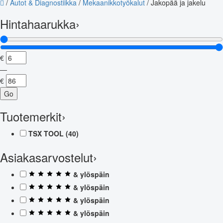
/
Autot & Diagnostiikka
/
Mekaanikkotyökalut
/
Jakopää ja jakelu
Hintahaarukka
›
€
—
€
Go
Tuotemerkit
›
TSX TOOL
(40)
Asiakasarvostelut
›
& ylöspäin
& ylöspäin
& ylöspäin
& ylöspäin