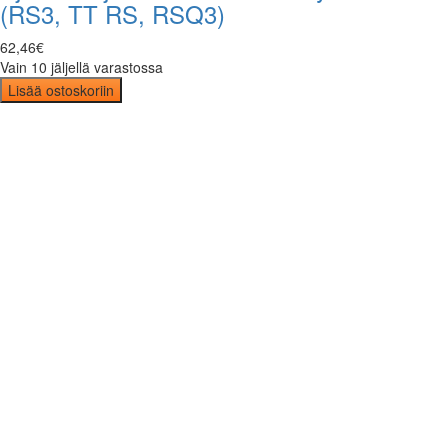
(RS3, TT RS, RSQ3)
62
,
46
€
Vain 10 jäljellä varastossa
Lisää ostoskoriin