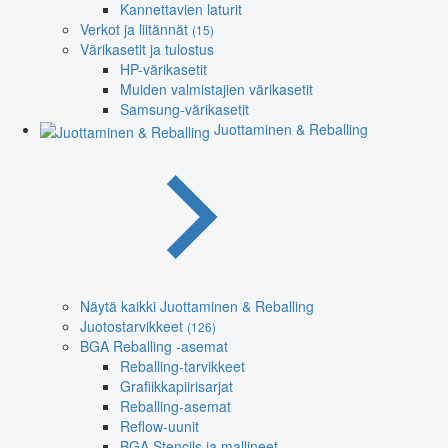
Kannettavien laturit
Verkot ja liitännät
(15)
Värikasetit ja tulostus
HP-värikasetit
Muiden valmistajien värikasetit
Samsung-värikasetit
Juottaminen & Reballing
Näytä kaikki Juottaminen & Reballing
Juotostarvikkeet
(126)
BGA Reballing -asemat
Reballing-tarvikkeet
Grafiikkapiirisarjat
Reballing-asemat
Reflow-uunit
BGA Stencils ja mallineet