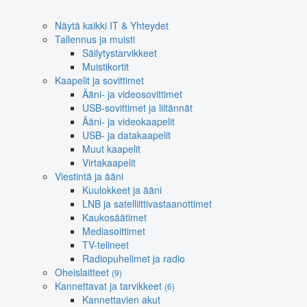
Näytä kaikki IT & Yhteydet
Tallennus ja muisti
Säilytystarvikkeet
Muistikortit
Kaapelit ja sovittimet
Ääni- ja videosovittimet
USB-sovittimet ja liitännät
Ääni- ja videokaapelit
USB- ja datakaapelit
Muut kaapelit
Virtakaapelit
Viestintä ja ääni
Kuulokkeet ja ääni
LNB ja satelliittivastaanottimet
Kaukosäätimet
Mediasoittimet
TV-telineet
Radiopuhelimet ja radio
Oheislaitteet
(9)
Kannettavat ja tarvikkeet
(6)
Kannettavien akut