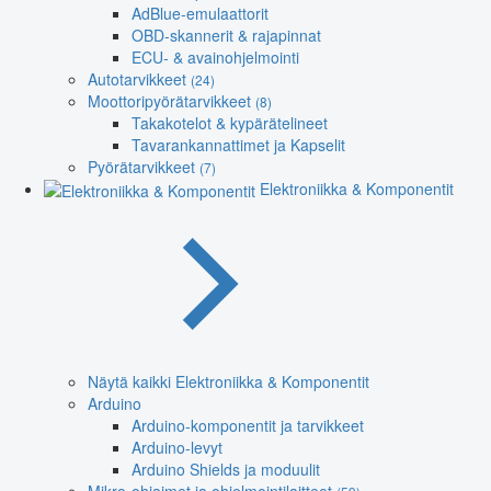
AdBlue-emulaattorit
OBD-skannerit & rajapinnat
ECU- & avainohjelmointi
Autotarvikkeet
(24)
Moottoripyörätarvikkeet
(8)
Takakotelot & kypärätelineet
Tavarankannattimet ja Kapselit
Pyörätarvikkeet
(7)
Elektroniikka & Komponentit
Näytä kaikki Elektroniikka & Komponentit
Arduino
Arduino-komponentit ja tarvikkeet
Arduino-levyt
Arduino Shields ja moduulit