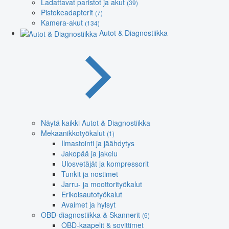
Ladattavat paristot ja akut
(39)
Pistokeadapterit
(7)
Kamera-akut
(134)
Autot & Diagnostiikka
Näytä kaikki Autot & Diagnostiikka
Mekaanikkotyökalut
(1)
Ilmastointi ja jäähdytys
Jakopää ja jakelu
Ulosvetäjät ja kompressorit
Tunkit ja nostimet
Jarru- ja moottorityökalut
Erikoisautotyökalut
Avaimet ja hylsyt
OBD-diagnostiikka & Skannerit
(6)
OBD-kaapelit & sovittimet