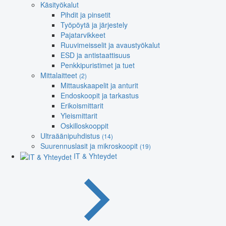
Käsityökalut
Pihdit ja pinsetit
Työpöytä ja järjestely
Pajatarvikkeet
Ruuvimeisselit ja avaustyökalut
ESD ja antistaattisuus
Penkkipuristimet ja tuet
Mittalaitteet
(2)
Mittauskaapelit ja anturit
Endoskoopit ja tarkastus
Erikoismittarit
Yleismittarit
Oskilloskooppit
Ultraäänipuhdistus
(14)
Suurennuslasit ja mikroskoopit
(19)
IT & Yhteydet