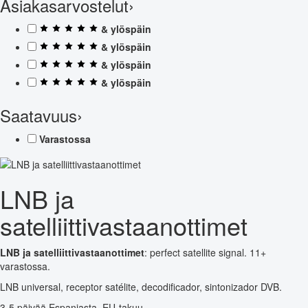
Asiakasarvostelut
›
& ylöspäin
& ylöspäin
& ylöspäin
& ylöspäin
Saatavuus
›
Varastossa
LNB ja
satelliittivastaanottimet
LNB ja satelliittivastaanottimet
: perfect satellite signal. 11+
varastossa.
LNB universal, receptor satélite, decodificador, sintonizador DVB.
3-5 päivää Espanjasta. EU-takuu.