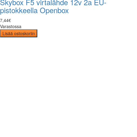
Skybox F5 virtalähde 12v 2a EU-
pistokkeella Openbox
7
,
44
€
Varastossa
Lisää ostoskoriin