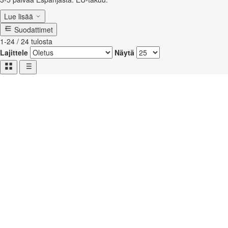
Lue lisää
Suodattimet
1-24 / 24 tulosta
Lajittele
Näytä