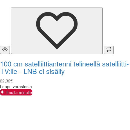
100 cm satelliittiantenni telineellä satelliitti-
TV:lle - LNB ei sisälly
22
,
32
€
Loppu varastosta
Ilmoita minulle