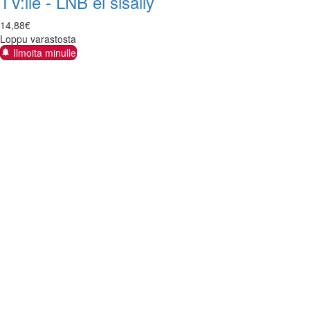
TV:lle - LNB ei sisälly
14
,
88
€
Loppu varastosta
Ilmoita minulle