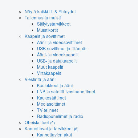
Näytä kaikki IT & Yhteydet
Tallennus ja muisti
Säilytystarvikkeet
Muistikortit
Kaapelit ja sovittimet
Ääni- ja videosovittimet
USB-sovittimet ja liitännät
Ääni- ja videokaapelit
USB- ja datakaapelit
Muut kaapelit
Virtakaapelit
Viestintä ja ääni
Kuulokkeet ja ääni
LNB ja satelliittivastaanottimet
Kaukosäätimet
Mediasoittimet
TV-telineet
Radiopuhelimet ja radio
Oheislaitteet
(9)
Kannettavat ja tarvikkeet
(6)
Kannettavien akut