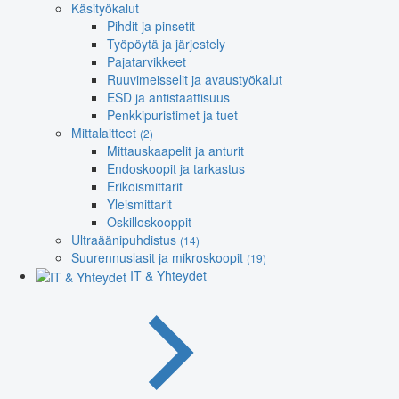
Käsityökalut
Pihdit ja pinsetit
Työpöytä ja järjestely
Pajatarvikkeet
Ruuvimeisselit ja avaustyökalut
ESD ja antistaattisuus
Penkkipuristimet ja tuet
Mittalaitteet
(2)
Mittauskaapelit ja anturit
Endoskoopit ja tarkastus
Erikoismittarit
Yleismittarit
Oskilloskooppit
Ultraäänipuhdistus
(14)
Suurennuslasit ja mikroskoopit
(19)
IT & Yhteydet