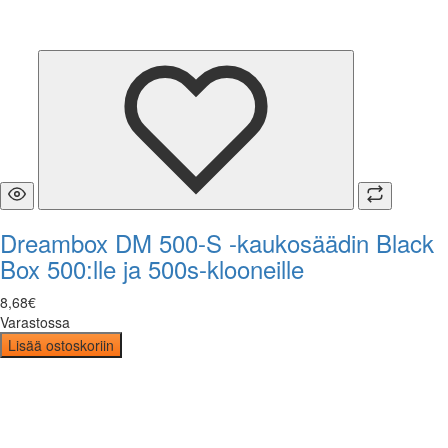
Dreambox DM 500-S -kaukosäädin Black
Box 500:lle ja 500s-klooneille
8
,
68
€
Varastossa
Lisää ostoskoriin