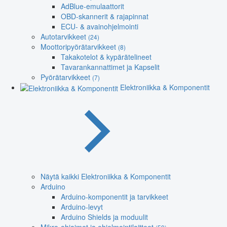
AdBlue-emulaattorit
OBD-skannerit & rajapinnat
ECU- & avainohjelmointi
Autotarvikkeet
(24)
Moottoripyörätarvikkeet
(8)
Takakotelot & kypärätelineet
Tavarankannattimet ja Kapselit
Pyörätarvikkeet
(7)
Elektroniikka & Komponentit
Näytä kaikki Elektroniikka & Komponentit
Arduino
Arduino-komponentit ja tarvikkeet
Arduino-levyt
Arduino Shields ja moduulit