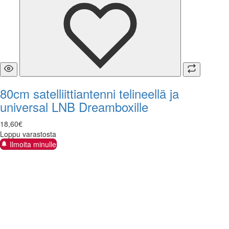
80cm satelliittiantenni telineellä ja
universal LNB Dreamboxille
18
,
60
€
Loppu varastosta
Ilmoita minulle