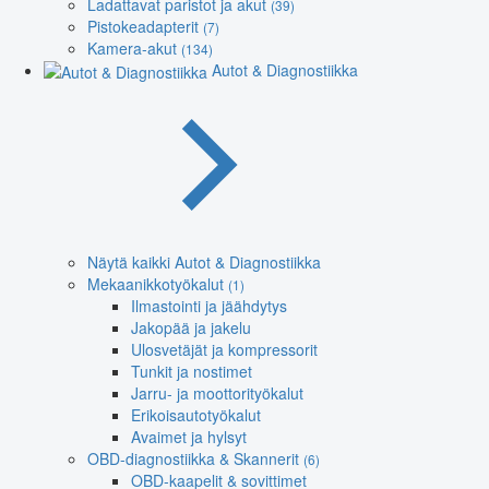
Ladattavat paristot ja akut
(39)
Pistokeadapterit
(7)
Kamera-akut
(134)
Autot & Diagnostiikka
Näytä kaikki Autot & Diagnostiikka
Mekaanikkotyökalut
(1)
Ilmastointi ja jäähdytys
Jakopää ja jakelu
Ulosvetäjät ja kompressorit
Tunkit ja nostimet
Jarru- ja moottorityökalut
Erikoisautotyökalut
Avaimet ja hylsyt
OBD-diagnostiikka & Skannerit
(6)
OBD-kaapelit & sovittimet