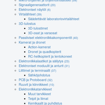
Mikro-ohjaimet ja ohjelmointilaitteet
(59)
Signaaligeneraattorit
(20)
Elektroniset näytöt
(6)
Virtalähteet
(39)
Säädettävät laboratoriovirtalähteet
3D-tulostus
3D-tulostimet
3D-osat ja varaosat
Passiiviset elektroniikkakomponentit
(40)
Kamerat ja dronet
Action-kamerat
Dronet ja quadkopterit
RC-helikopterit ja lentokoneet
Elektroniikkalaatikot ja säilytys
(23)
Elektroniset moduulit ja anturit
(31)
Liittimet ja terminaalit
(37)
Sähköjohdotus
PCB ja Protoboard
(32)
Ruuvit ja kiinnikkeet
(10)
Elektroniikkatarvikkeet
Muut tarvikkeet
Teipit ja liimat
Kemikaalit ja puhdistus