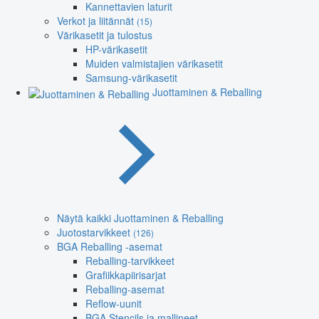
Kannettavien laturit
Verkot ja liitännät
(15)
Värikasetit ja tulostus
HP-värikasetit
Muiden valmistajien värikasetit
Samsung-värikasetit
Juottaminen & Reballing
Näytä kaikki Juottaminen & Reballing
Juotostarvikkeet
(126)
BGA Reballing -asemat
Reballing-tarvikkeet
Grafiikkapiirisarjat
Reballing-asemat
Reflow-uunit
BGA Stencils ja mallineet