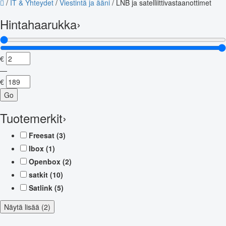
/
IT & Yhteydet
/
Viestintä ja ääni
/
LNB ja satelliittivastaanottimet
Hintahaarukka
›
€
—
€
Go
Tuotemerkit
›
Freesat
(3)
Ibox
(1)
Openbox
(2)
satkit
(10)
Satlink
(5)
Näytä lisää (2)