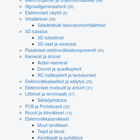
Mikro-ohjaimet ja ohjelmointilaitteet
(59)
Signaaligeneraattorit
(20)
Elektroniset näytöt
(6)
Virtalähteet
(39)
Säädettävät laboratoriovirtalähteet
3D-tulostus
3D-tulostimet
3D-osat ja varaosat
Passiiviset elektroniikkakomponentit
(40)
Kamerat ja dronet
Action-kamerat
Dronet ja quadkopterit
RC-helikopterit ja lentokoneet
Elektroniikkalaatikot ja säilytys
(23)
Elektroniset moduulit ja anturit
(31)
Liittimet ja terminaalit
(37)
Sähköjohdotus
PCB ja Protoboard
(32)
Ruuvit ja kiinnikkeet
(10)
Elektroniikkatarvikkeet
Muut tarvikkeet
Teipit ja liimat
Kemikaalit ja puhdistus