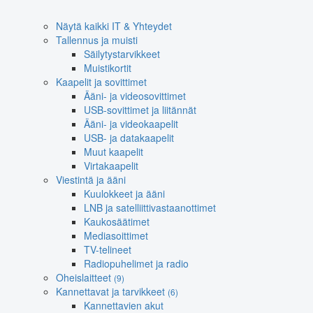
Näytä kaikki IT & Yhteydet
Tallennus ja muisti
Säilytystarvikkeet
Muistikortit
Kaapelit ja sovittimet
Ääni- ja videosovittimet
USB-sovittimet ja liitännät
Ääni- ja videokaapelit
USB- ja datakaapelit
Muut kaapelit
Virtakaapelit
Viestintä ja ääni
Kuulokkeet ja ääni
LNB ja satelliittivastaanottimet
Kaukosäätimet
Mediasoittimet
TV-telineet
Radiopuhelimet ja radio
Oheislaitteet
(9)
Kannettavat ja tarvikkeet
(6)
Kannettavien akut