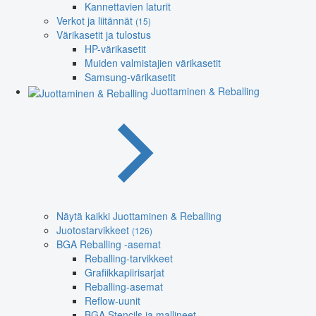
Kannettavien laturit
Verkot ja liitännät
(15)
Värikasetit ja tulostus
HP-värikasetit
Muiden valmistajien värikasetit
Samsung-värikasetit
Juottaminen & Reballing
Näytä kaikki Juottaminen & Reballing
Juotostarvikkeet
(126)
BGA Reballing -asemat
Reballing-tarvikkeet
Grafiikkapiirisarjat
Reballing-asemat
Reflow-uunit
BGA Stencils ja mallineet