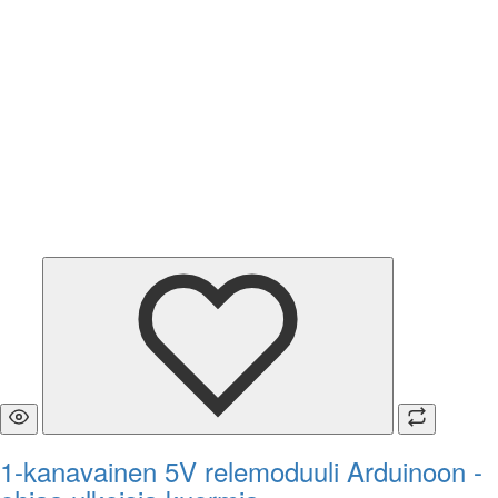
1-kanavainen 5V relemoduuli Arduinoon -