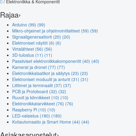
/
Elektroniikka & Komponentit
Rajaa
›
Arduino (99)
(99)
Mikro-ohjaimet ja ohjelmointilaitteet (59)
(59)
Signaaligeneraattorit (20)
(20)
Elektroniset näytöt (6)
(6)
Virtalähteet (56)
(56)
3D-tulostus (11)
(11)
Passiiviset elektroniikkakomponentit (40)
(40)
Kamerat ja dronet (77)
(77)
Elektroniikkalaatikot ja säilytys (23)
(23)
Elektroniset moduulit ja anturit (31)
(31)
Liittimet ja terminaalit (37)
(37)
PCB ja Protoboard (32)
(32)
Ruuvit ja kiinnikkeet (10)
(10)
Elektroniikkatarvikkeet (76)
(76)
Raspberry Pi (10)
(10)
LED-valaistus (180)
(180)
Kotiautomaatio ja Smart Home (44)
(44)
Asiakasarvostelut
›