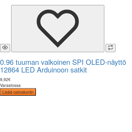
0.96 tuuman valkoinen SPI OLED-näyttö
12864 LED Arduinoon satkit
9
,
92
€
Varastossa
Lisää ostoskoriin