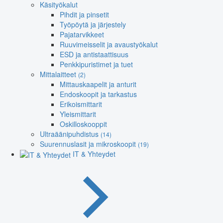
Käsityökalut
Pihdit ja pinsetit
Työpöytä ja järjestely
Pajatarvikkeet
Ruuvimeisselit ja avaustyökalut
ESD ja antistaattisuus
Penkkipuristimet ja tuet
Mittalaitteet
(2)
Mittauskaapelit ja anturit
Endoskoopit ja tarkastus
Erikoismittarit
Yleismittarit
Oskilloskooppit
Ultraäänipuhdistus
(14)
Suurennuslasit ja mikroskoopit
(19)
IT & Yhteydet