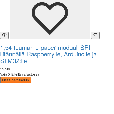
1,54 tuuman e-paper-moduuli SPI-
liitännällä Raspberrylle, Arduinolle ja
STM32:lle
15
,
50
€
Vain 5 jäljellä varastossa
Lisää ostoskoriin