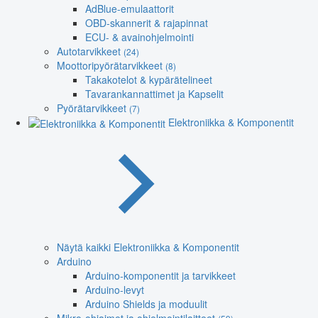
AdBlue-emulaattorit
OBD-skannerit & rajapinnat
ECU- & avainohjelmointi
Autotarvikkeet
(24)
Moottoripyörätarvikkeet
(8)
Takakotelot & kypärätelineet
Tavarankannattimet ja Kapselit
Pyörätarvikkeet
(7)
Elektroniikka & Komponentit
Näytä kaikki Elektroniikka & Komponentit
Arduino
Arduino-komponentit ja tarvikkeet
Arduino-levyt
Arduino Shields ja moduulit