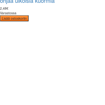
ohjaa ulkoisia kuormia
2
,
48
€
Varastossa
Lisää ostoskoriin