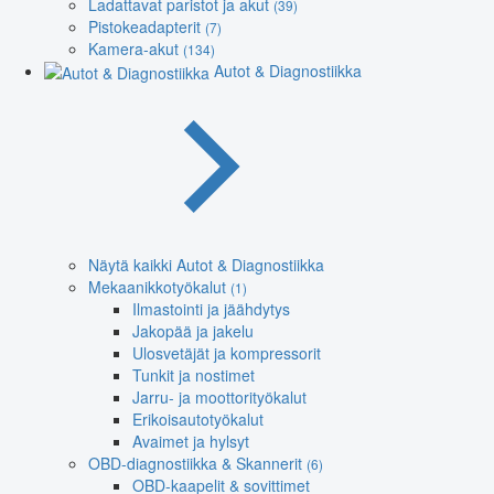
Ladattavat paristot ja akut
(39)
Pistokeadapterit
(7)
Kamera-akut
(134)
Autot & Diagnostiikka
Näytä kaikki Autot & Diagnostiikka
Mekaanikkotyökalut
(1)
Ilmastointi ja jäähdytys
Jakopää ja jakelu
Ulosvetäjät ja kompressorit
Tunkit ja nostimet
Jarru- ja moottorityökalut
Erikoisautotyökalut
Avaimet ja hylsyt
OBD-diagnostiikka & Skannerit
(6)
OBD-kaapelit & sovittimet