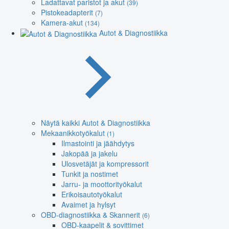
Ladattavat paristot ja akut
(39)
Pistokeadapterit
(7)
Kamera-akut
(134)
Autot & Diagnostiikka
Näytä kaikki Autot & Diagnostiikka
Mekaanikkotyökalut
(1)
Ilmastointi ja jäähdytys
Jakopää ja jakelu
Ulosvetäjät ja kompressorit
Tunkit ja nostimet
Jarru- ja moottorityökalut
Erikoisautotyökalut
Avaimet ja hylsyt
OBD-diagnostiikka & Skannerit
(6)
OBD-kaapelit & sovittimet