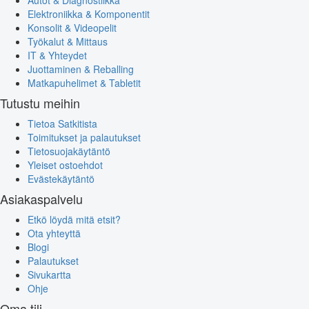
Elektroniikka & Komponentit
Konsolit & Videopelit
Työkalut & Mittaus
IT & Yhteydet
Juottaminen & Reballing
Matkapuhelimet & Tabletit
Tutustu meihin
Tietoa Satkitista
Toimitukset ja palautukset
Tietosuojakäytäntö
Yleiset ostoehdot
Evästekäytäntö
Asiakaspalvelu
Etkö löydä mitä etsit?
Ota yhteyttä
Blogi
Palautukset
Sivukartta
Ohje
Oma tili