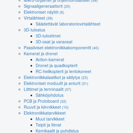
Mikro-ohjaimet ja ohjelmointilaitteet
(59)
Signaaligeneraattorit
(20)
Elektroniset näytöt
(6)
Virtalähteet
(39)
Säädettävät laboratoriovirtalähteet
3D-tulostus
3D-tulostimet
3D-osat ja varaosat
Passiiviset elektroniikkakomponentit
(40)
Kamerat ja dronet
Action-kamerat
Dronet ja quadkopterit
RC-helikopterit ja lentokoneet
Elektroniikkalaatikot ja säilytys
(23)
Elektroniset moduulit ja anturit
(31)
Liittimet ja terminaalit
(37)
Sähköjohdotus
PCB ja Protoboard
(32)
Ruuvit ja kiinnikkeet
(10)
Elektroniikkatarvikkeet
Muut tarvikkeet
Teipit ja liimat
Kemikaalit ja puhdistus