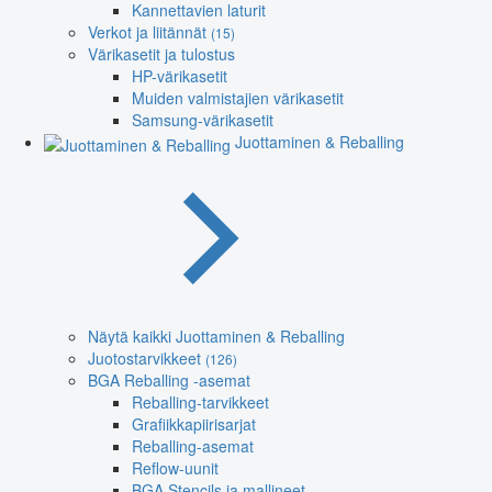
Kannettavien laturit
Verkot ja liitännät
(15)
Värikasetit ja tulostus
HP-värikasetit
Muiden valmistajien värikasetit
Samsung-värikasetit
Juottaminen & Reballing
Näytä kaikki Juottaminen & Reballing
Juotostarvikkeet
(126)
BGA Reballing -asemat
Reballing-tarvikkeet
Grafiikkapiirisarjat
Reballing-asemat
Reflow-uunit
BGA Stencils ja mallineet