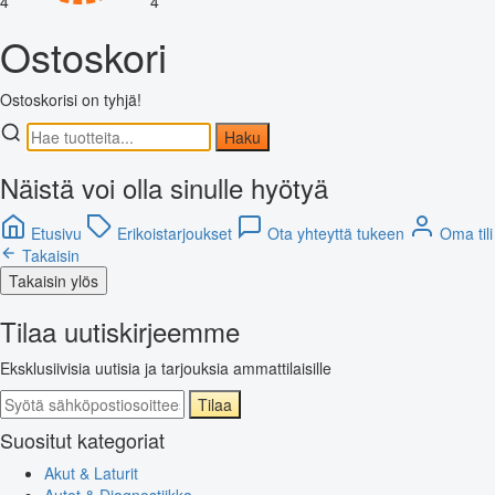
4
4
Ostoskori
Ostoskorisi on tyhjä!
Haku
Näistä voi olla sinulle hyötyä
Etusivu
Erikoistarjoukset
Ota yhteyttä tukeen
Oma tili
Takaisin
Takaisin ylös
Tilaa uutiskirjeemme
Eksklusiivisia uutisia ja tarjouksia ammattilaisille
Tilaa
Suositut kategoriat
Akut & Laturit
Autot & Diagnostiikka