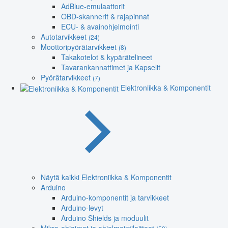
AdBlue-emulaattorit
OBD-skannerit & rajapinnat
ECU- & avainohjelmointi
Autotarvikkeet
(24)
Moottoripyörätarvikkeet
(8)
Takakotelot & kypärätelineet
Tavarankannattimet ja Kapselit
Pyörätarvikkeet
(7)
Elektroniikka & Komponentit
Näytä kaikki Elektroniikka & Komponentit
Arduino
Arduino-komponentit ja tarvikkeet
Arduino-levyt
Arduino Shields ja moduulit