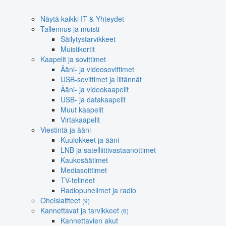
Näytä kaikki IT & Yhteydet
Tallennus ja muisti
Säilytystarvikkeet
Muistikortit
Kaapelit ja sovittimet
Ääni- ja videosovittimet
USB-sovittimet ja liitännät
Ääni- ja videokaapelit
USB- ja datakaapelit
Muut kaapelit
Virtakaapelit
Viestintä ja ääni
Kuulokkeet ja ääni
LNB ja satelliittivastaanottimet
Kaukosäätimet
Mediasoittimet
TV-telineet
Radiopuhelimet ja radio
Oheislaitteet
(9)
Kannettavat ja tarvikkeet
(6)
Kannettavien akut