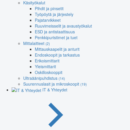
Käsityökalut
Pihdit ja pinsetit
Työpöytä ja järjestely
Pajatarvikkeet
Ruuvimeisselit ja avaustyökalut
ESD ja antistaattisuus
Penkkipuristimet ja tuet
Mittalaitteet
(2)
Mittauskaapelit ja anturit
Endoskoopit ja tarkastus
Erikoismittarit
Yleismittarit
Oskilloskooppit
Ultraäänipuhdistus
(14)
Suurennuslasit ja mikroskoopit
(19)
IT & Yhteydet