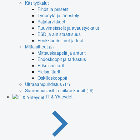
Käsityökalut
Pihdit ja pinsetit
Työpöytä ja järjestely
Pajatarvikkeet
Ruuvimeisselit ja avaustyökalut
ESD ja antistaattisuus
Penkkipuristimet ja tuet
Mittalaitteet
(2)
Mittauskaapelit ja anturit
Endoskoopit ja tarkastus
Erikoismittarit
Yleismittarit
Oskilloskooppit
Ultraäänipuhdistus
(14)
Suurennuslasit ja mikroskoopit
(19)
IT & Yhteydet