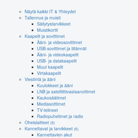
Näytä kaikki IT & Yhteydet
Tallennus ja muisti
Säilytystarvikkeet
Muistikortit
Kaapelit ja sovittimet
Ääni- ja videosovittimet
USB-sovittimet ja liitännät
Ääni- ja videokaapelit
USB- ja datakaapelit
Muut kaapelit
Virtakaapelit
Viestintä ja ääni
Kuulokkeet ja ääni
LNB ja satelliittivastaanottimet
Kaukosäätimet
Mediasoittimet
TV-telineet
Radiopuhelimet ja radio
Oheislaitteet
(9)
Kannettavat ja tarvikkeet
(6)
Kannettavien akut