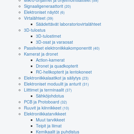
Mikro-ohjaimet ja ohjelmointilaitteet
(59)
Signaaligeneraattorit
(20)
Elektroniset näytöt
(6)
Virtalähteet
(39)
Säädettävät laboratoriovirtalähteet
3D-tulostus
3D-tulostimet
3D-osat ja varaosat
Passiiviset elektroniikkakomponentit
(40)
Kamerat ja dronet
Action-kamerat
Dronet ja quadkopterit
RC-helikopterit ja lentokoneet
Elektroniikkalaatikot ja säilytys
(23)
Elektroniset moduulit ja anturit
(31)
Liittimet ja terminaalit
(37)
Sähköjohdotus
PCB ja Protoboard
(32)
Ruuvit ja kiinnikkeet
(10)
Elektroniikkatarvikkeet
Muut tarvikkeet
Teipit ja liimat
Kemikaalit ja puhdistus