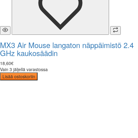
MX3 Air Mouse langaton näppäimistö 2.4
GHz kaukosäädin
18
,
60
€
Vain 3 jäljellä varastossa
Lisää ostoskoriin