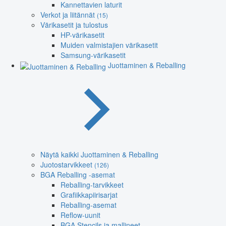
Kannettavien laturit
Verkot ja liitännät
(15)
Värikasetit ja tulostus
HP-värikasetit
Muiden valmistajien värikasetit
Samsung-värikasetit
Juottaminen & Reballing
Näytä kaikki Juottaminen & Reballing
Juotostarvikkeet
(126)
BGA Reballing -asemat
Reballing-tarvikkeet
Grafiikkapiirisarjat
Reballing-asemat
Reflow-uunit
BGA Stencils ja mallineet