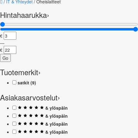
/
IT & Yhteydet
/
Oheislaitteet
Hintahaarukka
›
€
—
€
Go
Tuotemerkit
›
satkit
(9)
Asiakasarvostelut
›
& ylöspäin
& ylöspäin
& ylöspäin
& ylöspäin