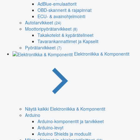
AdBlue-emulaattorit
OBD-skannerit & rajapinnat
ECU- & avainohjelmointi
Autotarvikkeet
(24)
Moottoripyörätarvikkeet
(8)
Takakotelot & kypärätelineet
Tavarankannattimet ja Kapselit
Pyörätarvikkeet
(7)
Elektroniikka & Komponentit
Näytä kaikki Elektroniikka & Komponentit
Arduino
Arduino-komponentit ja tarvikkeet
Arduino-levyt
Arduino Shields ja moduulit