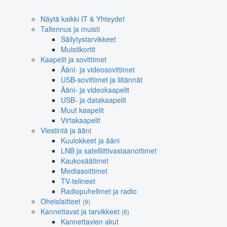
Näytä kaikki IT & Yhteydet
Tallennus ja muisti
Säilytystarvikkeet
Muistikortit
Kaapelit ja sovittimet
Ääni- ja videosovittimet
USB-sovittimet ja liitännät
Ääni- ja videokaapelit
USB- ja datakaapelit
Muut kaapelit
Virtakaapelit
Viestintä ja ääni
Kuulokkeet ja ääni
LNB ja satelliittivastaanottimet
Kaukosäätimet
Mediasoittimet
TV-telineet
Radiopuhelimet ja radio
Oheislaitteet
(9)
Kannettavat ja tarvikkeet
(6)
Kannettavien akut