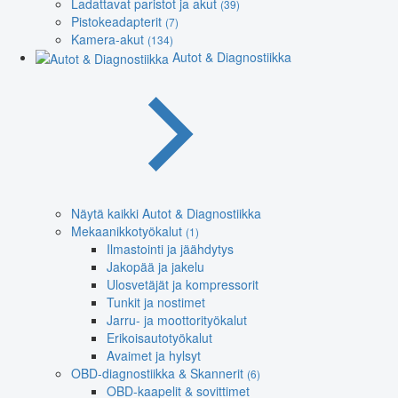
Ladattavat paristot ja akut
(39)
Pistokeadapterit
(7)
Kamera-akut
(134)
Autot & Diagnostiikka
Näytä kaikki Autot & Diagnostiikka
Mekaanikkotyökalut
(1)
Ilmastointi ja jäähdytys
Jakopää ja jakelu
Ulosvetäjät ja kompressorit
Tunkit ja nostimet
Jarru- ja moottorityökalut
Erikoisautotyökalut
Avaimet ja hylsyt
OBD-diagnostiikka & Skannerit
(6)
OBD-kaapelit & sovittimet