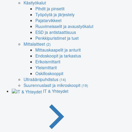
Käsityökalut
Pihdit ja pinsetit
Työpöytä ja järjestely
Pajatarvikkeet
Ruuvimeisselit ja avaustyökalut
ESD ja antistaattisuus
Penkkipuristimet ja tuet
Mittalaitteet
(2)
Mittauskaapelit ja anturit
Endoskoopit ja tarkastus
Erikoismittarit
Yleismittarit
Oskilloskooppit
Ultraäänipuhdistus
(14)
Suurennuslasit ja mikroskoopit
(19)
IT & Yhteydet