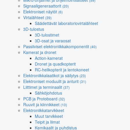
Mikro-ohjaimet ja ohjelmointilaitteet
(59)
Signaaligeneraattorit
(20)
Elektroniset näytöt
(6)
Virtalähteet
(39)
Säädettävät laboratoriovirtalähteet
3D-tulostus
3D-tulostimet
3D-osat ja varaosat
Passiiviset elektroniikkakomponentit
(40)
Kamerat ja dronet
Action-kamerat
Dronet ja quadkopterit
RC-helikopterit ja lentokoneet
Elektroniikkalaatikot ja säilytys
(23)
Elektroniset moduulit ja anturit
(31)
Liittimet ja terminaalit
(37)
Sähköjohdotus
PCB ja Protoboard
(32)
Ruuvit ja kiinnikkeet
(10)
Elektroniikkatarvikkeet
Muut tarvikkeet
Teipit ja liimat
Kemikaalit ja puhdistus