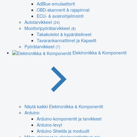
AdBlue-emulaattorit
OBD-skannerit & rajapinnat
ECU- & avainohjelmointi
Autotarvikkeet
(24)
Moottoripyörätarvikkeet
(8)
Takakotelot & kypärätelineet
Tavarankannattimet ja Kapselit
Pyörätarvikkeet
(7)
Elektroniikka & Komponentit
Näytä kaikki Elektroniikka & Komponentit
Arduino
Arduino-komponentit ja tarvikkeet
Arduino-levyt
Arduino Shields ja moduulit