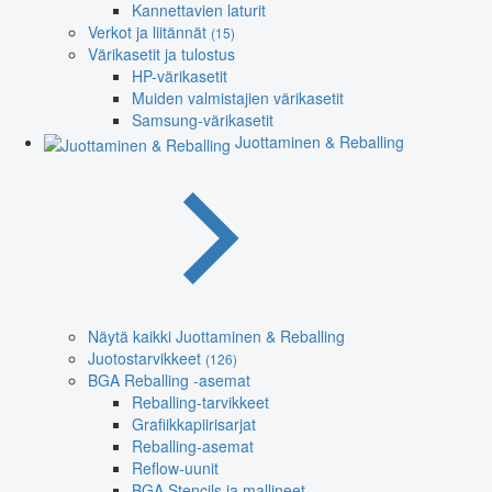
Kannettavien laturit
Verkot ja liitännät
(15)
Värikasetit ja tulostus
HP-värikasetit
Muiden valmistajien värikasetit
Samsung-värikasetit
Juottaminen & Reballing
Näytä kaikki Juottaminen & Reballing
Juotostarvikkeet
(126)
BGA Reballing -asemat
Reballing-tarvikkeet
Grafiikkapiirisarjat
Reballing-asemat
Reflow-uunit
BGA Stencils ja mallineet