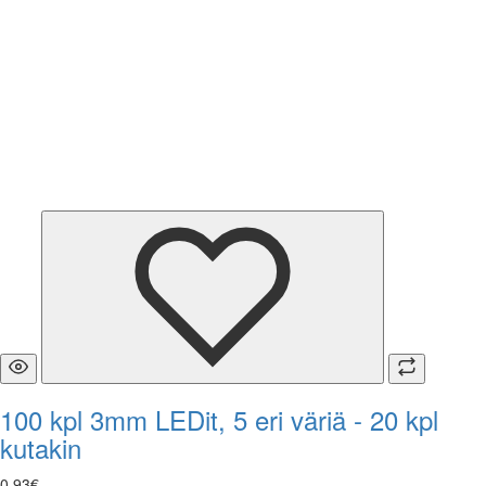
100 kpl 3mm LEDit, 5 eri väriä - 20 kpl
kutakin
0
,
93
€