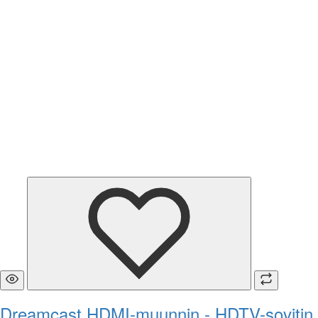
Dreamcast HDMI-muunnin - HDTV-sovitin