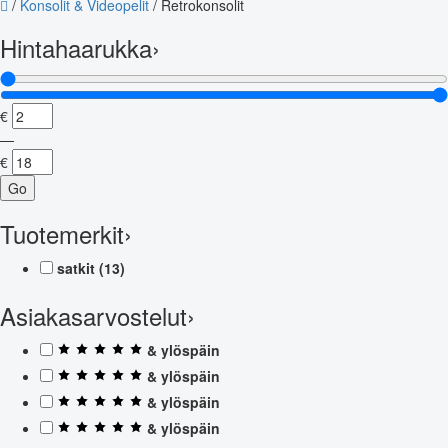
/
Konsolit & Videopelit
/
Retrokonsolit
Hintahaarukka
›
€
—
€
Go
Tuotemerkit
›
satkit
(13)
Asiakasarvostelut
›
& ylöspäin
& ylöspäin
& ylöspäin
& ylöspäin