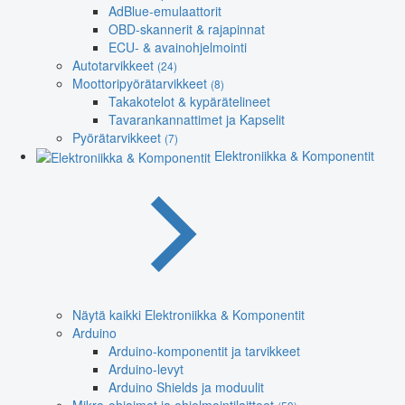
AdBlue-emulaattorit
OBD-skannerit & rajapinnat
ECU- & avainohjelmointi
Autotarvikkeet
(24)
Moottoripyörätarvikkeet
(8)
Takakotelot & kypärätelineet
Tavarankannattimet ja Kapselit
Pyörätarvikkeet
(7)
Elektroniikka & Komponentit
Näytä kaikki Elektroniikka & Komponentit
Arduino
Arduino-komponentit ja tarvikkeet
Arduino-levyt
Arduino Shields ja moduulit