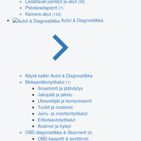
Ladattavat paristot ja akut
(39)
Pistokeadapterit
(7)
Kamera-akut
(134)
Autot & Diagnostiikka
Näytä kaikki Autot & Diagnostiikka
Mekaanikkotyökalut
(1)
Ilmastointi ja jäähdytys
Jakopää ja jakelu
Ulosvetäjät ja kompressorit
Tunkit ja nostimet
Jarru- ja moottorityökalut
Erikoisautotyökalut
Avaimet ja hylsyt
OBD-diagnostiikka & Skannerit
(6)
OBD-kaapelit & sovittimet