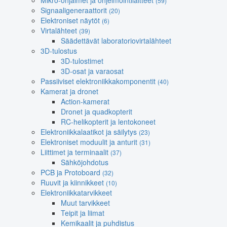
Mikro-ohjaimet ja ohjelmointilaitteet
(59)
Signaaligeneraattorit
(20)
Elektroniset näytöt
(6)
Virtalähteet
(39)
Säädettävät laboratoriovirtalähteet
3D-tulostus
3D-tulostimet
3D-osat ja varaosat
Passiiviset elektroniikkakomponentit
(40)
Kamerat ja dronet
Action-kamerat
Dronet ja quadkopterit
RC-helikopterit ja lentokoneet
Elektroniikkalaatikot ja säilytys
(23)
Elektroniset moduulit ja anturit
(31)
Liittimet ja terminaalit
(37)
Sähköjohdotus
PCB ja Protoboard
(32)
Ruuvit ja kiinnikkeet
(10)
Elektroniikkatarvikkeet
Muut tarvikkeet
Teipit ja liimat
Kemikaalit ja puhdistus