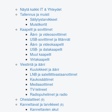
Näytä kaikki IT & Yhteydet
Tallennus ja muisti
Säilytystarvikkeet
Muistikortit
Kaapelit ja sovittimet
Ääni- ja videosovittimet
USB-sovittimet ja liitännät
Ääni- ja videokaapelit
USB- ja datakaapelit
Muut kaapelit
Virtakaapelit
Viestintä ja ääni
Kuulokkeet ja ääni
LNB ja satelliittivastaanottimet
Kaukosäätimet
Mediasoittimet
TV-telineet
Radiopuhelimet ja radio
Oheislaitteet
(9)
Kannettavat ja tarvikkeet
(6)
Kannettavien akut