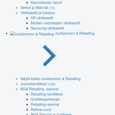
Kannettavien laturit
Verkot ja liitännät
(15)
Värikasetit ja tulostus
HP-värikasetit
Muiden valmistajien värikasetit
Samsung-värikasetit
Juottaminen & Reballing
Näytä kaikki Juottaminen & Reballing
Juotostarvikkeet
(126)
BGA Reballing -asemat
Reballing-tarvikkeet
Grafiikkapiirisarjat
Reballing-asemat
Reflow-uunit
BGA Stencils ja mallineet