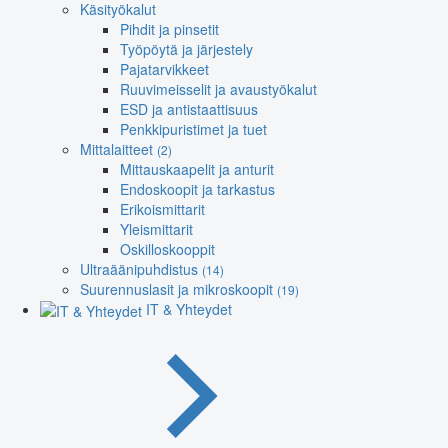
Käsityökalut
Pihdit ja pinsetit
Työpöytä ja järjestely
Pajatarvikkeet
Ruuvimeisselit ja avaustyökalut
ESD ja antistaattisuus
Penkkipuristimet ja tuet
Mittalaitteet
(2)
Mittauskaapelit ja anturit
Endoskoopit ja tarkastus
Erikoismittarit
Yleismittarit
Oskilloskooppit
Ultraäänipuhdistus
(14)
Suurennuslasit ja mikroskoopit
(19)
IT & Yhteydet