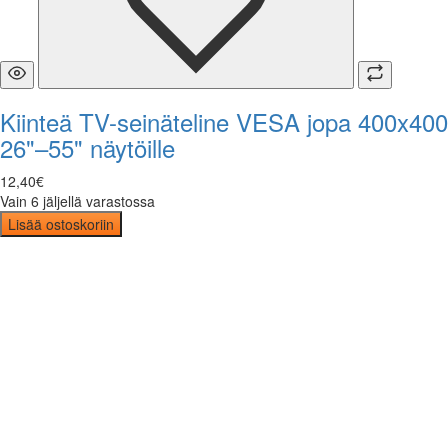
Kiinteä TV-seinäteline VESA jopa 400x400
26"–55" näytöille
12
,
40
€
Vain 6 jäljellä varastossa
Lisää ostoskoriin