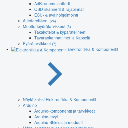
AdBlue-emulaattorit
OBD-skannerit & rajapinnat
ECU- & avainohjelmointi
Autotarvikkeet
(24)
Moottoripyörätarvikkeet
(8)
Takakotelot & kypärätelineet
Tavarankannattimet ja Kapselit
Pyörätarvikkeet
(7)
Elektroniikka & Komponentit
Näytä kaikki Elektroniikka & Komponentit
Arduino
Arduino-komponentit ja tarvikkeet
Arduino-levyt
Arduino Shields ja moduulit