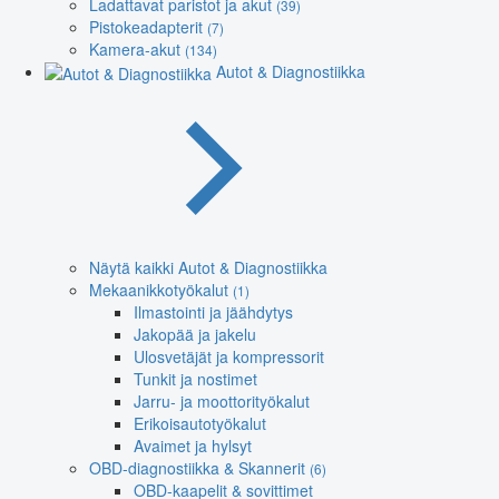
Ladattavat paristot ja akut
(39)
Pistokeadapterit
(7)
Kamera-akut
(134)
Autot & Diagnostiikka
Näytä kaikki Autot & Diagnostiikka
Mekaanikkotyökalut
(1)
Ilmastointi ja jäähdytys
Jakopää ja jakelu
Ulosvetäjät ja kompressorit
Tunkit ja nostimet
Jarru- ja moottorityökalut
Erikoisautotyökalut
Avaimet ja hylsyt
OBD-diagnostiikka & Skannerit
(6)
OBD-kaapelit & sovittimet