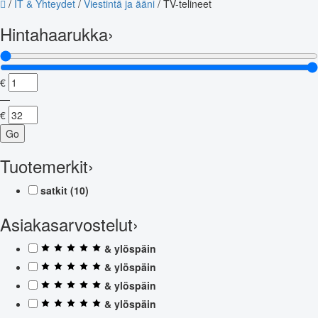
/
IT & Yhteydet
/
Viestintä ja ääni
/
TV-telineet
Hintahaarukka
›
€
—
€
Go
Tuotemerkit
›
satkit
(10)
Asiakasarvostelut
›
& ylöspäin
& ylöspäin
& ylöspäin
& ylöspäin