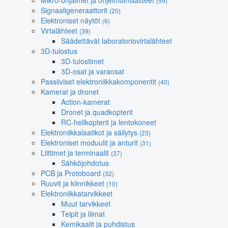
Mikro-ohjaimet ja ohjelmointilaitteet
(59)
Signaaligeneraattorit
(20)
Elektroniset näytöt
(6)
Virtalähteet
(39)
Säädettävät laboratoriovirtalähteet
3D-tulostus
3D-tulostimet
3D-osat ja varaosat
Passiiviset elektroniikkakomponentit
(40)
Kamerat ja dronet
Action-kamerat
Dronet ja quadkopterit
RC-helikopterit ja lentokoneet
Elektroniikkalaatikot ja säilytys
(23)
Elektroniset moduulit ja anturit
(31)
Liittimet ja terminaalit
(37)
Sähköjohdotus
PCB ja Protoboard
(32)
Ruuvit ja kiinnikkeet
(10)
Elektroniikkatarvikkeet
Muut tarvikkeet
Teipit ja liimat
Kemikaalit ja puhdistus