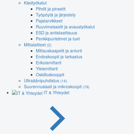
Käsityökalut
Pihdit ja pinsetit
Työpöytä ja järjestely
Pajatarvikkeet
Ruuvimeisselit ja avaustyökalut
ESD ja antistaattisuus
Penkkipuristimet ja tuet
Mittalaitteet
(2)
Mittauskaapelit ja anturit
Endoskoopit ja tarkastus
Erikoismittarit
Yleismittarit
Oskilloskooppit
Ultraäänipuhdistus
(14)
Suurennuslasit ja mikroskoopit
(19)
IT & Yhteydet