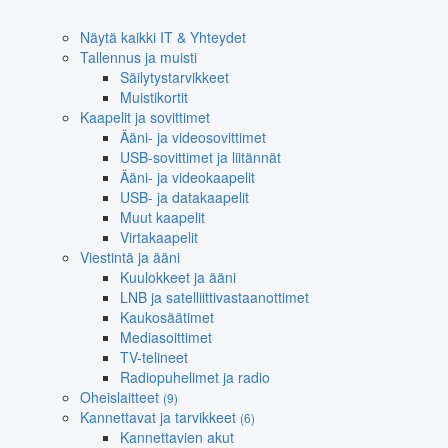
Näytä kaikki IT & Yhteydet
Tallennus ja muisti
Säilytystarvikkeet
Muistikortit
Kaapelit ja sovittimet
Ääni- ja videosovittimet
USB-sovittimet ja liitännät
Ääni- ja videokaapelit
USB- ja datakaapelit
Muut kaapelit
Virtakaapelit
Viestintä ja ääni
Kuulokkeet ja ääni
LNB ja satelliittivastaanottimet
Kaukosäätimet
Mediasoittimet
TV-telineet
Radiopuhelimet ja radio
Oheislaitteet
(9)
Kannettavat ja tarvikkeet
(6)
Kannettavien akut