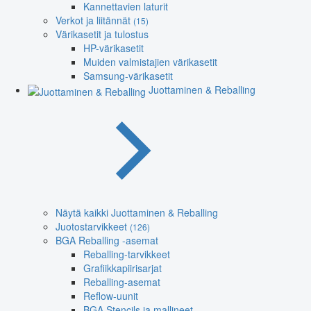
Kannettavien laturit
Verkot ja liitännät
(15)
Värikasetit ja tulostus
HP-värikasetit
Muiden valmistajien värikasetit
Samsung-värikasetit
Juottaminen & Reballing
Näytä kaikki Juottaminen & Reballing
Juotostarvikkeet
(126)
BGA Reballing -asemat
Reballing-tarvikkeet
Grafiikkapiirisarjat
Reballing-asemat
Reflow-uunit
BGA Stencils ja mallineet