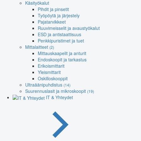
Käsityökalut
Pihdit ja pinsetit
Työpöytä ja järjestely
Pajatarvikkeet
Ruuvimeisselit ja avaustyökalut
ESD ja antistaattisuus
Penkkipuristimet ja tuet
Mittalaitteet
(2)
Mittauskaapelit ja anturit
Endoskoopit ja tarkastus
Erikoismittarit
Yleismittarit
Oskilloskooppit
Ultraäänipuhdistus
(14)
Suurennuslasit ja mikroskoopit
(19)
IT & Yhteydet