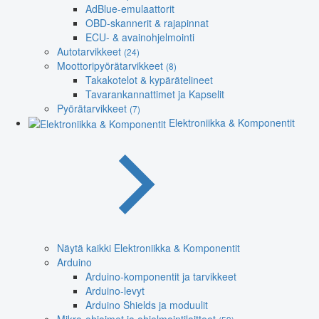
AdBlue-emulaattorit
OBD-skannerit & rajapinnat
ECU- & avainohjelmointi
Autotarvikkeet
(24)
Moottoripyörätarvikkeet
(8)
Takakotelot & kypärätelineet
Tavarankannattimet ja Kapselit
Pyörätarvikkeet
(7)
Elektroniikka & Komponentit
Näytä kaikki Elektroniikka & Komponentit
Arduino
Arduino-komponentit ja tarvikkeet
Arduino-levyt
Arduino Shields ja moduulit