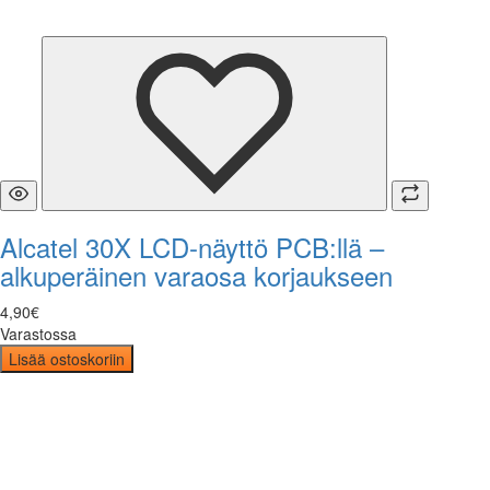
Alcatel 30X LCD-näyttö PCB:llä –
alkuperäinen varaosa korjaukseen
4
,
90
€
Varastossa
Lisää ostoskoriin