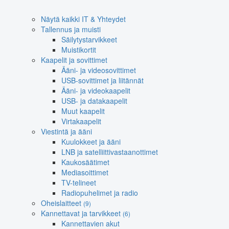
Näytä kaikki IT & Yhteydet
Tallennus ja muisti
Säilytystarvikkeet
Muistikortit
Kaapelit ja sovittimet
Ääni- ja videosovittimet
USB-sovittimet ja liitännät
Ääni- ja videokaapelit
USB- ja datakaapelit
Muut kaapelit
Virtakaapelit
Viestintä ja ääni
Kuulokkeet ja ääni
LNB ja satelliittivastaanottimet
Kaukosäätimet
Mediasoittimet
TV-telineet
Radiopuhelimet ja radio
Oheislaitteet
(9)
Kannettavat ja tarvikkeet
(6)
Kannettavien akut