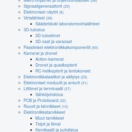
Mikro-ohjaimet ja ohjelmointilaitteet
(59)
Signaaligeneraattorit
(20)
Elektroniset näytöt
(6)
Virtalähteet
(39)
Säädettävät laboratoriovirtalähteet
3D-tulostus
3D-tulostimet
3D-osat ja varaosat
Passiiviset elektroniikkakomponentit
(40)
Kamerat ja dronet
Action-kamerat
Dronet ja quadkopterit
RC-helikopterit ja lentokoneet
Elektroniikkalaatikot ja säilytys
(23)
Elektroniset moduulit ja anturit
(31)
Liittimet ja terminaalit
(37)
Sähköjohdotus
PCB ja Protoboard
(32)
Ruuvit ja kiinnikkeet
(10)
Elektroniikkatarvikkeet
Muut tarvikkeet
Teipit ja liimat
Kemikaalit ja puhdistus