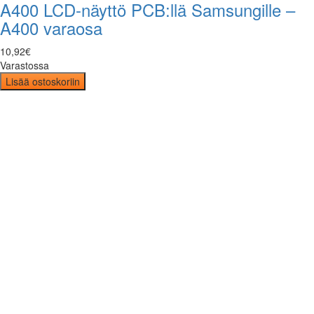
A400 LCD-näyttö PCB:llä Samsungille –
A400 varaosa
10
,
92
€
Varastossa
Lisää ostoskoriin