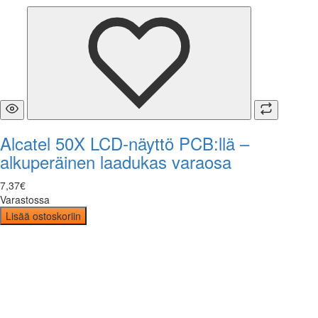
Alcatel 50X LCD-näyttö PCB:llä –
alkuperäinen laadukas varaosa
7
,
37
€
Varastossa
Lisää ostoskoriin