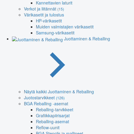
Kannettavien laturit
Verkot ja liitännät
(15)
Värikasetit ja tulostus
HP-värikasetit
Muiden valmistajien värikasetit
Samsung-värikasetit
Juottaminen & Reballing
Näytä kaikki Juottaminen & Reballing
Juotostarvikkeet
(126)
BGA Reballing -asemat
Reballing-tarvikkeet
Grafiikkapiirisarjat
Reballing-asemat
Reflow-uunit
BGA Stencils ja mallineet