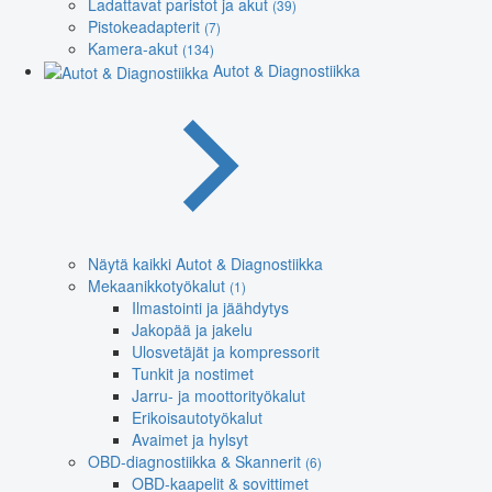
Ladattavat paristot ja akut
(39)
Pistokeadapterit
(7)
Kamera-akut
(134)
Autot & Diagnostiikka
Näytä kaikki Autot & Diagnostiikka
Mekaanikkotyökalut
(1)
Ilmastointi ja jäähdytys
Jakopää ja jakelu
Ulosvetäjät ja kompressorit
Tunkit ja nostimet
Jarru- ja moottorityökalut
Erikoisautotyökalut
Avaimet ja hylsyt
OBD-diagnostiikka & Skannerit
(6)
OBD-kaapelit & sovittimet