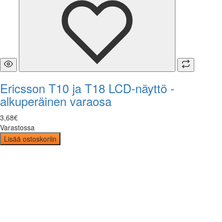
Ericsson T10 ja T18 LCD-näyttö -
alkuperäinen varaosa
3
,
68
€
Varastossa
Lisää ostoskoriin