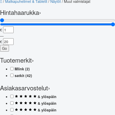
/
Matkapuhelimet & Tabletit
/
Näytöt
/
Muut valmistajat
Hintahaarukka
›
€
—
€
Go
Tuotemerkit
›
Mlink
(2)
satkit
(42)
Asiakasarvostelut
›
& ylöspäin
& ylöspäin
& ylöspäin