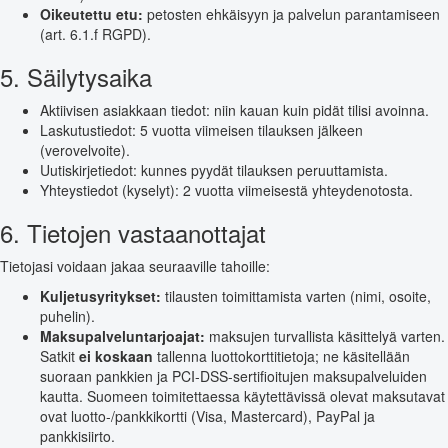
Oikeutettu etu:
petosten ehkäisyyn ja palvelun parantamiseen
(art. 6.1.f RGPD).
5. Säilytysaika
Aktiivisen asiakkaan tiedot: niin kauan kuin pidät tilisi avoinna.
Laskutustiedot: 5 vuotta viimeisen tilauksen jälkeen
(verovelvoite).
Uutiskirjetiedot: kunnes pyydät tilauksen peruuttamista.
Yhteystiedot (kyselyt): 2 vuotta viimeisestä yhteydenotosta.
6. Tietojen vastaanottajat
Tietojasi voidaan jakaa seuraaville tahoille:
Kuljetusyritykset:
tilausten toimittamista varten (nimi, osoite,
puhelin).
Maksupalveluntarjoajat:
maksujen turvallista käsittelyä varten.
Satkit
ei koskaan
tallenna luottokorttitietoja; ne käsitellään
suoraan pankkien ja PCI-DSS-sertifioitujen maksupalveluiden
kautta. Suomeen toimitettaessa käytettävissä olevat maksutavat
ovat luotto-/pankkikortti (Visa, Mastercard), PayPal ja
pankkisiirto.