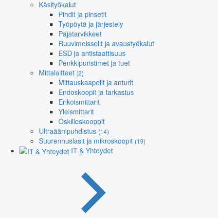
Käsityökalut
Pihdit ja pinsetit
Työpöytä ja järjestely
Pajatarvikkeet
Ruuvimeisselit ja avaustyökalut
ESD ja antistaattisuus
Penkkipuristimet ja tuet
Mittalaitteet
(2)
Mittauskaapelit ja anturit
Endoskoopit ja tarkastus
Erikoismittarit
Yleismittarit
Oskilloskooppit
Ultraäänipuhdistus
(14)
Suurennuslasit ja mikroskoopit
(19)
IT & Yhteydet