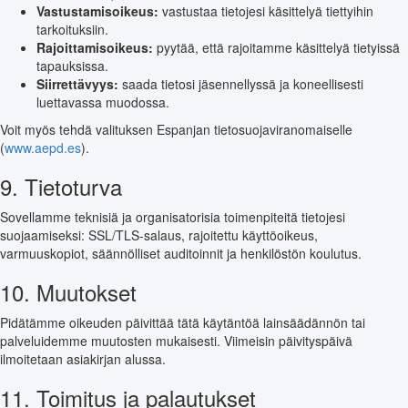
Vastustamisoikeus:
vastustaa tietojesi käsittelyä tiettyihin
tarkoituksiin.
Rajoittamisoikeus:
pyytää, että rajoitamme käsittelyä tietyissä
tapauksissa.
Siirrettävyys:
saada tietosi jäsennellyssä ja koneellisesti
luettavassa muodossa.
Voit myös tehdä valituksen Espanjan tietosuojaviranomaiselle
(
www.aepd.es
).
9. Tietoturva
Sovellamme teknisiä ja organisatorisia toimenpiteitä tietojesi
suojaamiseksi: SSL/TLS-salaus, rajoitettu käyttöoikeus,
varmuuskopiot, säännölliset auditoinnit ja henkilöstön koulutus.
10. Muutokset
Pidätämme oikeuden päivittää tätä käytäntöä lainsäädännön tai
palveluidemme muutosten mukaisesti. Viimeisin päivityspäivä
ilmoitetaan asiakirjan alussa.
11. Toimitus ja palautukset