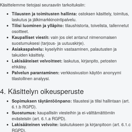
Käsittelemme tietojasi seuraaviin tarkoituksiin:
Tilausten ja toimitusten hallinta:
ostoksen käsittely, toimitus,
laskutus ja jälkimarkkinointipalvelu.
Tilisi luominen ja ylläpito:
tilaushistoria, toivelista, tallennetut
osoitteet.
Kaupalliset viestit:
vain jos olet antanut nimenomaisen
suostumuksesi (tarjous- ja uutuuskirje).
Asiakaspalvelu:
kyselyihin vastaaminen, palautusten ja
takuiden käsittely.
Lakisääteiset velvoitteet:
laskutus, kirjanpito, petosten
ehkäisy.
Palvelun parantaminen:
verkkosivuston käytön anonyymi
tilastollinen analyysi.
4. Käsittelyn oikeusperuste
Sopimuksen täytäntöönpano:
tilaustesi ja tilisi hallintaan (art.
6.1.b RGPD).
Suostumus:
kaupallisiin viesteihin ja ei-välttämättömiin
evästeisiin (art. 6.1.a RGPD).
Lakisääteinen velvoite:
laskutukseen ja kirjanpitoon (art. 6.1.c
RGPD).