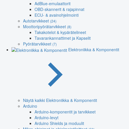
AdBlue-emulaattorit
OBD-skannerit & rajapinnat
ECU- & avainohjelmointi
Autotarvikkeet
(24)
Moottoripyörätarvikkeet
(8)
Takakotelot & kypärätelineet
Tavarankannattimet ja Kapselit
Pyörätarvikkeet
(7)
Elektroniikka & Komponentit
Näytä kaikki Elektroniikka & Komponentit
Arduino
Arduino-komponentit ja tarvikkeet
Arduino-levyt
Arduino Shields ja moduulit