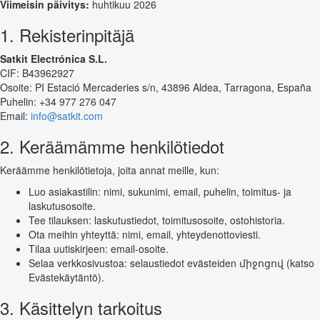
Viimeisin päivitys:
huhtikuu 2026
1. Rekisterinpitäjä
Satkit Electrónica S.L.
CIF: B43962927
Osoite: PI Estació Mercaderies s/n, 43896 Aldea, Tarragona, España
Puhelin: +34 977 276 047
Email:
info@satkit.com
2. Keräämämme henkilötiedot
Keräämme henkilötietoja, joita annat meille, kun:
Luo asiakastilin: nimi, sukunimi, email, puhelin, toimitus- ja
laskutusosoite.
Tee tilauksen: laskutustiedot, toimitusosoite, ostohistoria.
Ota meihin yhteyttä: nimi, email, yhteydenottoviesti.
Tilaa uutiskirjeen: email-osoite.
Selaa verkkosivustoa: selaustiedot evästeiden միջոցով (katso
Evästekäytäntö).
3. Käsittelyn tarkoitus