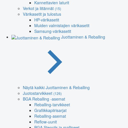
Kannettavien laturit
Verkot ja liitännät
(15)
Värikasetit ja tulostus
HP-värikasetit
Muiden valmistajien värikasetit
Samsung-värikasetit
Juottaminen & Reballing
Näytä kaikki Juottaminen & Reballing
Juotostarvikkeet
(126)
BGA Reballing -asemat
Reballing-tarvikkeet
Grafiikkapiirisarjat
Reballing-asemat
Reflow-uunit
BGA Stencils ja mallineet