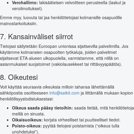
Verohallinto:
lakisääteisen velvoitteen perusteella (laskut ja
veroilmoitukset).
Emme myy, luovuta tai jaa henkilötietojasi kolmansille osapuolille
mainostarkoituksiin.
7. Kansainväliset siirrot
Tietojasi säilytetään Euroopan unionissa sijaitsevilla palvelimilla. Jos
käytämme kolmansien osapuolten työkaluja, joiden palvelimet
sijaitsevat ETA-alueen ulkopuolella, varmistamme, että niillä on
asianmukaiset suojatoimet (vakiolausekkeet tai riittävyyspäätös).
8. Oikeutesi
Voit käyttää seuraavia oikeuksia milloin tahansa lähettämällä
sähköpostia osoitteeseen
info@satkit.com
ja liittämällä mukaan kopion
henkilöllisyystodistuksestasi:
Oikeus saada pääsy tietoihin:
saada tietää, mitä henkilötietoja
meillä on sinusta.
Oikaisuoikeus:
korjata virheelliset tai puutteelliset tiedot.
Poisto-oikeus:
pyytää tietojesi poistamista (“oikeus tulla
unohdetuksi”).