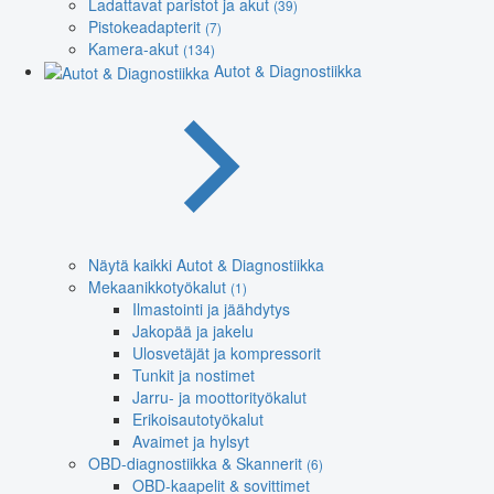
Ladattavat paristot ja akut
(39)
Pistokeadapterit
(7)
Kamera-akut
(134)
Autot & Diagnostiikka
Näytä kaikki Autot & Diagnostiikka
Mekaanikkotyökalut
(1)
Ilmastointi ja jäähdytys
Jakopää ja jakelu
Ulosvetäjät ja kompressorit
Tunkit ja nostimet
Jarru- ja moottorityökalut
Erikoisautotyökalut
Avaimet ja hylsyt
OBD-diagnostiikka & Skannerit
(6)
OBD-kaapelit & sovittimet