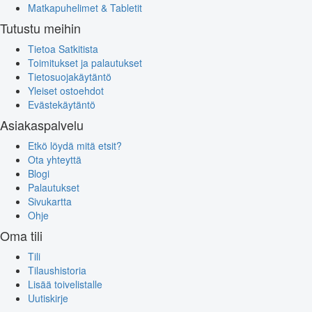
Matkapuhelimet & Tabletit
Tutustu meihin
Tietoa Satkitista
Toimitukset ja palautukset
Tietosuojakäytäntö
Yleiset ostoehdot
Evästekäytäntö
Asiakaspalvelu
Etkö löydä mitä etsit?
Ota yhteyttä
Blogi
Palautukset
Sivukartta
Ohje
Oma tili
Tili
Tilaushistoria
Lisää toivelistalle
Uutiskirje