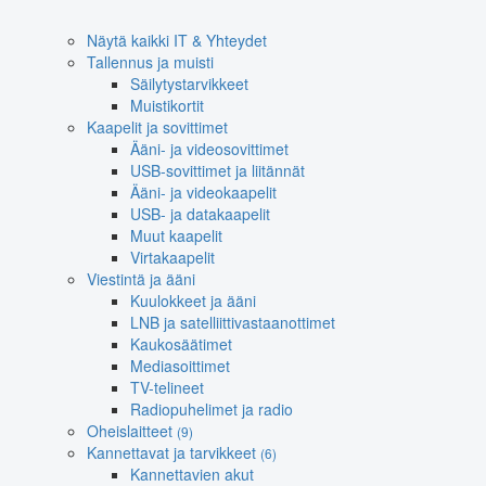
Näytä kaikki IT & Yhteydet
Tallennus ja muisti
Säilytystarvikkeet
Muistikortit
Kaapelit ja sovittimet
Ääni- ja videosovittimet
USB-sovittimet ja liitännät
Ääni- ja videokaapelit
USB- ja datakaapelit
Muut kaapelit
Virtakaapelit
Viestintä ja ääni
Kuulokkeet ja ääni
LNB ja satelliittivastaanottimet
Kaukosäätimet
Mediasoittimet
TV-telineet
Radiopuhelimet ja radio
Oheislaitteet
(9)
Kannettavat ja tarvikkeet
(6)
Kannettavien akut