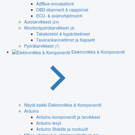
AdBlue-emulaattorit
OBD-skannerit & rajapinnat
ECU- & avainohjelmointi
Autotarvikkeet
(24)
Moottoripyörätarvikkeet
(8)
Takakotelot & kypärätelineet
Tavarankannattimet ja Kapselit
Pyörätarvikkeet
(7)
Elektroniikka & Komponentit
Näytä kaikki Elektroniikka & Komponentit
Arduino
Arduino-komponentit ja tarvikkeet
Arduino-levyt
Arduino Shields ja moduulit