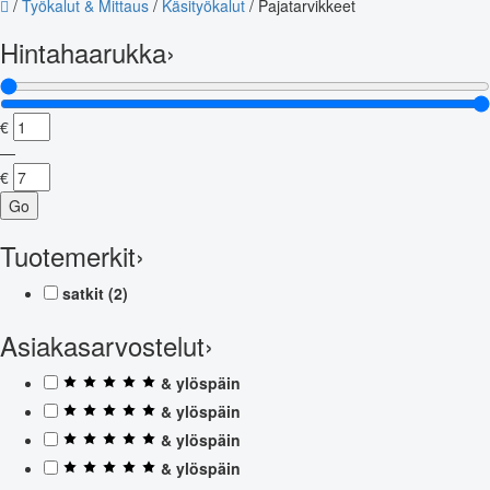
/
Työkalut & Mittaus
/
Käsityökalut
/
Pajatarvikkeet
Hintahaarukka
›
€
—
€
Go
Tuotemerkit
›
satkit
(2)
Asiakasarvostelut
›
& ylöspäin
& ylöspäin
& ylöspäin
& ylöspäin