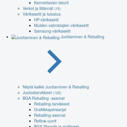
Kannettavien laturit
Verkot ja liitännät
(15)
Värikasetit ja tulostus
HP-värikasetit
Muiden valmistajien värikasetit
Samsung-värikasetit
Juottaminen & Reballing
Näytä kaikki Juottaminen & Reballing
Juotostarvikkeet
(126)
BGA Reballing -asemat
Reballing-tarvikkeet
Grafiikkapiirisarjat
Reballing-asemat
Reflow-uunit
BGA Stencils ja mallineet