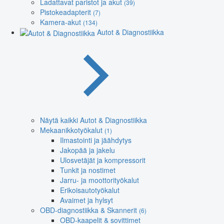
Ladattavat paristot ja akut
(39)
Pistokeadapterit
(7)
Kamera-akut
(134)
Autot & Diagnostiikka
Näytä kaikki Autot & Diagnostiikka
Mekaanikkotyökalut
(1)
Ilmastointi ja jäähdytys
Jakopää ja jakelu
Ulosvetäjät ja kompressorit
Tunkit ja nostimet
Jarru- ja moottorityökalut
Erikoisautotyökalut
Avaimet ja hylsyt
OBD-diagnostiikka & Skannerit
(6)
OBD-kaapelit & sovittimet