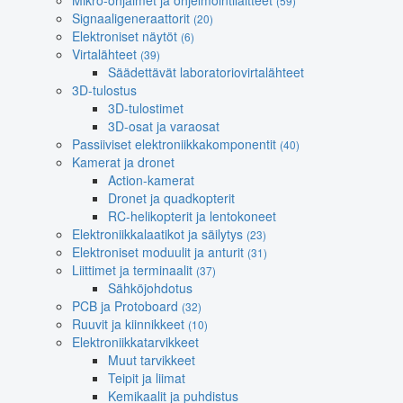
Mikro-ohjaimet ja ohjelmointilaitteet
(59)
Signaaligeneraattorit
(20)
Elektroniset näytöt
(6)
Virtalähteet
(39)
Säädettävät laboratoriovirtalähteet
3D-tulostus
3D-tulostimet
3D-osat ja varaosat
Passiiviset elektroniikkakomponentit
(40)
Kamerat ja dronet
Action-kamerat
Dronet ja quadkopterit
RC-helikopterit ja lentokoneet
Elektroniikkalaatikot ja säilytys
(23)
Elektroniset moduulit ja anturit
(31)
Liittimet ja terminaalit
(37)
Sähköjohdotus
PCB ja Protoboard
(32)
Ruuvit ja kiinnikkeet
(10)
Elektroniikkatarvikkeet
Muut tarvikkeet
Teipit ja liimat
Kemikaalit ja puhdistus