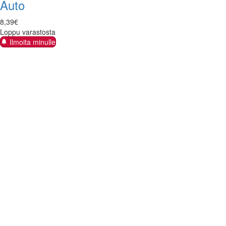
Auto
8
,
39
€
Loppu varastosta
Ilmoita minulle