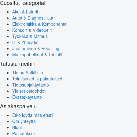
Suositut kategoriat
Akut & Laturit
Autot & Diagnostiikka
Elektroniikka & Komponentit
Konsolit & Videopelit
Työkalut & Mittaus
IT & Yhteydet
Juottaminen & Reballing
Matkapuhelimet & Tabletit
Tutustu meihin
Tietoa Satkitista
Toimitukset ja palautukset
Tietosuojakäytäntö
Yleiset ostoehdot
Evästekäytäntö
Asiakaspalvelu
Etkö löydä mitä etsit?
Ota yhteyttä
Blogi
Palautukset