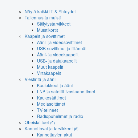
Näytä kaikki IT & Yhteydet
Tallennus ja muisti
Säilytystarvikkeet
Muistikortit
Kaapelit ja sovittimet
Ääni- ja videosovittimet
USB-sovittimet ja liitännät
Ääni- ja videokaapelit
USB- ja datakaapelit
Muut kaapelit
Virtakaapelit
Viestintä ja ääni
Kuulokkeet ja ääni
LNB ja satelliittivastaanottimet
Kaukosäätimet
Mediasoittimet
TV-telineet
Radiopuhelimet ja radio
Oheislaitteet
(9)
Kannettavat ja tarvikkeet
(6)
Kannettavien akut