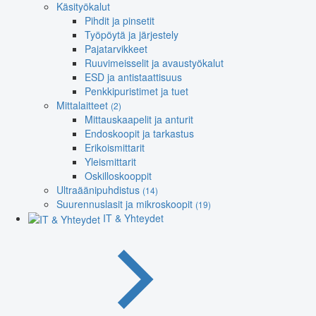
Käsityökalut
Pihdit ja pinsetit
Työpöytä ja järjestely
Pajatarvikkeet
Ruuvimeisselit ja avaustyökalut
ESD ja antistaattisuus
Penkkipuristimet ja tuet
Mittalaitteet
(2)
Mittauskaapelit ja anturit
Endoskoopit ja tarkastus
Erikoismittarit
Yleismittarit
Oskilloskooppit
Ultraäänipuhdistus
(14)
Suurennuslasit ja mikroskoopit
(19)
IT & Yhteydet