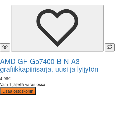
AMD GF-Go7400-B-N-A3
grafiikkapiirisarja, uusi ja lyijytön
4
,
96
€
Vain 1 jäljellä varastossa
Lisää ostoskoriin