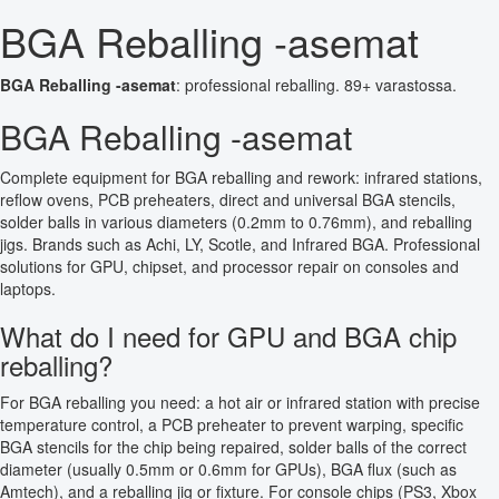
BGA Reballing -asemat
BGA Reballing -asemat
: professional reballing. 89+ varastossa.
BGA Reballing -asemat
Complete equipment for BGA reballing and rework: infrared stations,
reflow ovens, PCB preheaters, direct and universal BGA stencils,
solder balls in various diameters (0.2mm to 0.76mm), and reballing
jigs. Brands such as Achi, LY, Scotle, and Infrared BGA. Professional
solutions for GPU, chipset, and processor repair on consoles and
laptops.
What do I need for GPU and BGA chip
reballing?
For BGA reballing you need: a hot air or infrared station with precise
temperature control, a PCB preheater to prevent warping, specific
BGA stencils for the chip being repaired, solder balls of the correct
diameter (usually 0.5mm or 0.6mm for GPUs), BGA flux (such as
Amtech), and a reballing jig or fixture. For console chips (PS3, Xbox