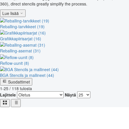
360), direct stencils greatly simplify the process.
Lue lisää
Reballing-tarvikkeet (19)
Grafiikkapiirisarjat (16)
Reballing-asemat (31)
Reflow-uunit (8)
BGA Stencils ja mallineet (44)
Suodattimet
1-25 / 118 tulosta
Lajittele
Näytä