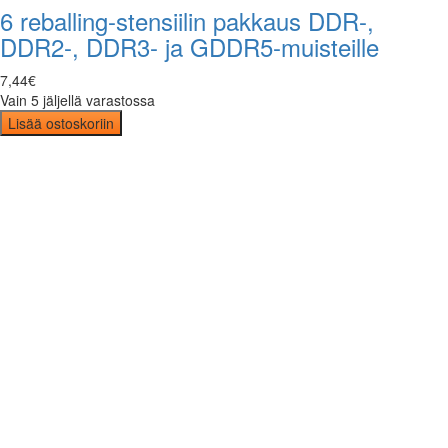
6 reballing-stensiilin pakkaus DDR-,
DDR2-, DDR3- ja GDDR5-muisteille
7
,
44
€
Vain 5 jäljellä varastossa
Lisää ostoskoriin