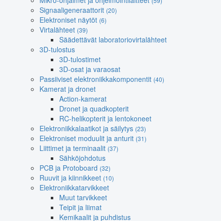
Mikro-ohjaimet ja ohjelmointilaitteet
(59)
Signaaligeneraattorit
(20)
Elektroniset näytöt
(6)
Virtalähteet
(39)
Säädettävät laboratoriovirtalähteet
3D-tulostus
3D-tulostimet
3D-osat ja varaosat
Passiiviset elektroniikkakomponentit
(40)
Kamerat ja dronet
Action-kamerat
Dronet ja quadkopterit
RC-helikopterit ja lentokoneet
Elektroniikkalaatikot ja säilytys
(23)
Elektroniset moduulit ja anturit
(31)
Liittimet ja terminaalit
(37)
Sähköjohdotus
PCB ja Protoboard
(32)
Ruuvit ja kiinnikkeet
(10)
Elektroniikkatarvikkeet
Muut tarvikkeet
Teipit ja liimat
Kemikaalit ja puhdistus