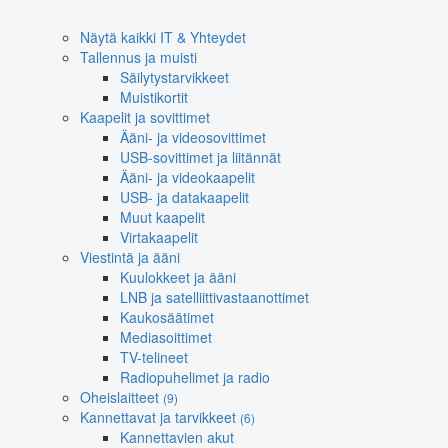
Näytä kaikki IT & Yhteydet
Tallennus ja muisti
Säilytystarvikkeet
Muistikortit
Kaapelit ja sovittimet
Ääni- ja videosovittimet
USB-sovittimet ja liitännät
Ääni- ja videokaapelit
USB- ja datakaapelit
Muut kaapelit
Virtakaapelit
Viestintä ja ääni
Kuulokkeet ja ääni
LNB ja satelliittivastaanottimet
Kaukosäätimet
Mediasoittimet
TV-telineet
Radiopuhelimet ja radio
Oheislaitteet
(9)
Kannettavat ja tarvikkeet
(6)
Kannettavien akut