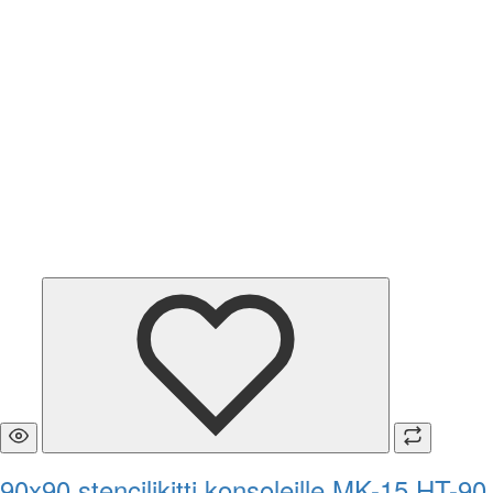
90x90 stencilikitti konsoleille MK-15 HT-90