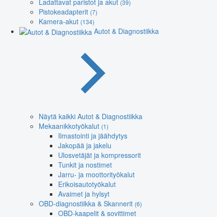
Ladattavat paristot ja akut
(39)
Pistokeadapterit
(7)
Kamera-akut
(134)
Autot & Diagnostiikka
Näytä kaikki Autot & Diagnostiikka
Mekaanikkotyökalut
(1)
Ilmastointi ja jäähdytys
Jakopää ja jakelu
Ulosvetäjät ja kompressorit
Tunkit ja nostimet
Jarru- ja moottorityökalut
Erikoisautotyökalut
Avaimet ja hylsyt
OBD-diagnostiikka & Skannerit
(6)
OBD-kaapelit & sovittimet