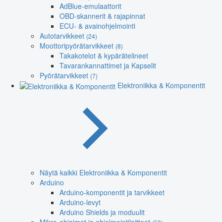
AdBlue-emulaattorit
OBD-skannerit & rajapinnat
ECU- & avainohjelmointi
Autotarvikkeet
(24)
Moottoripyörätarvikkeet
(8)
Takakotelot & kypärätelineet
Tavarankannattimet ja Kapselit
Pyörätarvikkeet
(7)
Elektroniikka & Komponentit
Näytä kaikki Elektroniikka & Komponentit
Arduino
Arduino-komponentit ja tarvikkeet
Arduino-levyt
Arduino Shields ja moduulit