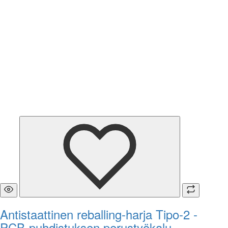
Antistaattinen reballing-harja Tipo-2 -
PCB-puhdistuksen perustyökalu