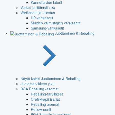
Kannettavien laturit
Verkot ja liitännät
(15)
Värikasetit ja tulostus
HP-värikasetit
Muiden valmistajien värikasetit
Samsung-värikasetit
Juottaminen & Reballing
Näytä kaikki Juottaminen & Reballing
Juotostarvikkeet
(126)
BGA Reballing -asemat
Reballing-tarvikkeet
Grafiikkapiirisarjat
Reballing-asemat
Reflow-uunit
BGA Stencils ja mallineet