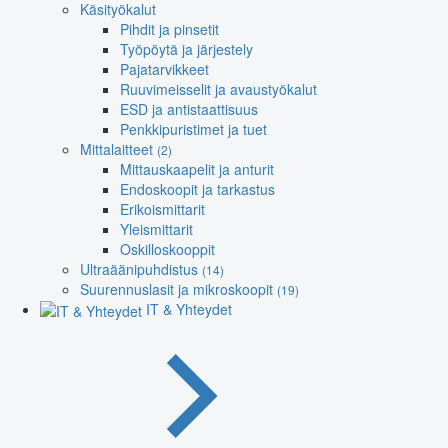
Käsityökalut
Pihdit ja pinsetit
Työpöytä ja järjestely
Pajatarvikkeet
Ruuvimeisselit ja avaustyökalut
ESD ja antistaattisuus
Penkkipuristimet ja tuet
Mittalaitteet
(2)
Mittauskaapelit ja anturit
Endoskoopit ja tarkastus
Erikoismittarit
Yleismittarit
Oskilloskooppit
Ultraäänipuhdistus
(14)
Suurennuslasit ja mikroskoopit
(19)
IT & Yhteydet