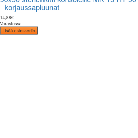
- korjaussapluunat
14
,
88
€
Varastossa
Lisää ostoskoriin