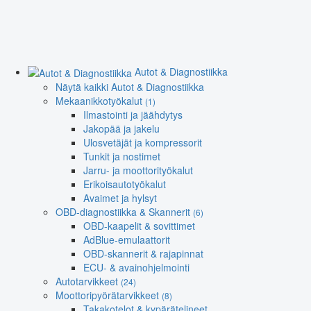
Autot & Diagnostiikka
Näytä kaikki Autot & Diagnostiikka
Mekaanikkotyökalut
(1)
Ilmastointi ja jäähdytys
Jakopää ja jakelu
Ulosvetäjät ja kompressorit
Tunkit ja nostimet
Jarru- ja moottorityökalut
Erikoisautotyökalut
Avaimet ja hylsyt
OBD-diagnostiikka & Skannerit
(6)
OBD-kaapelit & sovittimet
AdBlue-emulaattorit
OBD-skannerit & rajapinnat
ECU- & avainohjelmointi
Autotarvikkeet
(24)
Moottoripyörätarvikkeet
(8)
Takakotelot & kypärätelineet