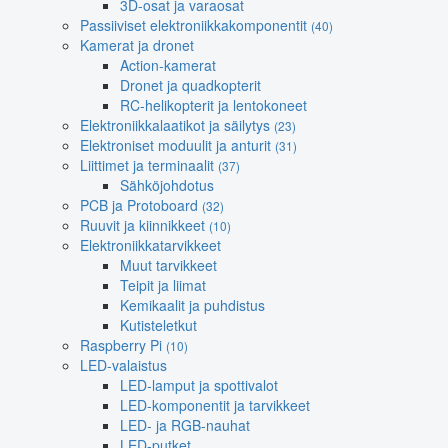
3D-osat ja varaosat
Passiiviset elektroniikkakomponentit
(40)
Kamerat ja dronet
Action-kamerat
Dronet ja quadkopterit
RC-helikopterit ja lentokoneet
Elektroniikkalaatikot ja säilytys
(23)
Elektroniset moduulit ja anturit
(31)
Liittimet ja terminaalit
(37)
Sähköjohdotus
PCB ja Protoboard
(32)
Ruuvit ja kiinnikkeet
(10)
Elektroniikkatarvikkeet
Muut tarvikkeet
Teipit ja liimat
Kemikaalit ja puhdistus
Kutisteletkut
Raspberry Pi
(10)
LED-valaistus
LED-lamput ja spottivalot
LED-komponentit ja tarvikkeet
LED- ja RGB-nauhat
LED-putket