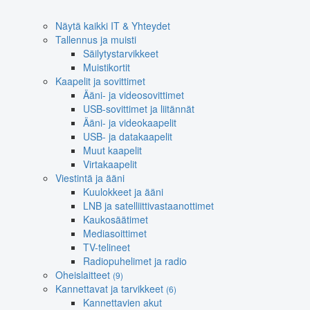
Näytä kaikki IT & Yhteydet
Tallennus ja muisti
Säilytystarvikkeet
Muistikortit
Kaapelit ja sovittimet
Ääni- ja videosovittimet
USB-sovittimet ja liitännät
Ääni- ja videokaapelit
USB- ja datakaapelit
Muut kaapelit
Virtakaapelit
Viestintä ja ääni
Kuulokkeet ja ääni
LNB ja satelliittivastaanottimet
Kaukosäätimet
Mediasoittimet
TV-telineet
Radiopuhelimet ja radio
Oheislaitteet
(9)
Kannettavat ja tarvikkeet
(6)
Kannettavien akut