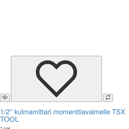
1/2'' kulmamittari momenttiavaimelle TSX
TOOL
7
,
44
€