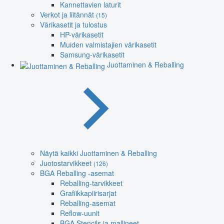
Kannettavien laturit
Verkot ja liitännät
(15)
Värikasetit ja tulostus
HP-värikasetit
Muiden valmistajien värikasetit
Samsung-värikasetit
Juottaminen & Reballing
Näytä kaikki Juottaminen & Reballing
Juotostarvikkeet
(126)
BGA Reballing -asemat
Reballing-tarvikkeet
Grafiikkapiirisarjat
Reballing-asemat
Reflow-uunit
BGA Stencils ja mallineet