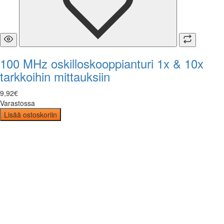
100 MHz oskilloskooppianturi 1x & 10x
tarkkoihin mittauksiin
9
,
92
€
Varastossa
Lisää ostoskoriin