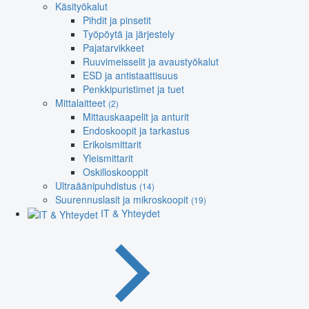
Käsityökalut
Pihdit ja pinsetit
Työpöytä ja järjestely
Pajatarvikkeet
Ruuvimeisselit ja avaustyökalut
ESD ja antistaattisuus
Penkkipuristimet ja tuet
Mittalaitteet
(2)
Mittauskaapelit ja anturit
Endoskoopit ja tarkastus
Erikoismittarit
Yleismittarit
Oskilloskooppit
Ultraäänipuhdistus
(14)
Suurennuslasit ja mikroskoopit
(19)
IT & Yhteydet