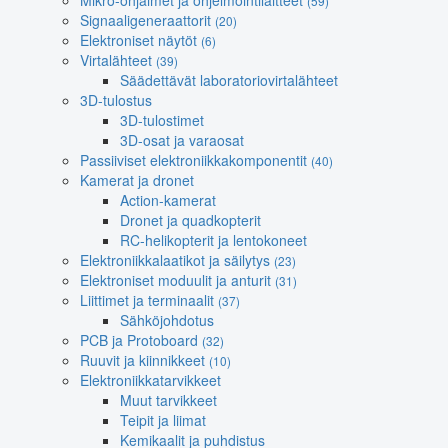
Mikro-ohjaimet ja ohjelmointilaitteet
(59)
Signaaligeneraattorit
(20)
Elektroniset näytöt
(6)
Virtalähteet
(39)
Säädettävät laboratoriovirtalähteet
3D-tulostus
3D-tulostimet
3D-osat ja varaosat
Passiiviset elektroniikkakomponentit
(40)
Kamerat ja dronet
Action-kamerat
Dronet ja quadkopterit
RC-helikopterit ja lentokoneet
Elektroniikkalaatikot ja säilytys
(23)
Elektroniset moduulit ja anturit
(31)
Liittimet ja terminaalit
(37)
Sähköjohdotus
PCB ja Protoboard
(32)
Ruuvit ja kiinnikkeet
(10)
Elektroniikkatarvikkeet
Muut tarvikkeet
Teipit ja liimat
Kemikaalit ja puhdistus