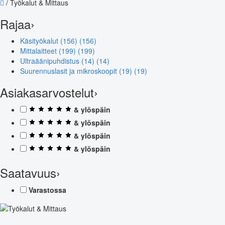
/
Työkalut & Mittaus
Rajaa
›
Käsityökalut (156)
(156)
Mittalaitteet (199)
(199)
Ultraäänipuhdistus (14)
(14)
Suurennuslasit ja mikroskoopit (19)
(19)
Asiakasarvostelut
›
& ylöspäin
& ylöspäin
& ylöspäin
& ylöspäin
Saatavuus
›
Varastossa