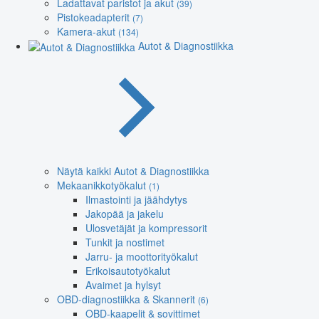
Ladattavat paristot ja akut
(39)
Pistokeadapterit
(7)
Kamera-akut
(134)
Autot & Diagnostiikka
Näytä kaikki Autot & Diagnostiikka
Mekaanikkotyökalut
(1)
Ilmastointi ja jäähdytys
Jakopää ja jakelu
Ulosvetäjät ja kompressorit
Tunkit ja nostimet
Jarru- ja moottorityökalut
Erikoisautotyökalut
Avaimet ja hylsyt
OBD-diagnostiikka & Skannerit
(6)
OBD-kaapelit & sovittimet