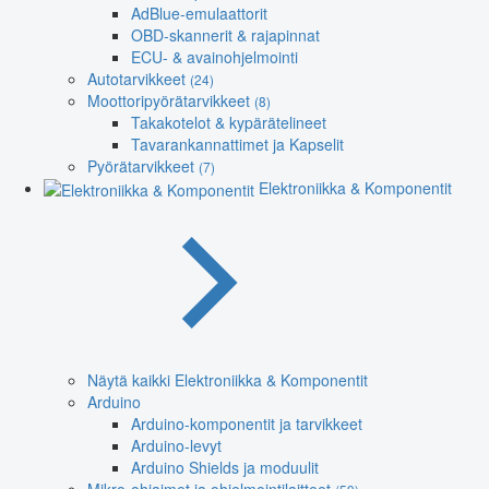
AdBlue-emulaattorit
OBD-skannerit & rajapinnat
ECU- & avainohjelmointi
Autotarvikkeet
(24)
Moottoripyörätarvikkeet
(8)
Takakotelot & kypärätelineet
Tavarankannattimet ja Kapselit
Pyörätarvikkeet
(7)
Elektroniikka & Komponentit
Näytä kaikki Elektroniikka & Komponentit
Arduino
Arduino-komponentit ja tarvikkeet
Arduino-levyt
Arduino Shields ja moduulit