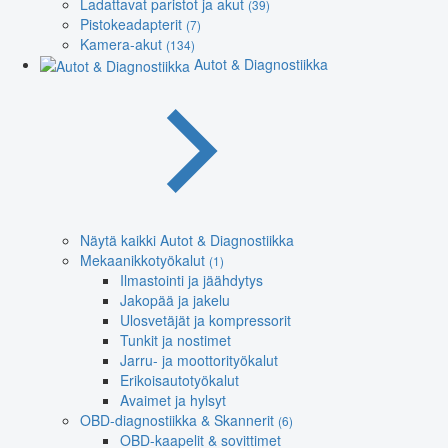
Ladattavat paristot ja akut
(39)
Pistokeadapterit
(7)
Kamera-akut
(134)
Autot & Diagnostiikka
Näytä kaikki Autot & Diagnostiikka
Mekaanikkotyökalut
(1)
Ilmastointi ja jäähdytys
Jakopää ja jakelu
Ulosvetäjät ja kompressorit
Tunkit ja nostimet
Jarru- ja moottorityökalut
Erikoisautotyökalut
Avaimet ja hylsyt
OBD-diagnostiikka & Skannerit
(6)
OBD-kaapelit & sovittimet