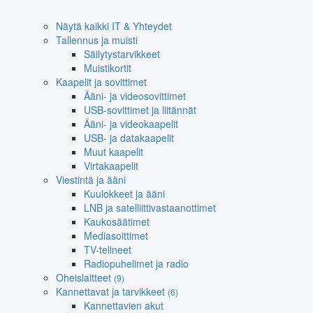
Näytä kaikki IT & Yhteydet
Tallennus ja muisti
Säilytystarvikkeet
Muistikortit
Kaapelit ja sovittimet
Ääni- ja videosovittimet
USB-sovittimet ja liitännät
Ääni- ja videokaapelit
USB- ja datakaapelit
Muut kaapelit
Virtakaapelit
Viestintä ja ääni
Kuulokkeet ja ääni
LNB ja satelliittivastaanottimet
Kaukosäätimet
Mediasoittimet
TV-telineet
Radiopuhelimet ja radio
Oheislaitteet
(9)
Kannettavat ja tarvikkeet
(6)
Kannettavien akut