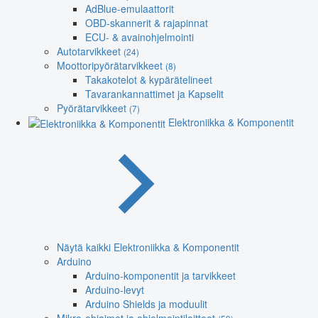
AdBlue-emulaattorit
OBD-skannerit & rajapinnat
ECU- & avainohjelmointi
Autotarvikkeet
(24)
Moottoripyörätarvikkeet
(8)
Takakotelot & kypärätelineet
Tavarankannattimet ja Kapselit
Pyörätarvikkeet
(7)
Elektroniikka & Komponentit
Näytä kaikki Elektroniikka & Komponentit
Arduino
Arduino-komponentit ja tarvikkeet
Arduino-levyt
Arduino Shields ja moduulit