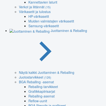
Kannettavien laturit
Verkot ja liitännät
(15)
Värikasetit ja tulostus
HP-värikasetit
Muiden valmistajien värikasetit
Samsung-värikasetit
Juottaminen & Reballing
Näytä kaikki Juottaminen & Reballing
Juotostarvikkeet
(126)
BGA Reballing -asemat
Reballing-tarvikkeet
Grafiikkapiirisarjat
Reballing-asemat
Reflow-uunit
BGA Stencils ja mallineet