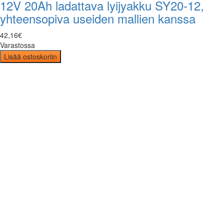
12V 20Ah ladattava lyijyakku SY20-12,
yhteensopiva useiden mallien kanssa
42
,
16
€
Varastossa
Lisää ostoskoriin