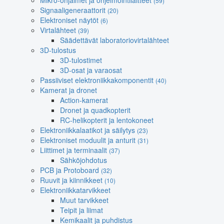
Mikro-ohjaimet ja ohjelmointilaitteet
(59)
Signaaligeneraattorit
(20)
Elektroniset näytöt
(6)
Virtalähteet
(39)
Säädettävät laboratoriovirtalähteet
3D-tulostus
3D-tulostimet
3D-osat ja varaosat
Passiiviset elektroniikkakomponentit
(40)
Kamerat ja dronet
Action-kamerat
Dronet ja quadkopterit
RC-helikopterit ja lentokoneet
Elektroniikkalaatikot ja säilytys
(23)
Elektroniset moduulit ja anturit
(31)
Liittimet ja terminaalit
(37)
Sähköjohdotus
PCB ja Protoboard
(32)
Ruuvit ja kiinnikkeet
(10)
Elektroniikkatarvikkeet
Muut tarvikkeet
Teipit ja liimat
Kemikaalit ja puhdistus