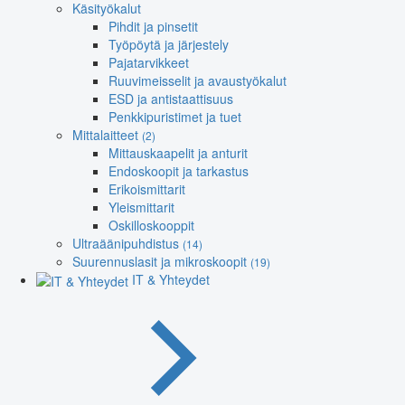
Käsityökalut
Pihdit ja pinsetit
Työpöytä ja järjestely
Pajatarvikkeet
Ruuvimeisselit ja avaustyökalut
ESD ja antistaattisuus
Penkkipuristimet ja tuet
Mittalaitteet
(2)
Mittauskaapelit ja anturit
Endoskoopit ja tarkastus
Erikoismittarit
Yleismittarit
Oskilloskooppit
Ultraäänipuhdistus
(14)
Suurennuslasit ja mikroskoopit
(19)
IT & Yhteydet