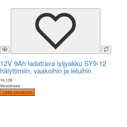
12V 9Ah ladattava lyijyakku SY9-12
hälyttimiin, vaakoihin ja leluihin
16
,
12
€
Varastossa
Lisää ostoskoriin