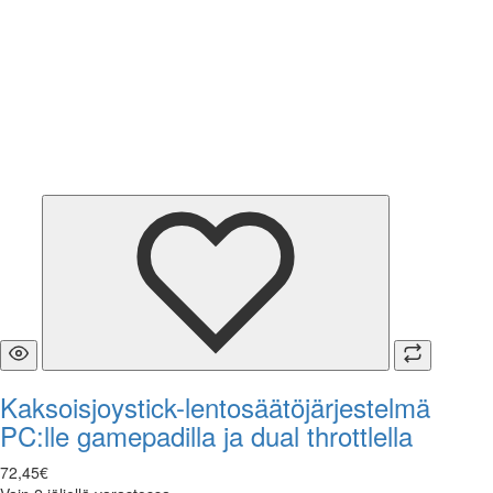
Kaksoisjoystick-lentosäätöjärjestelmä
PC:lle gamepadilla ja dual throttlella
72
,
45
€