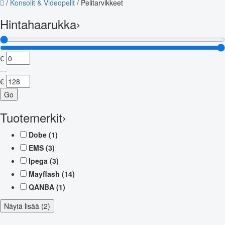
/
Konsolit & Videopelit
/
Pelitarvikkeet
Hintahaarukka
›
€
—
€
Go
Tuotemerkit
›
Dobe
(1)
EMS
(3)
Ipega
(3)
Mayflash
(14)
QANBA
(1)
Näytä lisää (2)