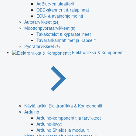
AdBlue-emulaattorit
OBD-skannerit & rajapinnat
ECU- & avainohjelmointi
Autotarvikkeet
(24)
Moottoripyörätarvikkeet
(8)
Takakotelot & kypärätelineet
Tavarankannattimet ja Kapselit
Pyörätarvikkeet
(7)
Elektroniikka & Komponentit
Näytä kaikki Elektroniikka & Komponentit
Arduino
Arduino-komponentit ja tarvikkeet
Arduino-levyt
Arduino Shields ja moduulit