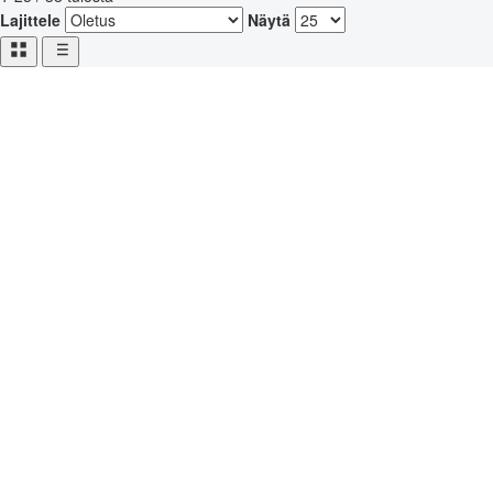
Lajittele
Näytä