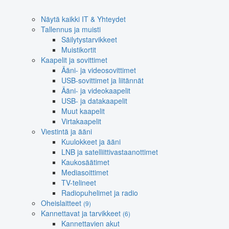
Näytä kaikki IT & Yhteydet
Tallennus ja muisti
Säilytystarvikkeet
Muistikortit
Kaapelit ja sovittimet
Ääni- ja videosovittimet
USB-sovittimet ja liitännät
Ääni- ja videokaapelit
USB- ja datakaapelit
Muut kaapelit
Virtakaapelit
Viestintä ja ääni
Kuulokkeet ja ääni
LNB ja satelliittivastaanottimet
Kaukosäätimet
Mediasoittimet
TV-telineet
Radiopuhelimet ja radio
Oheislaitteet
(9)
Kannettavat ja tarvikkeet
(6)
Kannettavien akut