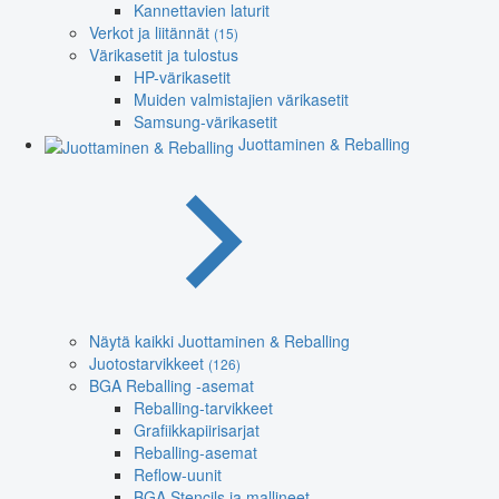
Kannettavien laturit
Verkot ja liitännät
(15)
Värikasetit ja tulostus
HP-värikasetit
Muiden valmistajien värikasetit
Samsung-värikasetit
Juottaminen & Reballing
Näytä kaikki Juottaminen & Reballing
Juotostarvikkeet
(126)
BGA Reballing -asemat
Reballing-tarvikkeet
Grafiikkapiirisarjat
Reballing-asemat
Reflow-uunit
BGA Stencils ja mallineet