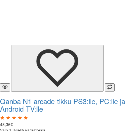
Qanba N1 arcade-tikku PS3:lle, PC:lle ja
Android TV:lle
48
,
36
€
Vain 1 jäljellä varastossa