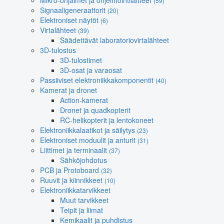
Mikro-ohjaimet ja ohjelmointilaitteet
(59)
Signaaligeneraattorit
(20)
Elektroniset näytöt
(6)
Virtalähteet
(39)
Säädettävät laboratoriovirtalähteet
3D-tulostus
3D-tulostimet
3D-osat ja varaosat
Passiiviset elektroniikkakomponentit
(40)
Kamerat ja dronet
Action-kamerat
Dronet ja quadkopterit
RC-helikopterit ja lentokoneet
Elektroniikkalaatikot ja säilytys
(23)
Elektroniset moduulit ja anturit
(31)
Liittimet ja terminaalit
(37)
Sähköjohdotus
PCB ja Protoboard
(32)
Ruuvit ja kiinnikkeet
(10)
Elektroniikkatarvikkeet
Muut tarvikkeet
Teipit ja liimat
Kemikaalit ja puhdistus