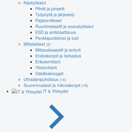
Käsityökalut
Pihdit ja pinsetit
Työpöytä ja järjestely
Pajatarvikkeet
Ruuvimeisselit ja avaustyökalut
ESD ja antistaattisuus
Penkkipuristimet ja tuet
Mittalaitteet
(2)
Mittauskaapelit ja anturit
Endoskoopit ja tarkastus
Erikoismittarit
Yleismittarit
Oskilloskooppit
Ultraäänipuhdistus
(14)
Suurennuslasit ja mikroskoopit
(19)
IT & Yhteydet