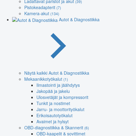
Ladattavat paristot ja akut
(39)
Pistokeadapterit
(7)
Kamera-akut
(134)
Autot & Diagnostiikka
Näytä kaikki Autot & Diagnostiikka
Mekaanikkotyökalut
(1)
Ilmastointi ja jäähdytys
Jakopää ja jakelu
Ulosvetäjät ja kompressorit
Tunkit ja nostimet
Jarru- ja moottorityökalut
Erikoisautotyökalut
Avaimet ja hylsyt
OBD-diagnostiikka & Skannerit
(6)
OBD-kaapelit & sovittimet