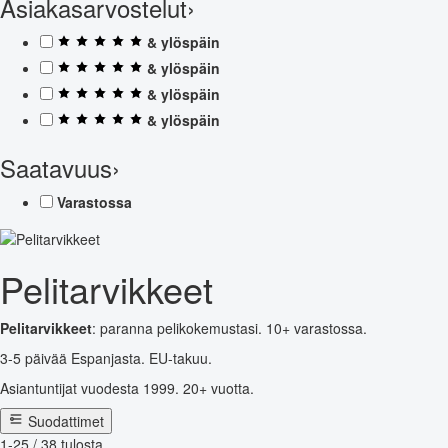
Asiakasarvostelut
›
& ylöspäin
& ylöspäin
& ylöspäin
& ylöspäin
Saatavuus
›
Varastossa
Pelitarvikkeet
Pelitarvikkeet
: paranna pelikokemustasi. 10+ varastossa.
3-5 päivää Espanjasta. EU-takuu.
Asiantuntijat vuodesta 1999. 20+ vuotta.
Suodattimet
1-25 / 38 tulosta