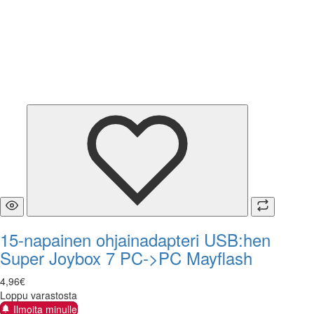
15-napainen ohjainadapteri USB:hen
Super Joybox 7 PC->PC Mayflash
4
,
96
€
Loppu varastosta
Ilmoita minulle