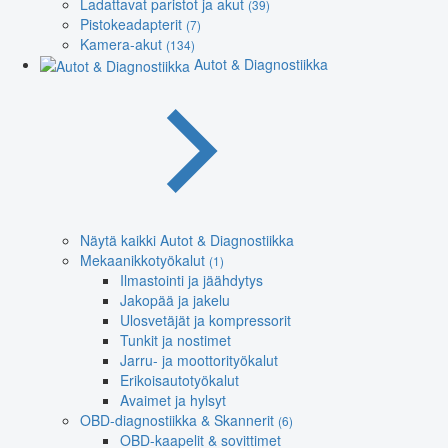
Ladattavat paristot ja akut
(39)
Pistokeadapterit
(7)
Kamera-akut
(134)
Autot & Diagnostiikka
Näytä kaikki Autot & Diagnostiikka
Mekaanikkotyökalut
(1)
Ilmastointi ja jäähdytys
Jakopää ja jakelu
Ulosvetäjät ja kompressorit
Tunkit ja nostimet
Jarru- ja moottorityökalut
Erikoisautotyökalut
Avaimet ja hylsyt
OBD-diagnostiikka & Skannerit
(6)
OBD-kaapelit & sovittimet