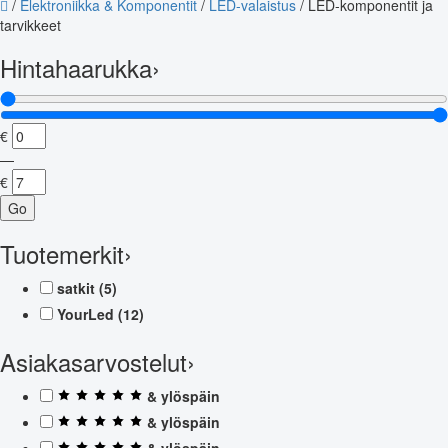
/
Elektroniikka & Komponentit
/
LED-valaistus
/
LED-komponentit ja
tarvikkeet
Hintahaarukka
›
€
—
€
Go
Tuotemerkit
›
satkit
(5)
YourLed
(12)
Asiakasarvostelut
›
& ylöspäin
& ylöspäin
& ylöspäin