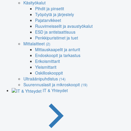
Käsityökalut
Pihdit ja pinsetit
Työpöytä ja järjestely
Pajatarvikkeet
Ruuvimeisselit ja avaustyökalut
ESD ja antistaattisuus
Penkkipuristimet ja tuet
Mittalaitteet
(2)
Mittauskaapelit ja anturit
Endoskoopit ja tarkastus
Erikoismittarit
Yleismittarit
Oskilloskooppit
Ultraäänipuhdistus
(14)
Suurennuslasit ja mikroskoopit
(19)
IT & Yhteydet