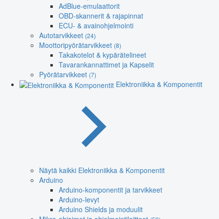
AdBlue-emulaattorit
OBD-skannerit & rajapinnat
ECU- & avainohjelmointi
Autotarvikkeet
(24)
Moottoripyörätarvikkeet
(8)
Takakotelot & kypärätelineet
Tavarankannattimet ja Kapselit
Pyörätarvikkeet
(7)
Elektroniikka & Komponentit
Näytä kaikki Elektroniikka & Komponentit
Arduino
Arduino-komponentit ja tarvikkeet
Arduino-levyt
Arduino Shields ja moduulit