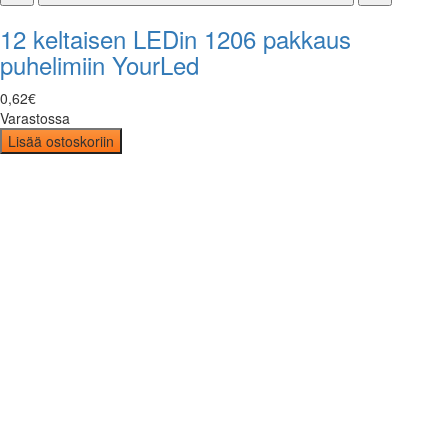
12 keltaisen LEDin 1206 pakkaus
puhelimiin YourLed
0
,
62
€
Varastossa
Lisää ostoskoriin