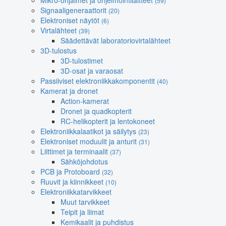
Mikro-ohjaimet ja ohjelmointilaitteet
(59)
Signaaligeneraattorit
(20)
Elektroniset näytöt
(6)
Virtalähteet
(39)
Säädettävät laboratoriovirtalähteet
3D-tulostus
3D-tulostimet
3D-osat ja varaosat
Passiiviset elektroniikkakomponentit
(40)
Kamerat ja dronet
Action-kamerat
Dronet ja quadkopterit
RC-helikopterit ja lentokoneet
Elektroniikkalaatikot ja säilytys
(23)
Elektroniset moduulit ja anturit
(31)
Liittimet ja terminaalit
(37)
Sähköjohdotus
PCB ja Protoboard
(32)
Ruuvit ja kiinnikkeet
(10)
Elektroniikkatarvikkeet
Muut tarvikkeet
Teipit ja liimat
Kemikaalit ja puhdistus