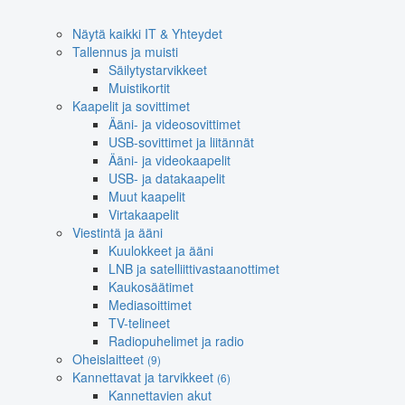
Näytä kaikki IT & Yhteydet
Tallennus ja muisti
Säilytystarvikkeet
Muistikortit
Kaapelit ja sovittimet
Ääni- ja videosovittimet
USB-sovittimet ja liitännät
Ääni- ja videokaapelit
USB- ja datakaapelit
Muut kaapelit
Virtakaapelit
Viestintä ja ääni
Kuulokkeet ja ääni
LNB ja satelliittivastaanottimet
Kaukosäätimet
Mediasoittimet
TV-telineet
Radiopuhelimet ja radio
Oheislaitteet
(9)
Kannettavat ja tarvikkeet
(6)
Kannettavien akut