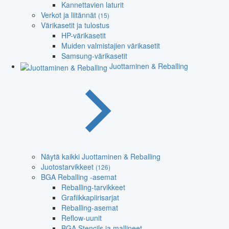
Kannettavien laturit
Verkot ja liitännät
(15)
Värikasetit ja tulostus
HP-värikasetit
Muiden valmistajien värikasetit
Samsung-värikasetit
Juottaminen & Reballing
Näytä kaikki Juottaminen & Reballing
Juotostarvikkeet
(126)
BGA Reballing -asemat
Reballing-tarvikkeet
Grafiikkapiirisarjat
Reballing-asemat
Reflow-uunit
BGA Stencils ja mallineet