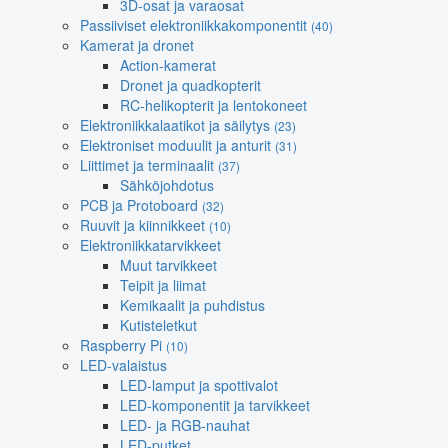
3D-osat ja varaosat
Passiiviset elektroniikkakomponentit
(40)
Kamerat ja dronet
Action-kamerat
Dronet ja quadkopterit
RC-helikopterit ja lentokoneet
Elektroniikkalaatikot ja säilytys
(23)
Elektroniset moduulit ja anturit
(31)
Liittimet ja terminaalit
(37)
Sähköjohdotus
PCB ja Protoboard
(32)
Ruuvit ja kiinnikkeet
(10)
Elektroniikkatarvikkeet
Muut tarvikkeet
Teipit ja liimat
Kemikaalit ja puhdistus
Kutisteletkut
Raspberry Pi
(10)
LED-valaistus
LED-lamput ja spottivalot
LED-komponentit ja tarvikkeet
LED- ja RGB-nauhat
LED-putket