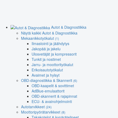
Autot & Diagnostiikka
Näytä kaikki Autot & Diagnostiikka
Mekaanikkotyökalut
(1)
Ilmastointi ja jäähdytys
Jakopää ja jakelu
Ulosvetäjät ja kompressorit
Tunkit ja nostimet
Jarru- ja moottorityökalut
Erikoisautotyökalut
Avaimet ja hylsyt
OBD-diagnostiikka & Skannerit
(6)
OBD-kaapelit & sovittimet
AdBlue-emulaattorit
OBD-skannerit & rajapinnat
ECU- & avainohjelmointi
Autotarvikkeet
(24)
Moottoripyörätarvikkeet
(8)
Takakotelot & kypärätelineet