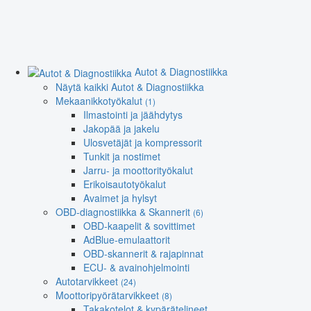
Autot & Diagnostiikka
Näytä kaikki Autot & Diagnostiikka
Mekaanikkotyökalut
(1)
Ilmastointi ja jäähdytys
Jakopää ja jakelu
Ulosvetäjät ja kompressorit
Tunkit ja nostimet
Jarru- ja moottorityökalut
Erikoisautotyökalut
Avaimet ja hylsyt
OBD-diagnostiikka & Skannerit
(6)
OBD-kaapelit & sovittimet
AdBlue-emulaattorit
OBD-skannerit & rajapinnat
ECU- & avainohjelmointi
Autotarvikkeet
(24)
Moottoripyörätarvikkeet
(8)
Takakotelot & kypärätelineet