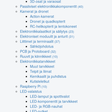
3D-osat ja varaosat
Passiiviset elektroniikkakomponentit
(40)
Kamerat ja dronet
Action-kamerat
Dronet ja quadkopterit
RC-helikopterit ja lentokoneet
Elektroniikkalaatikot ja säilytys
(23)
Elektroniset moduulit ja anturit
(31)
Liittimet ja terminaalit
(37)
Sähköjohdotus
PCB ja Protoboard
(32)
Ruuvit ja kiinnikkeet
(10)
Elektroniikkatarvikkeet
Muut tarvikkeet
Teipit ja liimat
Kemikaalit ja puhdistus
Kutisteletkut
Raspberry Pi
(10)
LED-valaistus
LED-lamput ja spottivalot
LED-komponentit ja tarvikkeet
LED- ja RGB-nauhat
LED-putket