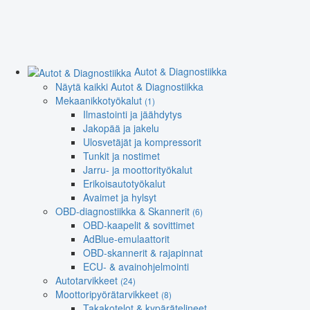
Autot & Diagnostiikka
Näytä kaikki Autot & Diagnostiikka
Mekaanikkotyökalut
(1)
Ilmastointi ja jäähdytys
Jakopää ja jakelu
Ulosvetäjät ja kompressorit
Tunkit ja nostimet
Jarru- ja moottorityökalut
Erikoisautotyökalut
Avaimet ja hylsyt
OBD-diagnostiikka & Skannerit
(6)
OBD-kaapelit & sovittimet
AdBlue-emulaattorit
OBD-skannerit & rajapinnat
ECU- & avainohjelmointi
Autotarvikkeet
(24)
Moottoripyörätarvikkeet
(8)
Takakotelot & kypärätelineet