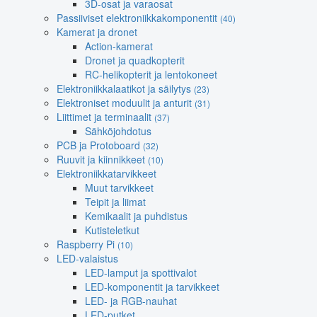
3D-osat ja varaosat
Passiiviset elektroniikkakomponentit
(40)
Kamerat ja dronet
Action-kamerat
Dronet ja quadkopterit
RC-helikopterit ja lentokoneet
Elektroniikkalaatikot ja säilytys
(23)
Elektroniset moduulit ja anturit
(31)
Liittimet ja terminaalit
(37)
Sähköjohdotus
PCB ja Protoboard
(32)
Ruuvit ja kiinnikkeet
(10)
Elektroniikkatarvikkeet
Muut tarvikkeet
Teipit ja liimat
Kemikaalit ja puhdistus
Kutisteletkut
Raspberry Pi
(10)
LED-valaistus
LED-lamput ja spottivalot
LED-komponentit ja tarvikkeet
LED- ja RGB-nauhat
LED-putket